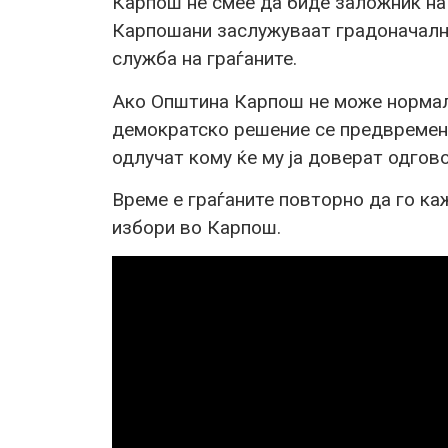
Карпош не смее да биде заложник на
Карпошани заслужуваат градоначалник
служба на граѓаните.
Ако Општина Карпош не може нормал
демократско решение се предвремени
одлучат кому ќе му ја доверат одгов
Време е граѓаните повторно да го ка
избори во Карпош.