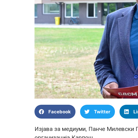
Facebook
Twitter
L
Изјава за медиуми, Панче Милевски 
организација Карпош