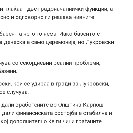
и плаќаат две градоначалнички функции, а
сно и одговорно ги решава нивните
азент а него го нема. Иако базенто е
 денеска е само церемонија, но Лукровски
чува со секојдневни реални проблеми,
азени.
ки, кои се удираа в гради за Лукровски,
се случува.
 дали вработените во Општина Карпош
, дали финансиската состојба е стабилна и
кој дополнително ќе ги чини граѓаните.