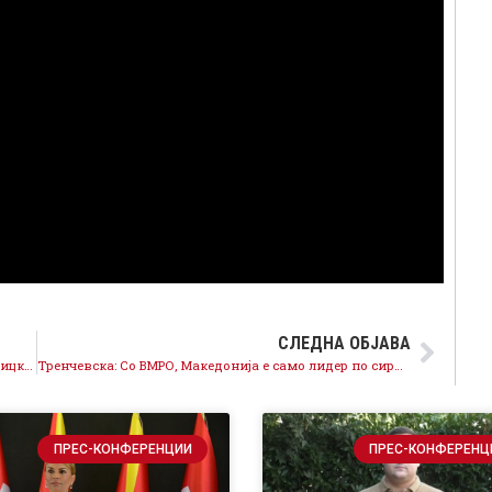
СЛЕДНА ОБЈАВА
Козметички реконструкции не нѐ интересираат, Мицкоски ја води државата кон изолација додека кражбата продолжува
Тренчевска: Со ВМРО, Македонија е само лидер по сиромаштија, криминал и изолација
ПРЕС-КОНФЕРЕНЦИИ
ПРЕС-КОНФЕРЕНЦ