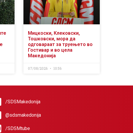
ите
Мицкоски, Клековски,
Тошковски, мора да
се
одговараат за труењето во
Гостивар и во цела
Македонија
07/08/2026
10:56
/SDSMakedonija
@sdsmakedonija
/SDSMtube