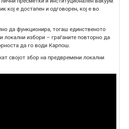
 лични пресметки и институционален вакуум.
 кој е достапен и одговорен, кој е во
но да функционира, тогаш единственото
 локални избори – граѓаните повторно да
орноста да го води Карпош.
жат својот збор на предвремени локални