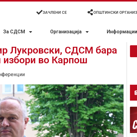
ЗАЧЛЕНИ СЕ
ОПШТИНСКИ ОРГАНИ
За СДСМ
Организација
Информации 
тир Лукровски, СДСМ бара
 избори во Карпош
нференции