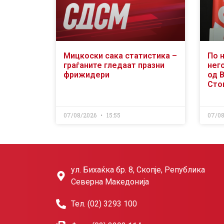
Мицкоски сака статистика –
По 
граѓаните гледаат празни
него
фрижидери
од 
Сто
07/08/2026
15:55
07/0
ул. Бихаќка бр. 8, Скопје, Република
Северна Македонија
Тел. (02) 3293 100