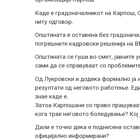
Каде е градоначалникот на Карпош, 
ниту одговор.
Општината е оставена без градонача
погрешните кадровски решенија на ВМ
Општината се гуши во смет, јавните у
сами да се справуваат со проблемите
Од Лукровски и додека формално ја 
резултати од неговото работење. Еди
знае каде е.
Затоа Карпошани со право прашуваа
кога трае неговото боледување? Кој 
Дали е точно дека е поднесена оставк
официјално информирани?