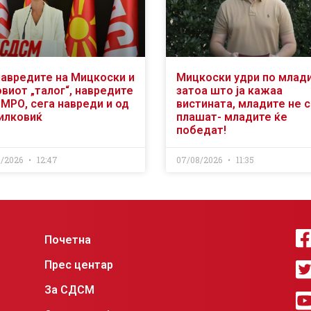
навредите на Мицкоски и
Мицкоски удри по млад
виот „талог“, навредите
затоа што ја кажаа
ВМРО, сега навреди и од
вистината, младите не 
илковиќ
плашат- младите ќе
победат!
8/2026
12:47
07/08/2026
11:35
Почетна
Прес центар
За СДСМ