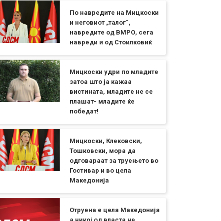
По навредите на Мицкоски
и неговиот „талог“,
навредите од ВМРО, сега
навреди и од Стоилковиќ
Мицкоски удри по младите
затоа што ја кажаа
вистината, младите не се
плашат- младите ќе
победат!
Мицкоски, Клековски,
Тошковски, мора да
одговараат за труењето во
Гостивар и во цела
Македонија
Отруена е цела Македонија
а никој од власта не