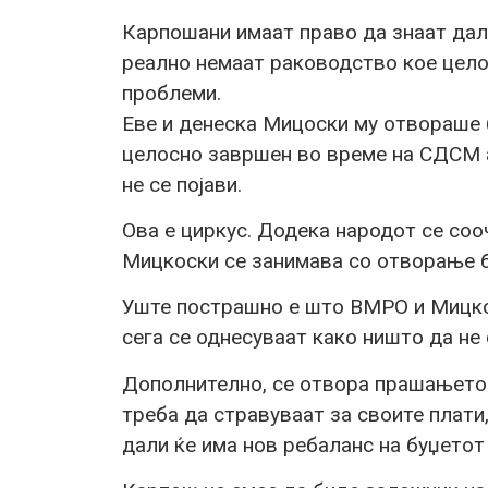
Карпошани имаат право да знаат дал
реално немаат раководство кое цело
проблеми.
Еве и денеска Мицоски му отвораше б
целосно завршен во време на СДСМ а
не се појави.
Ова е циркус. Додека народот се соо
Мицкоски се занимава со отворање б
Уште пострашно е што ВМРО и Мицкос
сега се однесуваат како ништо да не 
Дополнително, се отвора прашањето
треба да стравуваат за своите плати
дали ќе има нов ребаланс на буџетот 