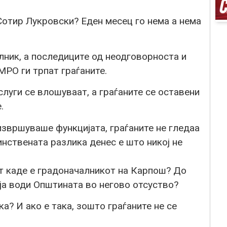
Сотир Лукровски? Еден месец го нема а нема
лник, а последиците од неодговорноста и
РО ги трпат граѓаните.
слуги се влошуваат, а граѓаните се оставени
.
извршуваше функцијата, граѓаните не гледаа
нствената разлика денес е што никој не
т каде е градоначалникот на Карпош? До
ја води Општината во негово отсуство?
а? И ако е така, зошто граѓаните не се