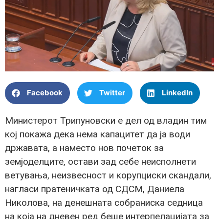
Facebook
Twitter
LinkedIn
Министерот Трипуновски е дел од владин тим
кој покажа дека нема капацитет да ја води
државата, а наместо нов почеток за
земјоделците, остави зад себе неисполнети
ветувања, неизвесност и корупциски скандали,
нагласи пратеничката од СДСМ, Даниела
Николова, на денешната собраниска седница
на која на дневен ред беше интерпелацијата за