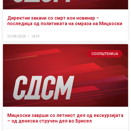
Директни закани со смрт кон новинар –
последица од политиката на омраза на Мицкоски
10/08/2026
14:19
СООПШТЕНИЈА
Мицкоски заврши со летниот дел од екскурзијата
– од денеска стручен дел во Брисел