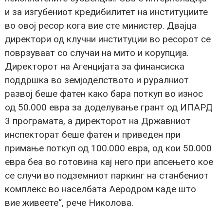
и за изгубениот кредибилитет на институциите
во овој ресор кога вие сте министер. Двајца
директори од клучни институции во ресорот се
поврзуваат со случаи на мито и корупција.
Директорот на Агенцијата за финансиска
поддршка во земјоделството и руралниот
развој беше фатен како бара поткуп во износ
од 50.000 евра за доделување грант од ИПАРД
3 програмата, а директорот на Државниот
инспекторат беше фатен и приведен при
примање поткуп од 100.000 евра, од кои 50.000
евра беа во готовина кај него при апсењето кое
се случи во подземниот паркинг на станбениот
комплекс во населбата Аеродром каде што
вие живеете“, рече Николова.