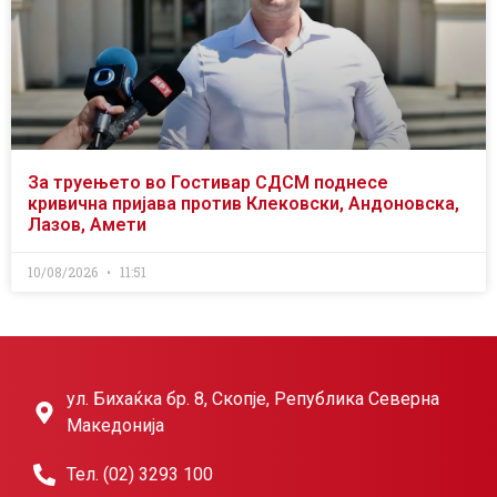
За труењето во Гостивар СДСМ поднесе
кривична пријава против Клековски, Андоновска,
Лазов, Амети
10/08/2026
11:51
ул. Бихаќка бр. 8, Скопје, Република Северна
Македонија
Тел. (02) 3293 100