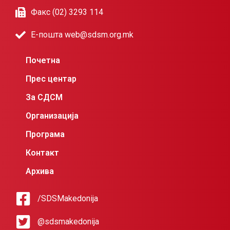
Факс (02) 3293 114
Е-пошта web@sdsm.org.mk
Почетна
Прес центар
За СДСМ
Организација
Програма
Контакт
Архива
/SDSMakedonija
@sdsmakedonija