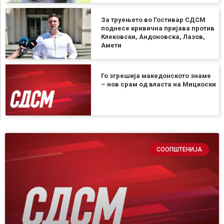
За труењето во Гостивар СДСМ
поднесе кривична пријава против
Клековски, Андоновска, Лазов,
Амети
Го згрешија македонското знаме
– нов срам од власта на Мицкоски
СООПШТЕНИЈА