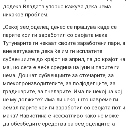
додека Владата упорно кажува дека нема
никаков проблем.
„Секој земјоделец денес се прашува каде се
парите кои ги заработил со својата мака.
Тутунарите ги чекаат своите заработени пари, а
вие ветувавте дека ќе им ги исплатите
субвенциите до крајот на април, па до крајот на
мај, но сега е веќе средина на јуни и парите ги
нема. Доцнат субвенциите за сточарите, за
млекопроизводителите, за полјоделците, за
градинарите, за пчеларите. Има ли некој на кој
не му должите? Има ли некој што навреме ги
земал парите кои ги заработил со својата пот и
мака? Навистина е несфатливо како не може
да обезбедите средства за земјоделците, а