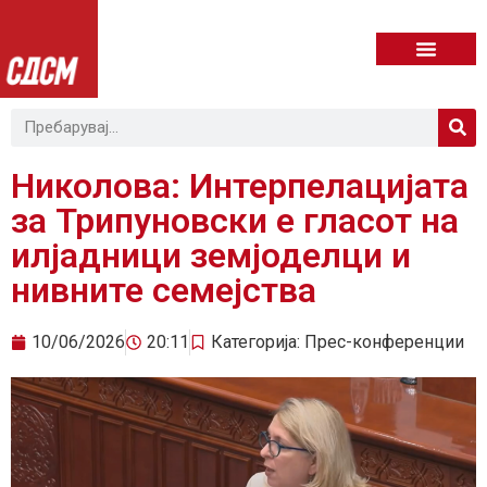
Николова: Интерпелацијата
за Трипуновски е гласот на
илјадници земјоделци и
нивните семејства
10/06/2026
20:11
Категорија:
Прес-конференции