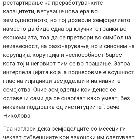
рестартирање на преработувачките
капацитети, ветуваше нова ера во
земјоделството, но тој дозволи земјоделието
наместо да биде една од клучните гранки во
економијата, тоа да се претвори во симбол на
неизвесност, на разочарување, но и синоним на
корупција, корупција и неспособност барем
кога тој и неговиот тим се во прашање. Затоа
интерпелацијата која ја поднесовме е всушност
глас на илјадници земјоделци и на нивните
семејства. Оние земјоделци кои денес се
оставени сами да се снаоѓаат како умеат, без
никаква поддршка од институциите“, рече
Николова.
Таа нагласи дека земјоделците со месеци ги
чекаат субвенциите кои законски им следуваат,