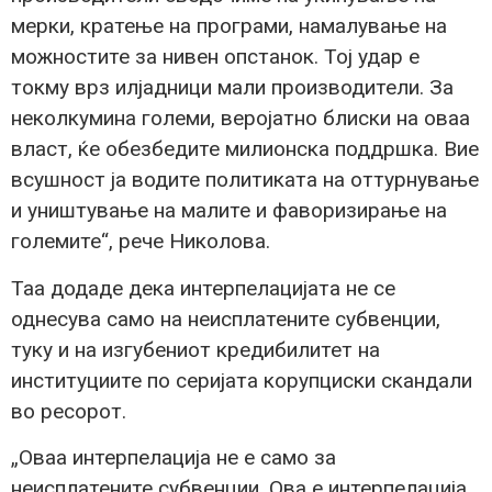
мерки, кратење на програми, намалување на
можностите за нивен опстанок. Тој удар е
токму врз илјадници мали производители. За
неколкумина големи, веројатно блиски на оваа
власт, ќе обезбедите милионска поддршка. Вие
всушност ја водите политиката на оттурнување
и уништување на малите и фаворизирање на
големите“, рече Николова.
Таа додаде дека интерпелацијата не се
однесува само на неисплатените субвенции,
туку и на изгубениот кредибилитет на
институциите по серијата корупциски скандали
во ресорот.
„Оваа интерпелација не е само за
неисплатените субвенции. Ова е интерпелација