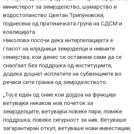
министерот за земјоделство, шумарство и
водостопанство Цветан Трипуновски,
поднесена од пратеничката група на СДСМ и
коалицијата.
Николова посочи дека интерпелацијата е
гласот на илјадници земјоделци и нивните
семејства, кои денес се оставени сами да се
снаоѓаат без поддршка од институциите,
додека доцнат исплатите на субвенциите во
речиси сите гранки од земјоделството.
„Тој е еден од оние кои дојдоа на функција
ветувајќи некаков нов почеток за
земјоделците, ветувајќи повеќе пари, повеќе
поддршка, повеќе сигурност за нив. Ветуваше
загарантиран откуп, ветуваше нови инвестиции,