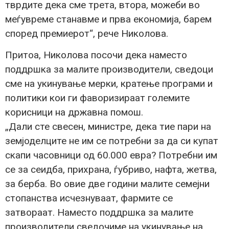
тврдите дека сме трета, втора, можеби во
меѓувреме станавме и прва економија, барем
според премиерот“, рече Николова.
Притоа, Николова посочи дека наместо
поддршка за малите производители, сведоци
сме на укинување мерки, кратење програми и
политики кои ги фаворизираат големите
корисници на државна помош.
„Дали сте свесен, министре, дека тие пари на
земјоделците не им се потребни за да си купат
скапи часовници од 60.000 евра? Потребни им
се за сеидба, прихрана, ѓубриво, нафта, жетва,
за берба. Во овие две години малите семејни
стопанства исчезнуваат, фармите се
затвораат. Наместо поддршка за малите
производители сведочиме на укинување на