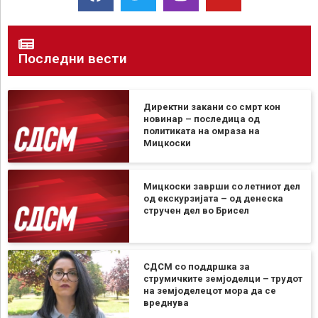
Последни вести
Директни закани со смрт кон
новинар – последица од
политиката на омраза на
Мицкоски
Мицкоски заврши со летниот дел
од екскурзијата – од денеска
стручен дел во Брисел
СДСМ со поддршка за
струмичките земјоделци – трудот
на земјоделецот мора да се
вреднува