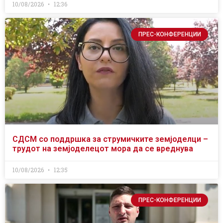
10/08/2026
12:36
ПРЕС-КОНФЕРЕНЦИИ
СДСМ со поддршка за струмичките земјоделци –
трудот на земјоделецот мора да се вреднува
10/08/2026
12:35
ПРЕС-КОНФЕРЕНЦИИ