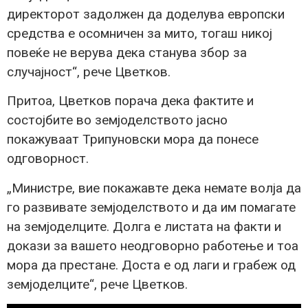
директорот задолжен да доделува европски
средства е осомничен за мито, тогаш никој
повеќе не верува дека станува збор за
случајност“, рече Цветков.
Притоа, Цветков порача дека фактите и
состојбите во земјоделството јасно
покажуваат Трипуновски мора да понесе
одговорност.
„Министре, вие покажавте дека немате волја да
го развивате земјоделството и да им помагате
на земјоделците. Долга е листата на факти и
докази за вашето неодговорно работење и тоа
мора да престане. Доста е од лаги и грабеж од
земјоделците“, рече Цветков.