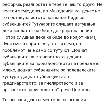
реформа, реалноста на терен е нешто друго. Не
постои земјоделец во Македонија кој денес не
го поставува истото прашање. Каде се
субвенциите? Тутунарите слушаат ветувања
дека исплатата ќе биде до крајот на април.
Потоа слушнаа дека ќе биде до крајот на мај.
Јуни сме, а парите сè уште ги нема, но
проблемот не е само со тутунот. Доцнат
субвенциите за сточарството, доцнат
субвенциите за производството на предадено
млеко, доцнат субвенциите за поледелските
култури, доцнат субвенциите за
градинарството, за пчеларството и за
органското производство“, рече Цветков.
Тој нагласи дека наместо да се зголеми