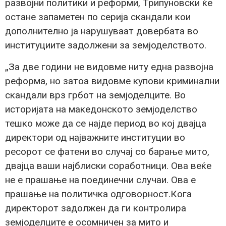
развојни политики и реформи, Трипуновски ќе
остане запаметен по серија скандали кои
дополнително ја нарушуваат довербата во
институциите задолжени за земјоделството.
„За две години не видовме ниту една развојна
реформа, но затоа видовме купови криминални
скандали врз грбот на земјоделците. Во
историјата на македонското земјоделство
тешко може да се најде период во кој двајца
директори од најважните институции во
ресорот се фатени во случај со барање мито,
двајца ваши најблиски соработници. Ова веќе
не е прашање на поединечни случаи. Ова е
прашање на политичка одговорност.Кога
директорот задолжен да ги контролира
земјоделците е осомничен за мито и