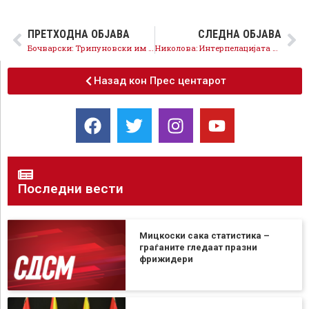
ПРЕТХОДНА ОБЈАВА
СЛЕДНА ОБЈАВА
Бочварски: Трипуновски им ги скрати парите и субвенциите на земјоделците, бараме оставка
Николова: Интерпелацијата за Трипуновски е гласот на илјадници земјоделци и нивните семејства
Назад кон Прес центарот
Последни вести
Мицкоски сака статистика –
граѓаните гледаат празни
фрижидери