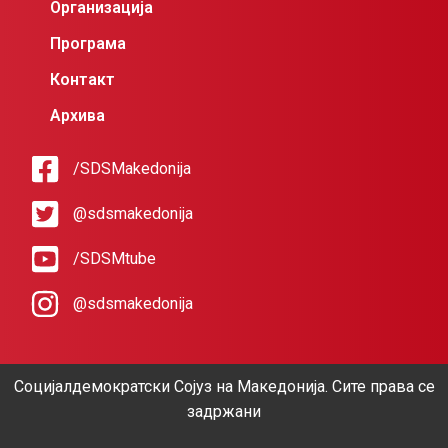
Организација
Програма
Контакт
Архива
/SDSMakedonija
@sdsmakedonija
/SDSMtube
@sdsmakedonija
Социјалдемократски Сојуз на Македонија. Сите права се
задржани