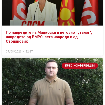
По навредите на Мицкоски и неговиот „талог“,
навредите од ВМРО, сега навреди и од
Стоилковиќ
07/08/2026
12:47
ПРЕС-КОНФЕРЕНЦИИ