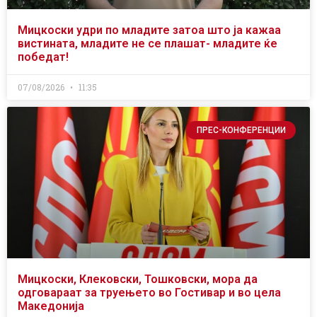
Мицкоски удри по младите затоа што ја кажаа
вистината, младите не се плашат- младите ќе
победат!
07/08/2026
11:35
ПРЕС-КОНФЕРЕНЦИИ
Мицкоски, Клековски, Тошковски, мора да
одговараат за труењето во Гостивар и во цела
Македонија