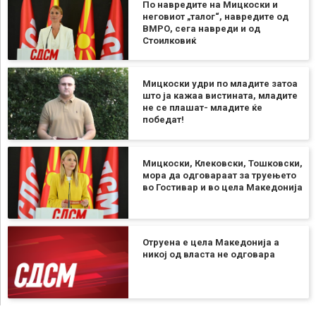
По навредите на Мицкоски и
неговиот „талог“, навредите од
ВМРО, сега навреди и од
Стоилковиќ
Мицкоски удри по младите затоа
што ја кажаа вистината, младите
не се плашат- младите ќе
победат!
Мицкоски, Клековски, Тошковски,
мора да одговараат за труењето
во Гостивар и во цела Македонија
Отруена е цела Македонија а
никој од власта не одговара