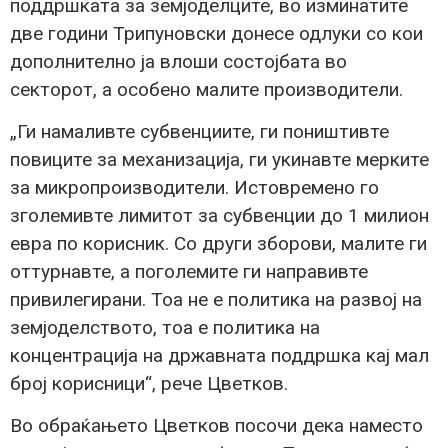
поддршката за земјоделците, во изминатите
две години Трипуновски донесе одлуки со кои
дополнително ја влоши состојбата во
секторот, а особено малите производители.
„Ги намаливте субвенциите, ги поништивте
повиците за механизација, ги укинавте мерките
за микропроизводители. Истовремено го
зголемивте лимитот за субвенции до 1 милион
евра по корисник. Со други зборови, малите ги
оттурнавте, а поголемите ги направивте
привилегирани. Тоа не е политика на развој на
земјоделството, тоа е политика на
концентрација на државната поддршка кај мал
број корисници“, рече Цветков.
Во обраќањето Цветков посочи дека наместо