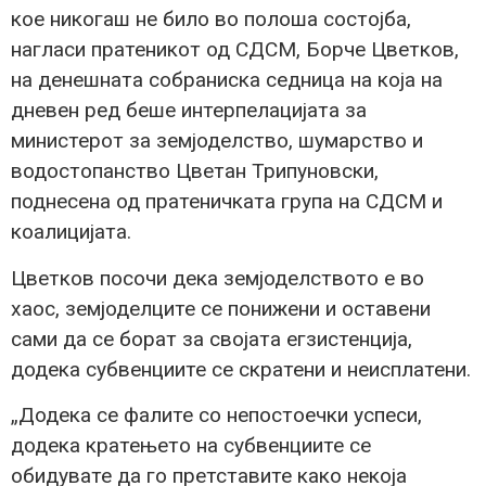
кое никогаш не било во полоша состојба,
нагласи пратеникот од СДСМ, Борче Цветков,
на денешната собраниска седница на која на
дневен ред беше интерпелацијата за
министерот за земјоделство, шумарство и
водостопанство Цветан Трипуновски,
поднесена од пратеничката група на СДСМ и
коалицијата.
Цветков посочи дека земјоделството е во
хаос, земјоделците се понижени и оставени
сами да се борат за својата егзистенција,
додека субвенциите се скратени и неисплатени.
„Додека се фалите со непостоечки успеси,
додека кратењето на субвенциите се
обидувате да го претставите како некоја