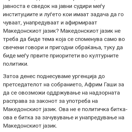
јавноста е сведок на јавни судири меѓу
институциите и луѓето кои имаат задача да го
чуваат, унапредуваат и афирмираат
Македонскиот јазик? Македонскиот јазик не
треба да биде тема која се споменува само во
свечени говори и пригодни обраќања, туку да
биде меѓу првите приоритети во културните
политики.
Затоа денес поднесуваме ургенција до
претседателот на собранието, Африм Гаши за
да се овозможи оддржување на надзорната
расправа за законот за употреба на
Македонскиот јазик. Ова не е политичка битка-
ова е битка за зачувување и унапредување на
Македонскиот јазик.