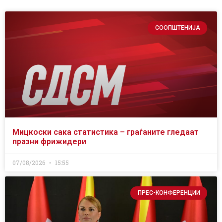
СООПШТЕНИЈА
Мицкоски сака статистика – граѓаните гледаат
празни фрижидери
07/08/2026
15:55
ПРЕС-КОНФЕРЕНЦИИ