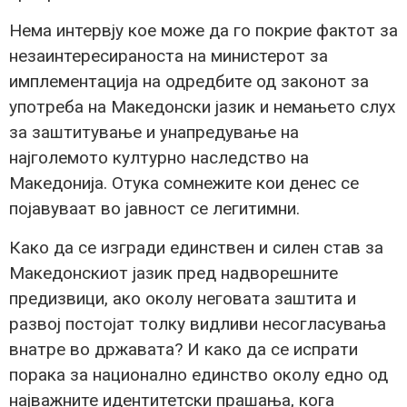
Нема интервју кое може да го покрие фактот за
незаинтересираноста на министерот за
имплементација на одредбите од законот за
употреба на Македонски јазик и немањето слух
за заштитување и унапредување на
најголемото културно наследство на
Македонија. Отука сомнежите кои денес се
појавуваат во јавност се легитимни.
Како да се изгради единствен и силен став за
Македонскиот јазик пред надворешните
предизвици, ако околу неговата заштита и
развој постојат толку видливи несогласувања
внатре во државата? И како да се испрати
порака за национално единство околу едно од
најважните идентитетски прашања, кога