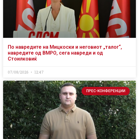
По навредите на Мицкоски и неговиот „талог“,
навредите од ВМРО, сега навреди и од
Стоилковиќ
07/08/2026
12:47
ПРЕС-КОНФЕРЕНЦИИ