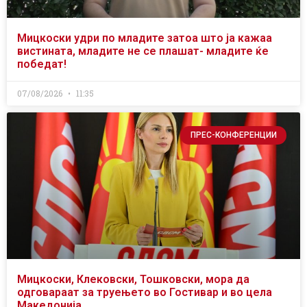
Мицкоски удри по младите затоа што ја кажаа
вистината, младите не се плашат- младите ќе
победат!
07/08/2026
11:35
ПРЕС-КОНФЕРЕНЦИИ
Мицкоски, Клековски, Тошковски, мора да
одговараат за труењето во Гостивар и во цела
Македонија