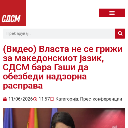
(Видео) Власта не се грижи
за македонскиот јазик,
СДСМ бара Гаши да
обезбеди надзорна
расправа
11/06/2026
11:57
Категорија:
Прес-конференции