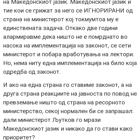
на Македонскиот јазик. Македонскиот јазик и
тие кои се грижат за него се ИГНОРИРАНИ од
страна на министерот кој токмумтоа му е
единствената задача. Откако две години
алармиравме дека ништо не е помрднато во
насока на имплементација на законот, се сети
министерот и побара вработувања на лектори.
Но, нема ниту една имплементација на било која
одредба од законот.
И ако на една страна го ставиме законот, а на
друга страна реакциите на јавноста по повод не
превземање ништо од страна на ресорното
министерство, секој нормален би се запрашал:
дали министерот Љутков го мрази
Македонскиот јазик и никако да го стави како
приоритет?