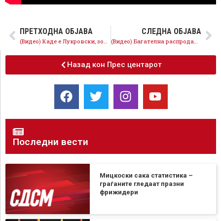
ПРЕТХОДНА ОБЈАВА
СЛЕДНА ОБЈАВА
(Видео) Каде е Лукровски, зошто не им соопштува на граѓаните, зошто не поднесува оставка и официјално?
(Видео) Багателна распродажба: Дали под превезот на спортски објект во Аеродром се спрема зграда со апартмани?
Назад кон Прес центарот
Последни вести
Мицкоски сака статистика –
граѓаните гледаат празни
фрижидери