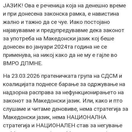
ЈАЗИК! Ова е реченица која на денешно време
и при донесена законска рамка, е навистина
жално и тажно да се чуе. Иако постојано
најавувавме и предупредувавме дека законот
за употреба на Македонски јазик кој беше
донесен во јануари 2024та година не се
применува, на никој како да не му е гајле во
ВМРО ДПМНЕ.
На 23.03.2026 пратеничката група на СДСМ и
коалицијата поднесе барање за одржување на
надзорна расправа за нефункционирањето на
законот за Македонски јазик. Или, како и пто
слушаме и читаме деновиве, нема стратегија за
Македонски јазик, нема НАЦИОНАЛНА
стратегија и НАЦИОНАЛЕН став за негување