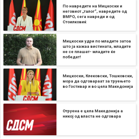
По навредите на Мицкоски и
неговиот „талог“, навредите од
ВМРО, сега навреди и од
Стоилковиќ
Мицкоски удри по младите затоа
што ја кажаа вистината, младите
не се плашат- младите ќе
победат!
Мицкоски, Клековски, Тошковски,
мора да одговараат за труењето
во Гостивар и во цела Македонија
Отруена е цела Македонија а
никој од власта не одговара