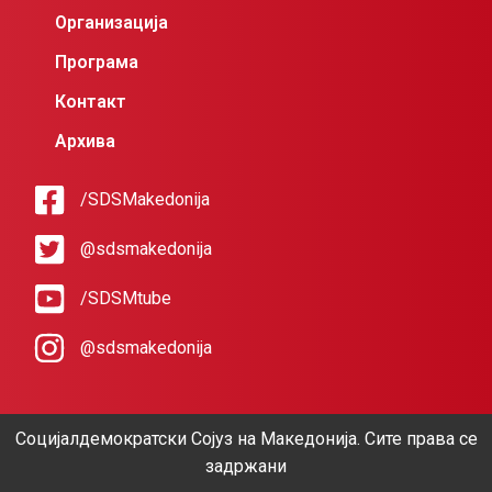
Организација
Програма
Контакт
Архива
/SDSMakedonija
@sdsmakedonija
/SDSMtube
@sdsmakedonija
Социјалдемократски Сојуз на Македонија. Сите права се
задржани