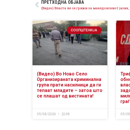
ПРЕТХОДНА ОБЈАВА
СООПШТЕНИЈА
(Видео) Во Ново Село
Три
Организираната криминална
обн
група прати насилници да ги
вла
тепаат младите – затоа што
зад
се плашат од вистината!
мили
гра
05/08/2026
21:08
05/0