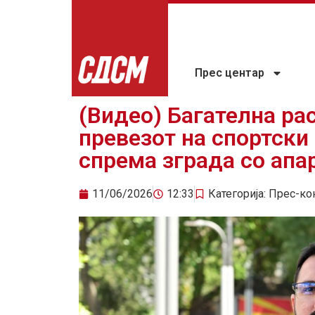
Прес центар
(Видео) Багателна ра
превезот на спортски
спрема зграда со апа
11/06/2026
12:33
Категорија:
Прес-ко