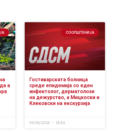
ЈА
СООПШТЕНИЈА
на
Гостиварската болница
да а
среде епидемија со еден
ора
инфектолог, дерматолози
на дежурство, а Мицкоски и
Клековски на екскурзија
05/08/2026
18:42