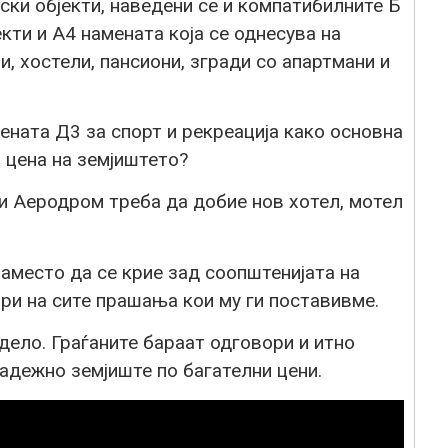
ски објекти, наведени се и компатибилните Б
кти и А4 намената која се однесува на
и, хостели, пансиони, згради со апартмани и
мената Д3 за спорт и рекреација како основна
 цена на земјиштето?
и Аеродром треба да добие нов хотел, мотел
аместо да се крие зад соопштенијата на
ори на сите прашања кои му ги поставивме.
ело. Граѓаните бараат одговори и итно
адежно земјиште по багателни цени.