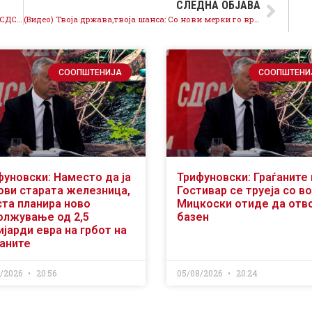
СЛЕДНА ОБЈАВА
(Видео) Власта не се грижи за македонскиот јазик, СДСМ бара Гаши да обезбеди надзорна расправа
(Видео) Твоја држава,твоја шанса: Со нови мерки го вреднуваме трудот на земјоделците
СООПШТЕНИЈА
СООПШТЕНИ
фуновски: Наместо да ја
Трифуновски: Граѓаните 
ови старата железница,
Гостивар се труеја со во
ста планира ново
Мицкоски отиде да отв
олжување од 2,5
базен
јарди евра на грбот на
ѓаните
8/2026
20:56
05/08/2026
20:24