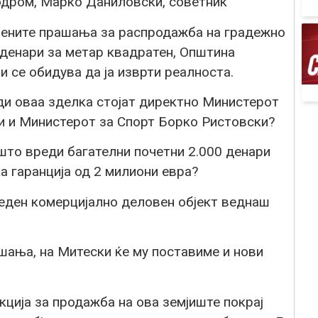
дром, Марко Даниловски, советник
вените прашања за распродажба на градежно
 денари за метар квадратен, Општина
 се обидува да ја изврти реалноста.
ди оваа зделка стојат директно Министерот
и и Министерот за Спорт Борко Ристовски?
што вреди багателни почетни 2.000 денари
а гаранција од 2 милиони евра?
 еден комерцијално деловен објект веднаш
шања, на Митески ќе му поставиме и нови
кција за продажба на ова земјиште покрај