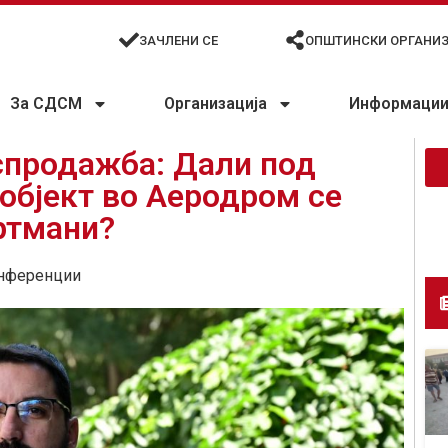
ЗАЧЛЕНИ СЕ
ОПШТИНСКИ ОРГАНИ
За СДСМ
Организација
Информации 
спродажба: Дали под
 објект во Аеродром се
ртмани?
нференции