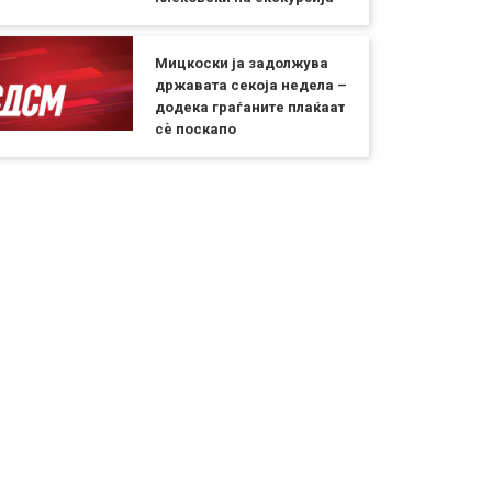
Мицкоски ја задолжува
државата секоја недела –
додека граѓаните плаќаат
сѐ поскапо