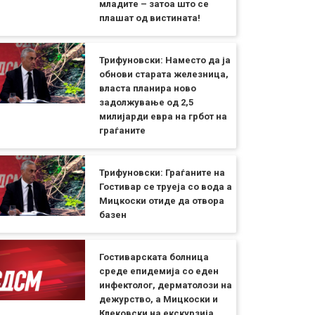
младите – затоа што се
плашат од вистината!
Трифуновски: Наместо да ја
обнови старата железница,
власта планира ново
задолжување од 2,5
милијарди евра на грбот на
граѓаните
Трифуновски: Граѓаните на
Гостивар се труеја со вода а
Мицкоски отиде да отвора
базен
Гостиварската болница
среде епидемија со еден
инфектолог, дерматолози на
дежурство, а Мицкоски и
Клековски на екскурзија