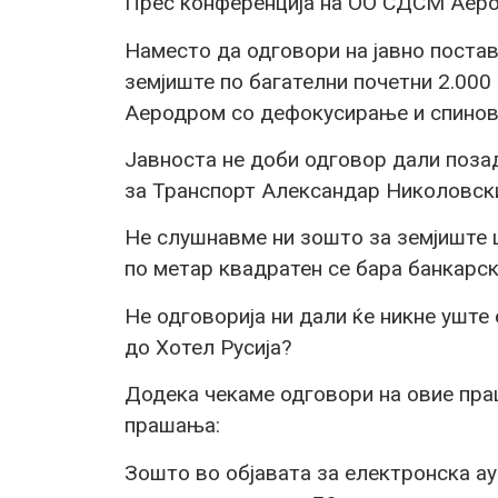
Прес конференција на ОО СДСМ Аеро
Наместо да одговори на јавно поста
земјиште по багателни почетни 2.000
Аеродром со дефокусирање и спинови
Јавноста не доби одговор дали поза
за Транспорт Александар Николовск
Не слушнавме ни зошто за земјиште 
по метар квадратен се бара банкарск
Не одговорија ни дали ќе никне уште
до Хотел Русија?
Додека чекаме одговори на овие пра
прашања:
Зошто во објавата за електронска ау