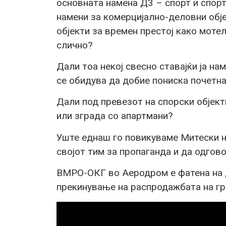
основната намена Д3 – спорт и спорт
намени за комерцијално-деловни обје
објекти за времен престој како мотел
слично?
Дали тоа некој свесно ставајќи ја на
се обидува да добие пониска почетна
Дали под превезот на спорски објект
или зграда со апартмани?
Уште еднаш го повикуваме Митески н
својот тим за пропаганда и да одгов
ВМРО-ОКГ во Аеродром е фатена на д
прекинување на распродажбата на гр