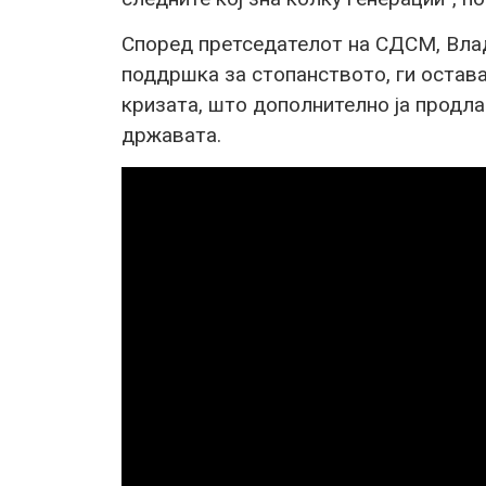
Според претседателот на СДСМ, Вла
поддршка за стопанството, ги остава
кризата, што дополнително ја продл
државата.