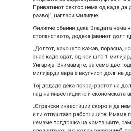
Приватниот сектор нема од каде да д
развој“, нагласи Филипче.
Филипче обвини дека Владата нема н
стопанството, додека јавниот долг д
„Долгот, како што кажав, порасна, но
знае каде одат, од кои што 1 милија
Унгарија. Внимавајте, за само две го
милијарди евра е вкупниот долг на д
Тој додаде дека покрај растот на до
пад на инвестициите и економската а
„Странски инвестиции скоро и да нем
и ги отпуштаат работниците. Имаме п
немаме поддршка на компаниите, сам
следните кој зна колку генерации“, п