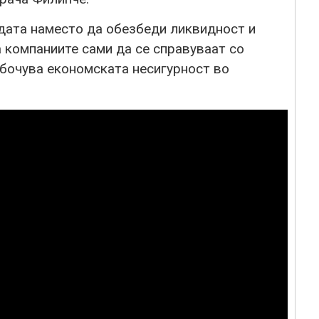
дата наместо да обезбеди ликвидност и
 компаниите сами да се справуваат со
абочува економската несигурност во