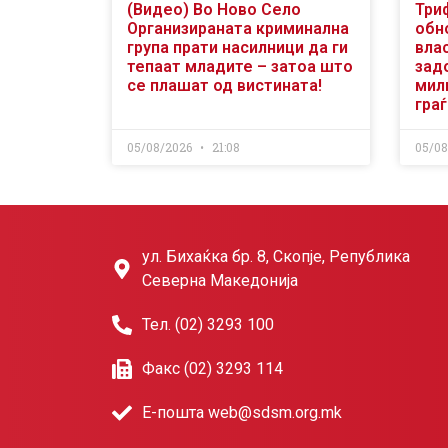
(Видео) Во Ново Село
Три
Организираната криминална
обн
група прати насилници да ги
вла
тепаат младите – затоа што
зад
се плашат од вистината!
мили
гра
05/08/2026
21:08
05/0
ул. Бихаќка бр. 8, Скопје, Република
Северна Македонија
Тел. (02) 3293 100
Факс (02) 3293 114
Е-пошта web@sdsm.org.mk