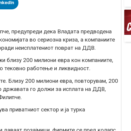
inkedIn
пче, предупреди дека Владата предводена
кономијата во сериозна криза, а компаниите
оради неисплатениот поврат на ДДВ.
и близу 200 милиони евра кон компаниите,
то тековно работење и ликвидност.
те. Близу 200 милиони евра, повторувам, 200
о државата го должи за исплата на ДДВ,
Филипче.
ува приватниот сектор и ја турка
 даваат позајмици, фирмите се пред колапс.