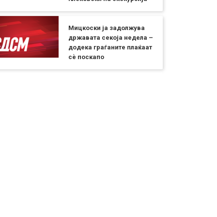
Мицкоски ја задолжува
државата секоја недела –
додека граѓаните плаќаат
сѐ поскапо