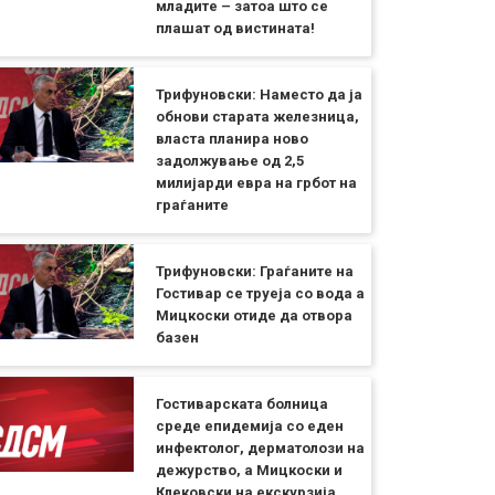
младите – затоа што се
плашат од вистината!
Трифуновски: Наместо да ја
обнови старата железница,
власта планира ново
задолжување од 2,5
милијарди евра на грбот на
граѓаните
Трифуновски: Граѓаните на
Гостивар се труеја со вода а
Мицкоски отиде да отвора
базен
Гостиварската болница
среде епидемија со еден
инфектолог, дерматолози на
дежурство, а Мицкоски и
Клековски на екскурзија