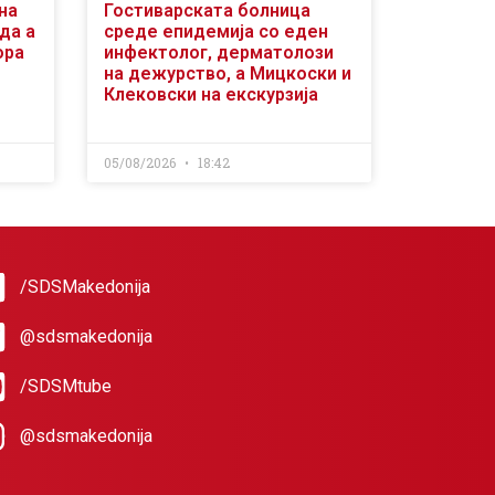
на
Гостиварската болница
да а
среде епидемија со еден
ора
инфектолог, дерматолози
на дежурство, а Мицкоски и
Клековски на екскурзија
05/08/2026
18:42
/SDSMakedonija
@sdsmakedonija
/SDSMtube
@sdsmakedonija