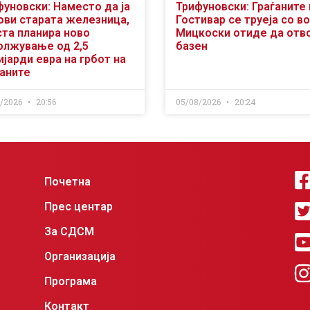
фуновски: Наместо да ја
Трифуновски: Граѓаните 
ови старата железница,
Гостивар се труеја со во
ста планира ново
Мицкоски отиде да отв
олжување од 2,5
базен
јарди евра на грбот на
ѓаните
8/2026
20:56
05/08/2026
20:24
Почетна
Прес центар
За СДСМ
Организација
Програма
Контакт