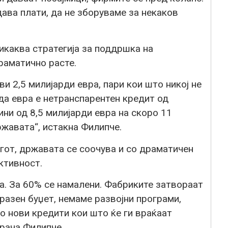
ава плати, да не зборуваме за некаков
икаква стратегија за поддршка на
раматично расте.
ви 2,5 милијарди евра, пари кои што никој не
рда евра е нетранспарентен кредит од
дини од 8,5 милијарди евра на скоро 11
ржавата“, истакна Филипче.
лгот, државата се соочува и со драматичен
ктивност.
а. За 60% се намалени. Фабриките затвораат
разен буџет, немаме развојни програми,
о нови кредити кои што ќе ги враќаат
орача Филипче.