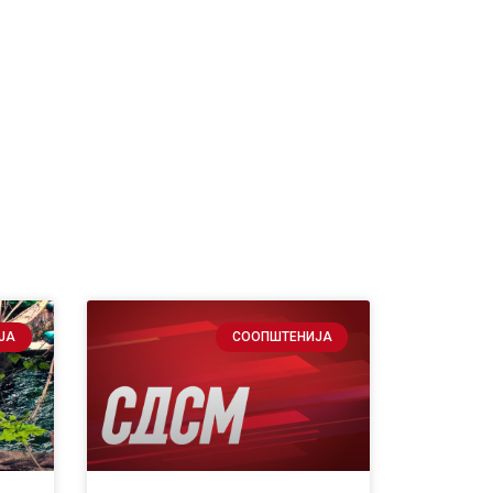
ЈА
СООПШТЕНИЈА