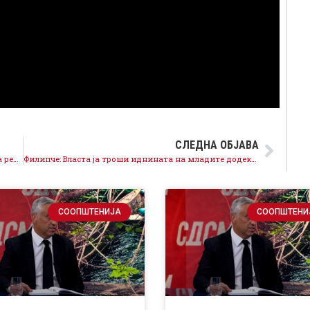
СЛЕДНА ОБЈАВА
Филипче: Извештајот на ЕП го потврди СДСМ, нема реформи, нема борба против корупцијата, нема напредок
Филипче: Власта ја троши иднината на младите додека младите ги пакуваат куферите
СООПШТЕНИЈА
СООПШТЕНИ