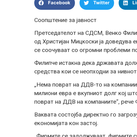
Facebook
Twitter
L
Соопштение за јавност
Претседателот на СДСМ, Венко Фили
од Христијан Мицкоски ја доведува е
се соочуваат со огромни проблеми п
Филипче истакна дека државата долж
средства кои се неопходни за нивно
„Нема поврат на ДДВ-то на компании
милиони евра е вкупниот долг кој шт
поврат на ДДВ на компаниите“, рече 
Ваквата состојба директно го загроз
економијата кон застој.
„Фирмите се задолжуваат, фирмите си