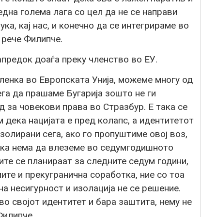
една голема лага со цел да не се направи
ка, кај нас, и конечно да се интегрираме во
 рече Филипче.
предок доаѓа преку членство во ЕУ.
ленка во Европската Унија, можеме многу од
ега да прашаме Бугарија зошто не ги
д за човекови права во Стразбур. Е така се
м дека нацијата е пред колапс, а идентитетот
золирани сега, ако го пропуштиме овој воз,
дека нема да влеземе во седумгодишното
те се планираат за следните седум години,
ите и прекугранична соработка, ние со тоа
а несигурност и изолација не се решение.
во својот идентитет и бара заштита, нему не
Филипче.