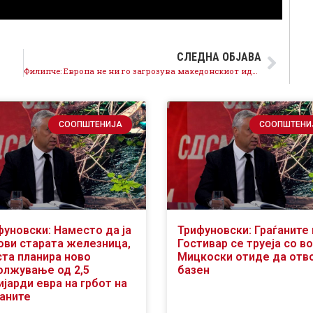
СЛЕДНА ОБЈАВА
Филипче: Европа не ни го загрозува македонскиот идентитет, тоа е најголемата лага на Мицкоски
СООПШТЕНИЈА
СООПШТЕНИ
фуновски: Наместо да ја
Трифуновски: Граѓаните 
ови старата железница,
Гостивар се труеја со во
ста планира ново
Мицкоски отиде да отв
олжување од 2,5
базен
јарди евра на грбот на
ѓаните