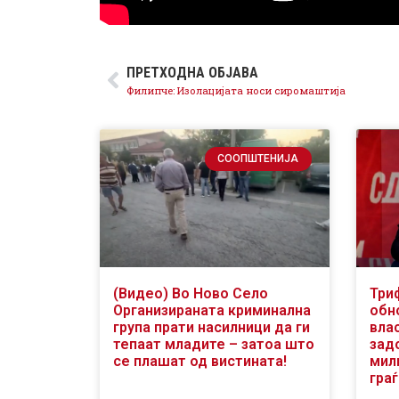
ПРЕТХОДНА ОБЈАВА
Филипче: Изолацијата носи сиромаштија
СООПШТЕНИЈА
(Видео) Во Ново Село
Три
Организираната криминална
обн
група прати насилници да ги
вла
тепаат младите – затоа што
зад
се плашат од вистината!
мили
гра