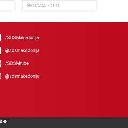
05/08/2026
18:42
/SDSMakedonija
@sdsmakedonija
/SDSMtube
@sdsmakedonija
жани