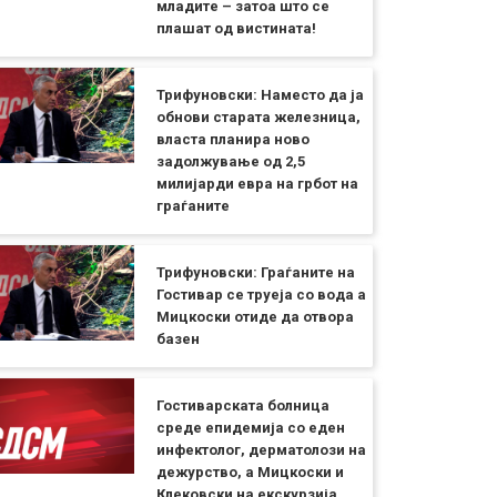
младите – затоа што се
плашат од вистината!
Трифуновски: Наместо да ја
обнови старата железница,
власта планира ново
задолжување од 2,5
милијарди евра на грбот на
граѓаните
Трифуновски: Граѓаните на
Гостивар се труеја со вода а
Мицкоски отиде да отвора
базен
Гостиварската болница
среде епидемија со еден
инфектолог, дерматолози на
дежурство, а Мицкоски и
Клековски на екскурзија