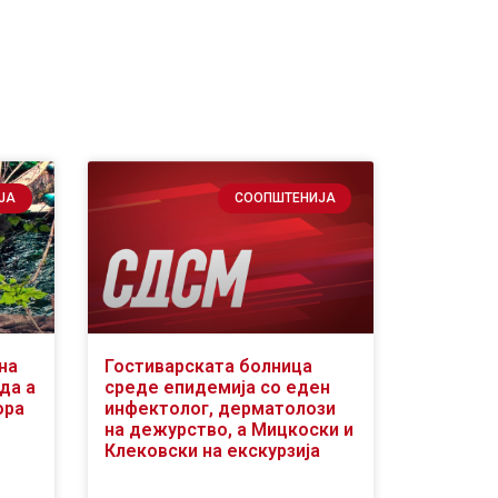
ЈА
СООПШТЕНИЈА
на
Гостиварската болница
да а
среде епидемија со еден
ора
инфектолог, дерматолози
на дежурство, а Мицкоски и
Клековски на екскурзија