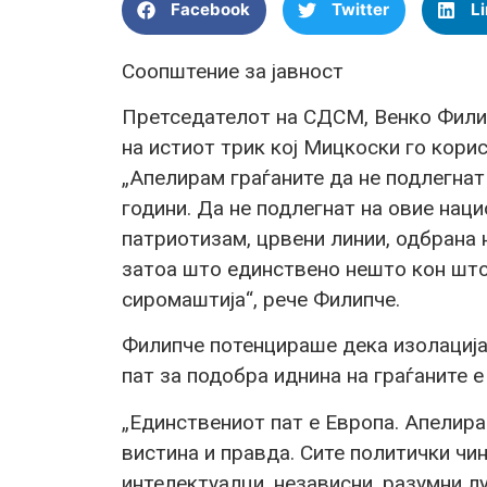
Facebook
Twitter
L
Соопштение за јавност
Претседателот на СДСМ, Венко Филип
на истиот трик кој Мицкоски го кори
„Апелирам граѓаните да не подлегнат
години. Да не подлегнат на овие нац
патриотизам, црвени линии, одбрана 
затоа што единствено нешто кон што
сиромаштија“, рече Филипче.
Филипче потенцираше дека изолацијат
пат за подобра иднина на граѓаните е
„Единствениот пат е Европа. Апелира
вистина и правда. Сите политички чин
интелектуалци, независни, разумни л