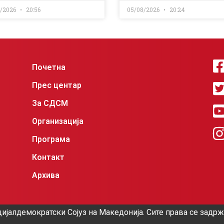
8/2026
20:56
05/08/2026
20:24
Почетна
Прес центар
За СДСМ
Организација
Програма
Контакт
Архива
ијалдемократски Сојуз на Македонија. Сите права се задр