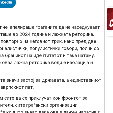
inkedIn
че, апелираше граѓаните да не наседнуваат
стеше во 2024 година и лажната реторика.
 повторно на неговиот трик, како пред две
ионалистички, популистички говори, полни со
на браникот на идентитетот и така натаму,
 оваа лажна реторика води е изолација и
а значи застој за државата, а единствениот
 еврпскиот пат.
м сите да се приклучат кон фронтот за
ители, сите граѓански организации,
уѓе коишто знаат дека ова е лажен наратив и