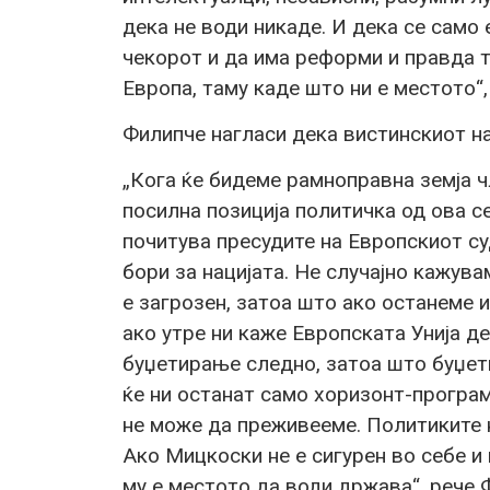
дека не води никаде. И дека се само 
чекорот и да има реформи и правда ту
Европа, таму каде што ни е местото“,
Филипче нагласи дека вистинскиот на
„Кога ќе бидеме рамноправна земја ч
посилна позиција политичка од ова с
почитува пресудите на Европскиот су
бори за нацијата. Не случајно кажува
е загрозен, затоа што ако останеме и
ако утре ни каже Европската Унија 
буџетирање следно, затоа што буџети
ќе ни останат само хоризонт-програм
не може да преживееме. Политиките н
Ако Мицкоски не е сигурен во себе и 
му е местото да води држава“, рече 