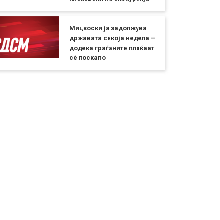
Мицкоски ја задолжува
државата секоја недела –
додека граѓаните плаќаат
сѐ поскапо