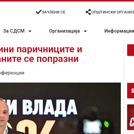
ЗАЧЛЕНИ СЕ
ОПШТИНСКИ ОРГАНИ
За СДСМ
Организација
Информации 
ини паричниците и
ните се попразни
нференции