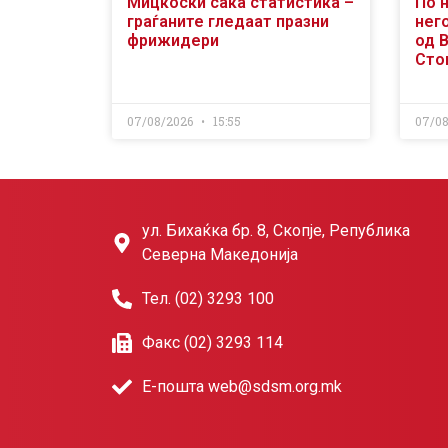
Мицкоски сака статистика –
По 
граѓаните гледаат празни
него
фрижидери
од 
Сто
07/08/2026
15:55
07/0
ул. Бихаќка бр. 8, Скопје, Република
Северна Македонија
Тел. (02) 3293 100
Факс (02) 3293 114
Е-пошта web@sdsm.org.mk