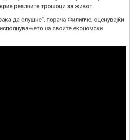
окрие реалните трошоци за живот.
сака да слушне“, порача Филипче, оценувајќи
 исполнувањето на своите економски