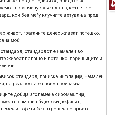
илипче, по две години од Владата на
олемото разочарување од владеењето е
ард, кои беа меѓу клучните ветувања пред
ар живот, граѓаните денес живеат потешко,
овна моќ.
 стандард, стандардот е намален во
ите живеат полошо и потешко, паричниците и
илипче.
овисок стандард, пониска инфлација, намален
и, но реалноста е сосема поинаква.
иците добија зголемена сиромаштија,
Наместо намален буџетски дефицит,
лемен и тој е веќе потрошен во првата