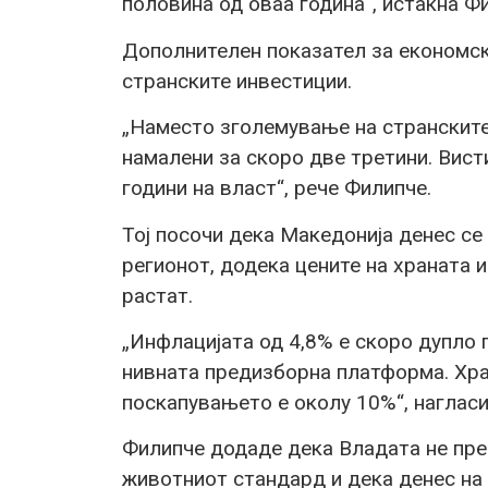
половина од оваа година“, истакна Ф
Дополнителен показател за економск
странските инвестиции.
„Наместо зголемување на странските
намалени за скоро две третини. Вист
години на власт“, рече Филипче.
Тој посочи дека Македонија денес се
регионот, додека цените на храната
растат.
„Инфлацијата од 4,8% е скоро дупло 
нивната предизборна платформа. Хра
поскапувањето е околу 10%“, нагласи
Филипче додаде дека Владата не пре
животниот стандард и дека денес на 