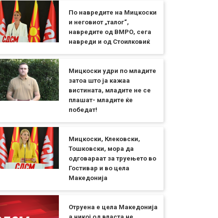
По навредите на Мицкоски
и неговиот „талог“,
навредите од ВМРО, сега
навреди и од Стоилковиќ
Мицкоски удри по младите
затоа што ја кажаа
вистината, младите не се
плашат- младите ќе
победат!
Мицкоски, Клековски,
Тошковски, мора да
одговараат за труењето во
Гостивар и во цела
Македонија
Отруена е цела Македонија
а никој од власта не