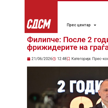
Прес центар
Филипче: После 2 год
фрижидерите на граѓа
21/06/2026
12:48
Категорија:
Прес-ко