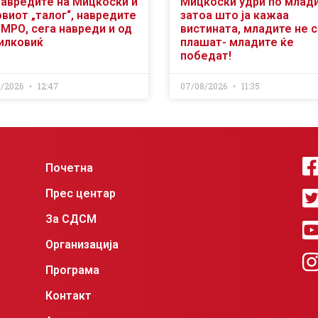
навредите на Мицкоски и
Мицкоски удри по млад
виот „талог“, навредите
затоа што ја кажаа
ВМРО, сега навреди и од
вистината, младите не 
илковиќ
плашат- младите ќе
победат!
8/2026
12:47
07/08/2026
11:35
Почетна
Прес центар
За СДСМ
Организација
Програма
Контакт