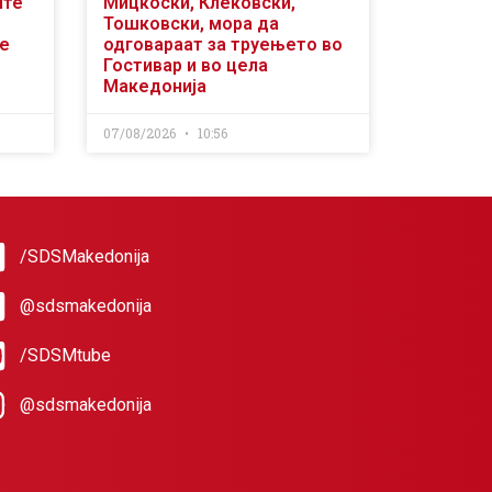
ите
Мицкоски, Клековски,
Тошковски, мора да
се
одговараат за труењето во
Гостивар и во цела
Македонија
07/08/2026
10:56
/SDSMakedonija
@sdsmakedonija
/SDSMtube
@sdsmakedonija