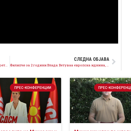
СЛЕДНА ОБЈАВА
Филипче: Странските инвестиции паднаа за две третини, економските ветувања на Мицкоски пропаднаа
Филипче за 2 години Влада: Ветуваа европска иднина, донесоа изолација
ПРЕС-КОНФЕРЕНЦИИ
ПРЕС-КОНФЕРЕНЦ