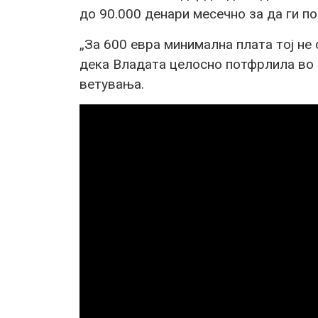
до 90.000 денари месечно за да ги п
„За 600 евра минимална плата тој не 
дека Владата целосно потфрлила во
ветувања.