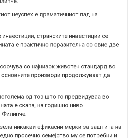
илипче.
иот неуспех е драматичниот пад на
 инвестиции, странските инвестиции се
ината е практично поразителна со овие две
 соочува со најнизок животен стандард во
 и основните производи продолжуваат да
поголема од тоа што го предвидуваа во
ната е скапа, на годишно ниво
 Филипче.
зела никакви ефикасни мерки за заштита на
едно просечно семејство му се потребни и