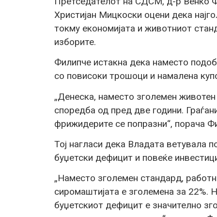
Претседателот на СДСМ, д-р Венко Ф
Христијан Мицкоски оцени дека најг
токму економијата и животниот станд
изборите.
Филипче истакна дека наместо подоб
со повисоки трошоци и намалена куп
„Денеска, наместо зголемен животен
споредба од пред две години. Граѓан
фрижидерите се попразни“, порача Ф
Тој нагласи дека Владата ветувала п
буџетски дефицит и повеќе инвестици
„Наместо зголемен стандард, работн
сиромаштијата е зголемена за 22%. 
буџетскиот дефицит е значително зго