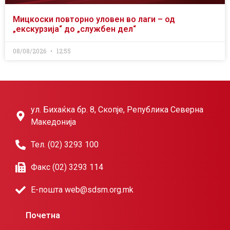
Мицкоски повторно уловен во лаги – од
„екскурзија“ до „службен дел“
08/08/2026
12:55
ул. Бихаќка бр. 8, Скопје, Република Северна
Македонија
Тел. (02) 3293 100
Факс (02) 3293 114
Е-пошта web@sdsm.org.mk
Почетна