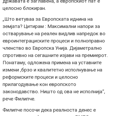
државата е заглавена, а европскиот пат е
целосно блокиран.
„Што ветуваа за Европската иднина на
земјата? Цитирам : Максимални напори за
остварување на реален видлив напредок во
евроинтеграциските процеси и полноправно
членство во Европска Унија. Дијаметрално
спротивно на сегашните изјави на премиерот.
Понатаму, одложена примена на уставните
измени ,брзо и квалитетно исполнување на
реформските процеси и целосно
прилагодување кон европското
законодавство. Ништо од ова не исполнија“,
рече Филипче.
Филипче посочи дека реалноста денес е