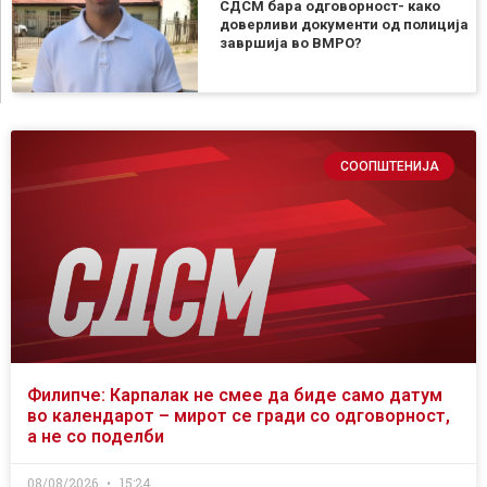
СДСМ бара одговорност- како
доверливи документи од полиција
завршија во ВМРО?
СООПШТЕНИЈА
Филипче: Карпалак не смее да биде само датум
во календарот – мирот се гради со одговорност,
а не со поделби
08/08/2026
15:24