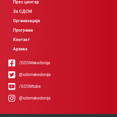
Прес центар
За СДСМ
Организација
Програма
Контакт
Архива
/SDSMakedonija
@sdsmakedonija
/SDSMtube
@sdsmakedonija