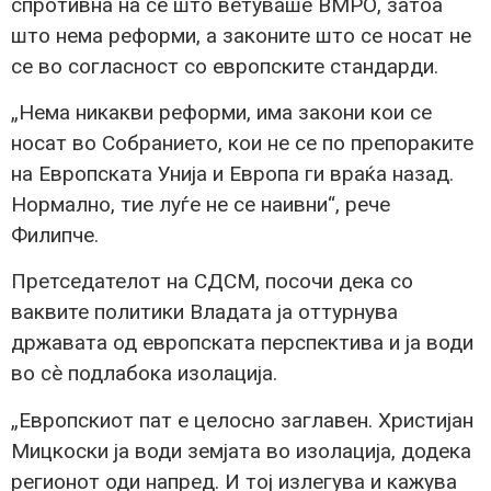
спротивна на сè што ветуваше ВМРО, затоа
што нема реформи, а законите што се носат не
се во согласност со европските стандарди.
„Нема никакви реформи, има закони кои се
носат во Собранието, кои не се по препораките
на Европската Унија и Европа ги враќа назад.
Нормално, тие луѓе не се наивни“, рече
Филипче.
Претседателот на СДСМ, посочи дека со
ваквите политики Владата ја оттурнува
државата од европската перспектива и ја води
во сè подлабока изолација.
„Европскиот пат е целосно заглавен. Христијан
Мицкоски ја води земјата во изолација, додека
регионот оди напред. И тој излегува и кажува