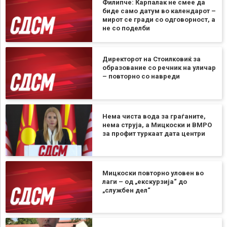
Филипче: Карпалак не смее да
биде само датум во календарот –
мирот се гради со одговорност, а
не со поделби
Директорот на Стоилковиќ за
образование со речник на уличар
– повторно со навреди
Нема чиста вода за граѓаните,
нема струја, а Мицкоски и ВМРО
за профит туркаат дата центри
Мицкоски повторно уловен во
лаги – од „екскурзија“ до
„службен дел“