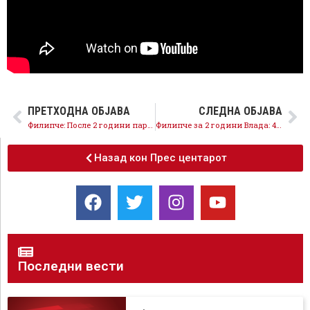
ПРЕТХОДНА ОБЈАВА
СЛЕДНА ОБЈАВА
Филипче: После 2 години паричниците и фрижидерите на граѓаните се попразни
Филипче за 2 години Влада: 46% помал откуп кај малите земјоделци – вистинската слика за лажните ветувања
Назад кон Прес центарот
Последни вести