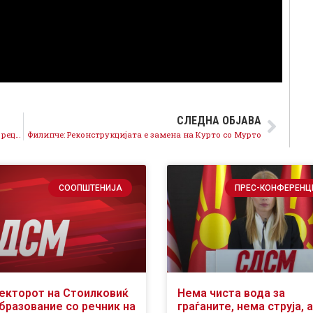
СЛЕДНА ОБЈАВА
Филипче: Електронското гласање на дијаспората е рецепт за масовни злоупотреби
Филипче: Реконструкцијата е замена на Курто со Мурто
СООПШТЕНИЈА
ПРЕС-КОНФЕРЕНЦ
екторот на Стоилковиќ
Нема чиста вода за
образование со речник на
граѓаните, нема струја, а