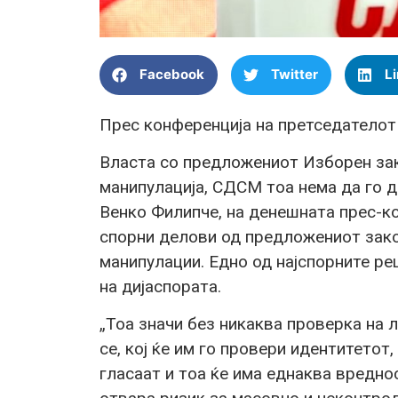
Facebook
Twitter
L
Прес конференција на претседателот
Власта со предложениот Изборен зак
манипулација, СДСМ тоа нема да го 
Венко Филипче, на денешната прес-к
спорни делови од предложениот зако
манипулации. Едно од најспорните ре
на дијаспората.
„Тоа значи без никаква проверка на 
се, кој ќе им го провери идентитетот
гласаат и тоа ќе има еднаква вредно