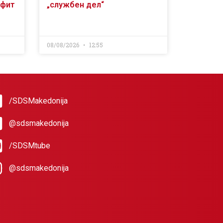
офит
„службен дел“
08/08/2026
12:55
/SDSMakedonija
@sdsmakedonija
/SDSMtube
@sdsmakedonija