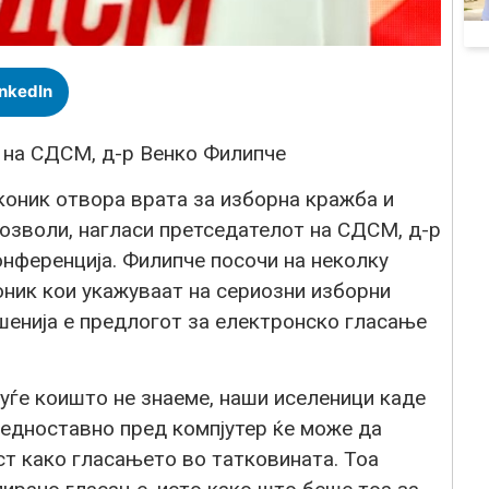
inkedIn
 на СДСМ, д-р Венко Филипче
оник отвора врата за изборна кражба и
дозволи, нагласи претседателот на СДСМ, д-р
онференција. Филипче посочи на неколку
ник кои укажуваат на сериозни изборни
шенија е предлогот за електронско гласање
луѓе коишто не знаеме, наши иселеници каде
, едноставно пред компјутер ќе може да
ст како гласањето во татковината. Тоа