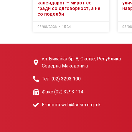
календарот – мирот се
ули
гради со одговорност, а не
нав
со поделби
08/08/2026
15:24
08/0
ул. Бихаќка бр. 8, Скопје, Република
Северна Македонија
Тел. (02) 3293 100
Факс (02) 3293 114
Е-пошта web@sdsm.org.mk