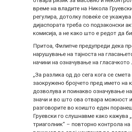
отвара ризик за масовно и неконтрол
време на владите на Никола Груевски.
регулира, дотолку повеќе се укажува
дијаспората треба со подзаконски а
комисија, а не како што е редот да б
Притоа, Филипче предупреди дека пр
нарушување на тајноста на гласањет
начини на означување на гласачкото 
„За разлика од до сега кога се смет
заокружено бројчето пред името на к
дозволува и поинакво означување на 
значи и во што ова отвара можност и
разговорите во коишто еден поране
Груевски го слушнавме како кажува „
триаголник“ – повторно контрола на