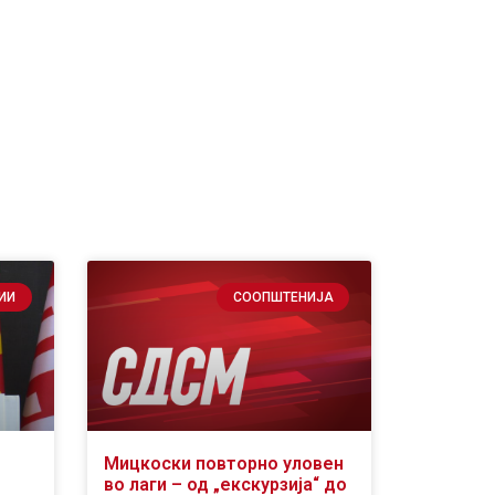
ИИ
СООПШТЕНИЈА
Мицкоски повторно уловен
во лаги – од „екскурзија“ до