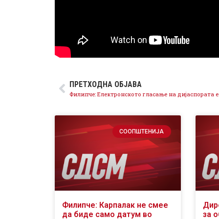
ПРЕТХОДНА ОБЈАВА
СООПШТЕНИЈА
Филипче: Карпалак не смее
Дир
да биде само датум во
за 