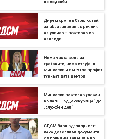
со поделби
Директорот на Стоилковиќ
за образование со речник
на уличар – повторно со
навреди
Нема чиста вода за
граѓаните, нема струја, а
Мицкоски и ВМРО за профит
туркаат дата центри
Мицкоски повторно уловен
во лаги – од „екскурзија“ до
„службен дел“
СДСМ бара одговорност-
како доверливи документи
од полиција завршија во