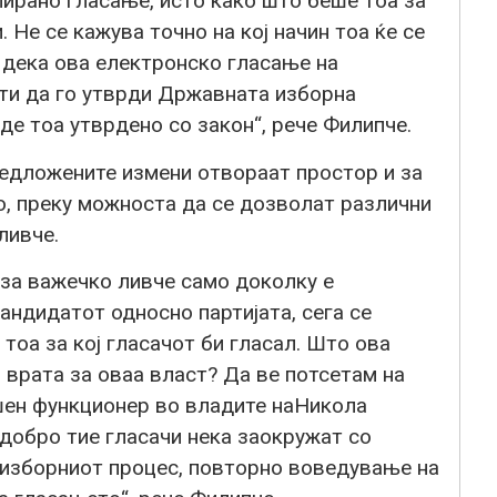
ирано гласање, исто како што беше тоа за
 Не се кажува точно на кој начин тоа ќе се
 дека ова електронско гласање на
кти да го утврди Државната изборна
иде тоа утврдено со закон“, рече Филипче.
едложените измени отвораат простор и за
о, преку можноста да се дозволат различни
ливче.
а за важечко ливче само доколку е
андидатот односно партијата, сега се
тоа за кој гласачот би гласал. Што ова
 врата за оваа власт? Да ве потсетам на
шен функционер во владите наНикола
добро тие гласачи нека заокружат со
 изборниот процес, повторно воведување на