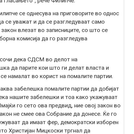
а гласањето“, рече Филипче.
илипче се однесува на приговорите во однос
да се уважат и да се разгледуваат само
закон влезат во записниците, со што се
орна комисија да го разгледува
осочи дека СДСМ во делот на
ка да парите кои што ги делат власта и
 се намалат во корист на помалите партии.
каква забелешка помалите партии да добијат
ка нашите забелешки и тоа како укажуваат
Имајќи го сето ова предвид, ние овој закон во
акон не смее ова Собрание да донесе. Ќе го
ужуваат да имаат фер, демократски изборен
што Христијан Мицкоски тргнал да