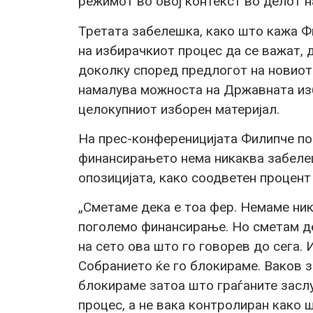
режимот во овој контекст во делот н
Третата забелешка, како што кажа Ф
на избирачкиот процес да се важат, 
доколку според предлогот на новиот 
намалува можноста на Државната изб
целокупниот изборен материјал.
На прес-конференицијата Филипче п
финансирањето нема никаква забелеш
опозицијата, како соодветен процент
„Сметаме дека е тоа фер. Немаме ни
поголемо финансирање. Но сметам де
на сето ова што го говорев до сега. 
Собранието ќе го блокираме. Ваков з
блокираме затоа што граѓаните засл
процес, а не вака контролиран како 