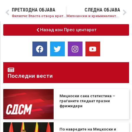
ПРЕТХОДНА ОБЈАВА
СЛЕДНА ОБЈАВА
Филипче: Власта отвора врата за изборна кражба и манипулација, СДСМ тоа нема да го дозволи
Милошоски и криминалната група ВМРО, панично бараат алиби за сопственото неисполнување на обврските кон ЕУ!
Назад кон Прес центарот
Последни вести
Мицкоски сака статистика –
граѓаните гледаат празни
фрижидери
По навредите на Мицкоски и