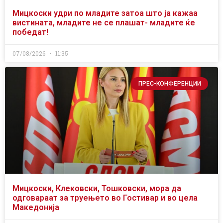
Мицкоски удри по младите затоа што ја кажаа
вистината, младите не се плашат- младите ќе
победат!
07/08/2026
11:35
ПРЕС-КОНФЕРЕНЦИИ
Мицкоски, Клековски, Тошковски, мора да
одговараат за труењето во Гостивар и во цела
Македонија