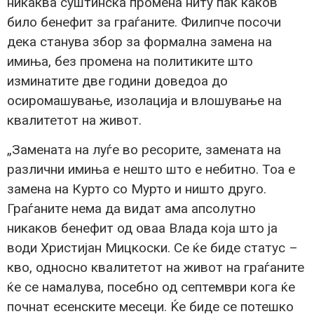
никаква суштинска промена ниту пак каков
било бенефит за граѓаните. Филипче посочи
дека станува збор за формална замена на
имиња, без промена на политиките што
изминатите две години доведоа до
осиромашување, изолација и влошување на
квалитетот на живот.
„Замената на луѓе во ресорите, замената на
различни имиња е нешто што е небитно. Тоа е
замена на Курто со Мурто и ништо друго.
Граѓаните нема да видат ама апсолутно
никаков бенефит од оваа Влада која што ја
води Христијан Мицкоски. Се ќе биде статус –
кво, односно квалитетот на живот на граѓаните
ќе се намалува, посебно од септември кога ќе
почнат есенските месеци. Ќе биде се потешко