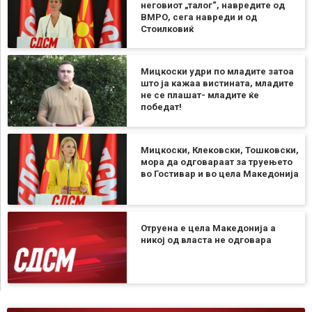
неговиот „талог“, навредите од
ВМРО, сега навреди и од
Стоилковиќ
Мицкоски удри по младите затоа
што ја кажаа вистината, младите
не се плашат- младите ќе
победат!
Мицкоски, Клековски, Тошковски,
мора да одговараат за труењето
во Гостивар и во цела Македонија
Отруена е цела Македонија а
никој од власта не одговара