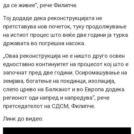
да се живее“, рече Филипче.
Тој додаде дека реконструкцијата не
претставува нов почеток, туку продолжување
на истиот процес што веќе две години ја турка
државата во погрешна насока.
„Оваа реконструкција не е ништо друго освен
едноставно континуитет на процесот кој што е
започнат пред две години. Осиромашување на
земјава, богатење на поединци, изолација,
слепо црево на Балканот и во Европа додека
регионот оди напред и напредува“, рече
претседателот на СДСМ, Филипче.
Линк до видео: