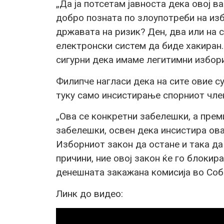
„Да ја потсетам јавноста дека овој в
добро позната по злоупотреби на из
државата на ризик? Ден, два или на 
електронски систем да биде хакиран
сигурни дека имаме легитимни избор
Филипче нагласи дека на сите овие 
туку само инсистирање спорниот член
„Ова се конкретни забелешки, а прем
забелешки, освен дека инсистира ова
Изборниот закон да остане и така да
причини, ние овој закон ќе го блоки
денешната закажана комисија во Собр
Линк до видео: