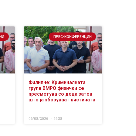
ИИ
ПРЕС-КОНФЕРЕНЦИИ
Филипче: Криминалната
група ВМРО физички се
пресметува со деца затоа
што ја зборуваат вистината
06/08/2026
16:38