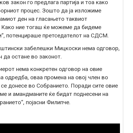
аков закон го предлага партија и тоа како
борниот процес. Зошто да ја изложиме
самиот ден на гласањето таквиот
. Како ние тогаш ќе можеме да бидеме
и“, потенцираше претседателот на СДСМ.
суштински забелешки Мицкоски нема одговор,
 да остане во законот.
иерот нема конкретен одговор на овие
а одредба, оваа промена на овој член во
 се донесе во Собранието. Поради сите овие
раме и амандманите ќе бидат поднесени на
анието“, појасни Филипче.