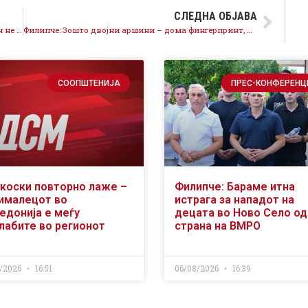
СЛЕДНА ОБЈАВА
Филипче: Изборниот законик како што е предложен не е ниту европски, ниту демократски
Филипче: Зошто двојни аршини – дома фингерпринт, а во дијаспората без контрола?
СООПШТЕНИЈА
ПРЕС-КОНФЕРЕНЦ
коски повторно лаже –
Филипче: Бараме итна
ималецот во
истрага за нападот на
едонија е меѓу
децата во Ново Село од
слабите во регионот
страна на ВМРО
/2026
16:51
06/08/2026
16:39