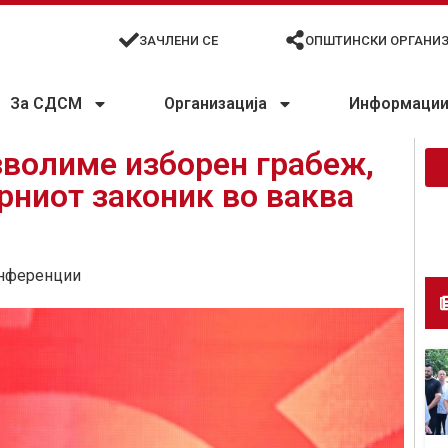
ЗАЧЛЕНИ СЕ
ОПШТИНСКИ ОРГАНИ
За СДСМ
Организација
Информации 
зволиме изборен грабеж,
рниот законик во ваква
нференции