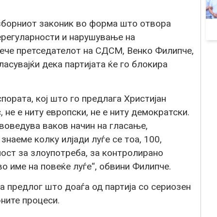
борниот законик во форма што отвора
ерегуларности и нарушување на
рече претседателот на СДСМ, Венко Филипче,
ласувајќи дека партијата ќе го блокира
спората, кој што го предлага Христијан
 не е ниту европски, не е ниту демократски.
 воведува ваков начин на гласање,
знаеме колку илјади луѓе се тоа, 100,
ност за злоупотреба, за контролирано
во име на повеќе луѓе“, обвини Филипче.
а предлог што доаѓа од партија со сериозен
ните процеси.