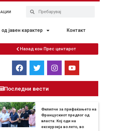
ЗАЦИИ
од јавен карактер
Контакт
Назад кон Прес центарот
Последни вести
Филипче за прифаќањето на
Францускиот предлог од
власта: Кој оди на
екскурзија во лето, во