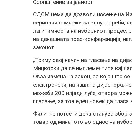
Соопштение за јавност
СДСМ нема да дозволи носење на Из
сериозни сомнежи за злоупотреби, н
легитимноста на изборниот процес, 
на денешната прес-конференција, наг
законот.
„Токму овој начин на гласање на дија
Мицкоски да се имплементира кај нас,
Оваа измена на закон, со која што се
електронски, на нашата дијаспора, не 
можеби 200 илјади луѓе, отвора мож
гласање, за тоа еден човек да гласа 
Филипче потсети дека станува збор з
товар од минатото во однос на избор