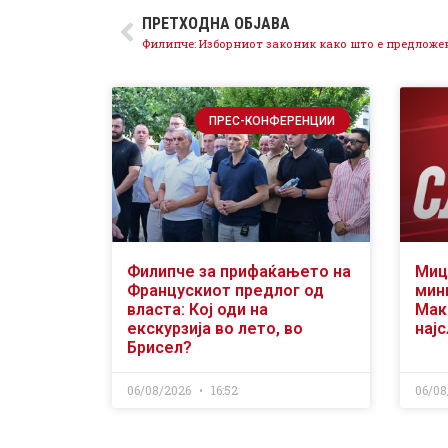
ПРЕТХОДНА ОБЈАВА
ПРЕС-КОНФЕРЕНЦИИ
Филипче за прифаќањето на
Миц
Францускиот предлог од
мин
власта: Кој оди на
Мак
екскурзија во лето, во
нај
Брисел?
06/08/2026
16:52
06/08