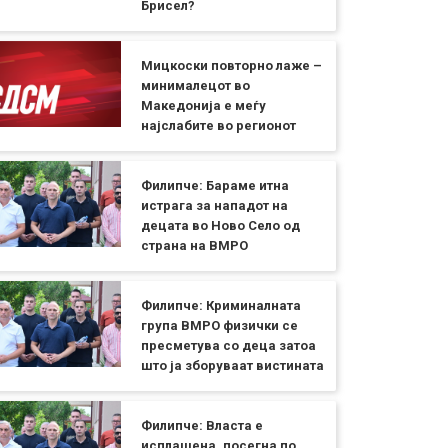
Брисел?
Мицкоски повторно лаже –
минималецот во
Македонија е меѓу
најслабите во регионот
Филипче: Бараме итна
истрага за нападот на
децата во Ново Село од
страна на ВМРО
Филипче: Криминалната
група ВМРО физички се
пресметува со деца затоа
што ја зборуваат вистината
Филипче: Власта е
исплашена, посегна по