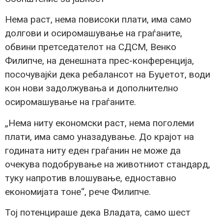
Нема раст, нема повисоки плати, има само
долгови и осиромашување на граѓаните,
обвини претседателот на СДСМ, Венко
Филипче, на денешната прес-конференција,
посочувајќи дека ребалансот на Буџетот, води
кон нови задолжувања и дополнително
осиромашување на граѓаните.
„Нема ниту економски раст, нема поголеми
плати, има само уназадување. До крајот на
годината ниту еден граѓанин не може да
очекува подобрување на животниот стандард,
туку напротив влошување, едноставно
економијата тоне“, рече Филипче.
Тој потенцираше дека Владата, само шест