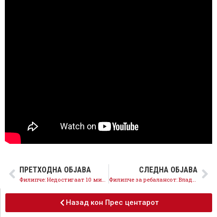
ПРЕТХОДНА ОБЈАВА
СЛЕДНА ОБЈАВА
Филипче: Недостигаат 10 милијарди денари, исплатата на пензиите е доведена во ризик
Филипче за ребалансот: Владата крати кај младите, ранливите и стопанството, но не и кај сопствениот луксуз
Назад кон Прес центарот