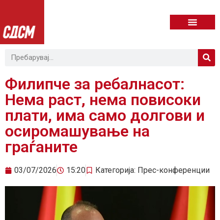
Филипче за ребалнасот:
Нема раст, нема повисоки
плати, има само долгови и
осиромашување на
граѓаните
03/07/2026
15:20
Категорија:
Прес-конференции