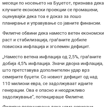
месеци по носењето на Буџетот, признава дека
клучните економски проекции се промашени,
оценувајќи дека тоа е доказ за лошо
планирање и управување со јавните финансии.
Филипче обвини дека наместо ветен економски
раст и стабилизација, граѓаните добиле
повисока инфлација и зголемен дефицит.
„Наместо ветена инфлација од 2,5%, граѓаните
добија 4,5% инфлација. Значи двојна инфлација,
што претставува дополнителен удар врз
семејните буџети. Со новиот дефицит од над
110 милиони евра, се задолжуваат идните
генерации. Ова е опасно и неодржливо
задолжување“, потенцираше Филипче.
Филипче потенцираше дека нема сериозни