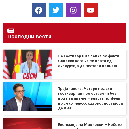
Последни вести
За Гостивар има папка со факти –
Савески кога ќе се врати од
екскурзија да постапи веднаш
Трајановски: Четири недели
гостиварчани се оставени без
вода за пиење – власта потфрли
во секој чекор, одговорност мора
да има
Економија на Мицкоски – Небото