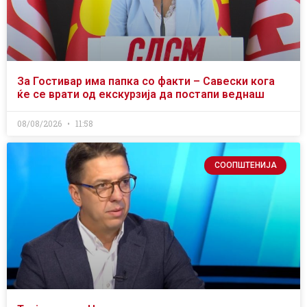
За Гостивар има папка со факти – Савески кога
ќе се врати од екскурзија да постапи веднаш
08/08/2026
11:58
СООПШТЕНИЈА