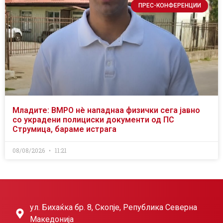
ПРЕС-КОНФЕРЕНЦИИ
Младите: ВМРО нè нападнаа физички сега јавно
со украдени полициски документи од ПС
Струмица, бараме истрага
08/08/2026
11:21
ул. Бихаќка бр. 8, Скопје, Република Северна
Македонија