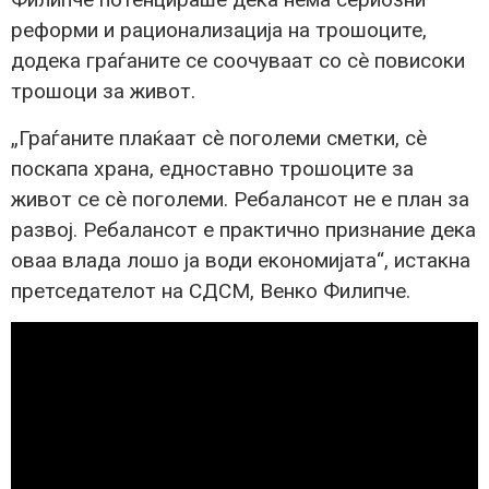
реформи и рационализација на трошоците,
додека граѓаните се соочуваат со сè повисоки
трошоци за живот.
„Граѓаните плаќаат сè поголеми сметки, сè
поскапа храна, едноставно трошоците за
живот се сè поголеми. Ребалансот не е план за
развој. Ребалансот е практично признание дека
оваа влада лошо ја води економијата“, истакна
претседателот на СДСМ, Венко Филипче.