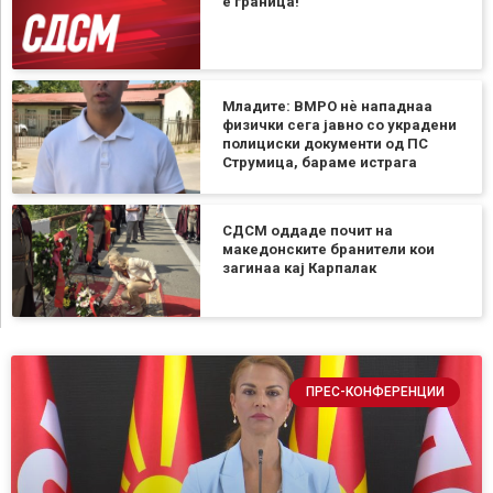
е граница!
Младите: ВМРО нè нападнаа
физички сега јавно со украдени
полициски документи од ПС
Струмица, бараме истрага
СДСМ оддаде почит на
македонските бранители кои
загинаа кај Карпалак
ПРЕС-КОНФЕРЕНЦИИ