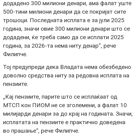
додадено 300 милиони денари, ама фалат уште
500-тини милиони денари да се покријат сите
трошоци. Последната исплата е за јули 2025
година, значи овие 300 милиони денари што се
додадени, ќе треба само да се исплати 2025
година, за 2026-та нема ниту денар“, рече
Филипче.
Тој предупреди дека Владата нема обезбедено
доволно средства ниту за редовна исплата на
пензиите.
„Кај пензиите, парите што се исплаќаат од
МТСП кон ПИОМ не се зголемени, а фалат 10
милијарди денари за до крај на годината. Значи,
исплатата на пензиите е практично доведена
во прашање“, рече Филипче.