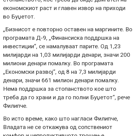
економскиот раст и главен извор на приходи
во Буџетот.
„Бизнисот е повторно оставен на маргините. Во
програмата Д-9, „Финансиска поддршка на
инвестиции“, се намалуваат парите. Од 1,23
милијарди на 1,03 милијарди денари, значи 200
милиони денари помалку. Во програмата
„Економски развој“, од 8 на 7,3 милијарди
денари, значи 661 милион денари помалку.
Нема поддршка за стопанството кое што
треба да го храни и да го полни Буџетот“, рече
Филипче.
Во исто време, како што нагласи Филипче,
Владата не се откажува од сопствениот
комфор и непродуктивното трошење.