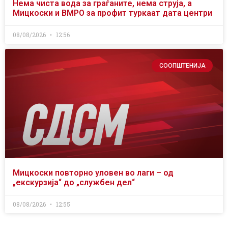
Нема чиста вода за граѓаните, нема струја, а
Мицкоски и ВМРО за профит туркаат дата центри
08/08/2026
12:56
СООПШТЕНИЈА
Мицкоски повторно уловен во лаги – од
„екскурзија“ до „службен дел“
08/08/2026
12:55