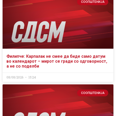
СООПШТЕНИЈА
Филипче: Карпалак не смее да биде само датум
во календарот – мирот се гради со одговорност,
а не со поделби
08/08/2026
15:24
СООПШТЕНИЈА