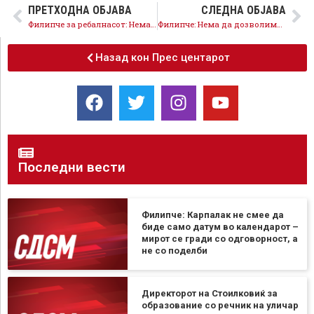
ПРЕТХОДНА ОБЈАВА
СЛЕДНА ОБЈАВА
Филипче за ребалнасот: Нема раст, нема повисоки плати, има само долгови и осиромашување на граѓаните
Филипче: Нема да дозволиме изборен грабеж, нашиот став е принципиелен
Назад кон Прес центарот
Последни вести
Филипче: Карпалак не смее да
биде само датум во календарот –
мирот се гради со одговорност, а
не со поделби
Директорот на Стоилковиќ за
образование со речник на уличар