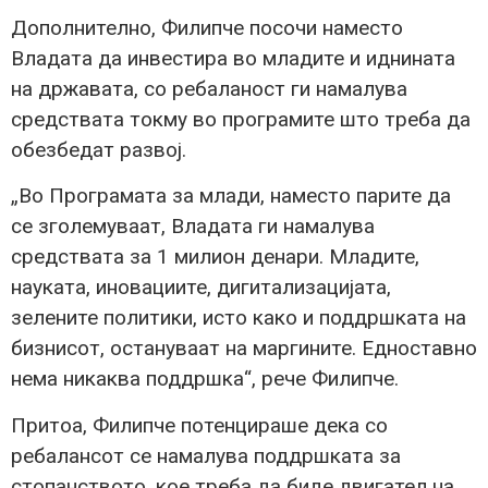
Дополнително, Филипче посочи наместо
Владата да инвестира во младите и иднината
на државата, со ребаланост ги намалува
средствата токму во програмите што треба да
обезбедат развој.
„Во Програмата за млади, наместо парите да
се зголемуваат, Владата ги намалува
средствата за 1 милион денари. Младите,
науката, иновациите, дигитализацијата,
зелените политики, исто како и поддршката на
бизнисот, остануваат на маргините. Едноставно
нема никаква поддршка“, рече Филипче.
Притоа, Филипче потенцираше дека со
ребалансот се намалува поддршката за
стопанството, кое треба да биде двигател на