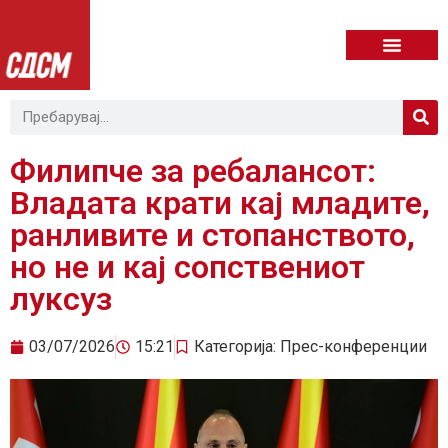
Филипче за ребалансот:
Владата крати кај младите,
ранливите и стопанството,
но не и кај сопствениот
луксуз
03/07/2026
15:21
Категорија:
Прес-конференции