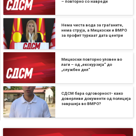
– повторно со навреди
Нема чиста вода за граѓаните,
нема струја, а Мицкоски и ВМРО
за профит туркаат дата центри
Мицкоски повторно уловен во
лаги – од „екскурзија“ до
„службен дел“
СДСМ бара одговорност- како
доверливи документи од полиција
завршија во ВМРО?