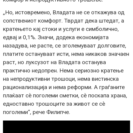
„Но, истовремено, Владата не се откажува од
сопствениот комфорт. Тврдат дека штедат, а
кратењето кај стоки и услуги е симболично,
едвај и 0,1%. Значи, додека економијата
назадува, не расте, се зголемуваат долговите,
платите остануваат исти, нема никаков значаен
раст, но луксузот на Владата останува
практично недопрен. Нема сериозно кратење
на непродуктивни трошоци, нема вистинска
рационализација и нема реформи. А граѓаните
плаќаат сè поголеми сметки, сè поскапа храна,
едноставно трошоците за живот се сè
поголеми“, рече Филипче.