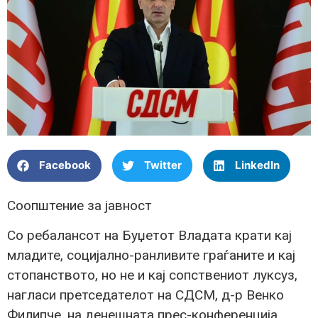
Facebook
Twitter
LinkedIn
Соопштение за јавност
Со ребалансот на Буџетот Владата крати кај
младите, социјално-ранливите граѓаните и кај
стопанството, но не и кај сопствениот луксуз,
нагласи претседателот на СДСМ, д-р Венко
Филипче, на денешната прес-конференција.