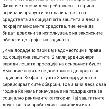
Филипче посочи дека ребалансот открива
сериозни пропусти во планирањето на
средствата за социјалната заштита и дека и
покрај планираните средства, тие нема да
бидат доволни за исполнување на законските
обврски до крајот на годината.
„Има додадено пари кај надоместоци и права
од социјална заштита, 2 милијарди денари,
заради лошата проекција на основниот буџет.
Ама овие пари не се доволни за до крајот на
годинава. Ќе фалат уште 3 милијарди да се
сервисираат сите обврски. Тоа значи дека оваа
година ќе нема покачување на поддршката за
социјално ранливите категории.Кај заштитните
друштва кои вработуваат инвалиди има