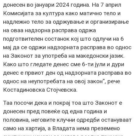
донесен во јануари 2024 година. На 7 април
Комисијата за култура како матично тело и
надлежно тело за одржување и организирање
на оваа надзорна расправа одржа
подготвителен состанок кој што одлучи на 6
мај да се одржи надзорната расправа во однос
на Законот за употреба на македонски јазик.
Како што гледате денес сме 6-ти јули и дури
денес е првиот ден од надзорната расправа во
однос на неупотребата на овој закон“, рече
Костадиновска Стојчевска.
Таа посочи дека и покрај тоа што Законот е
донесен пред повеќе од една година и
половина, неговите клучни одредби остануваат
само на хартија, а Владата нема преземено