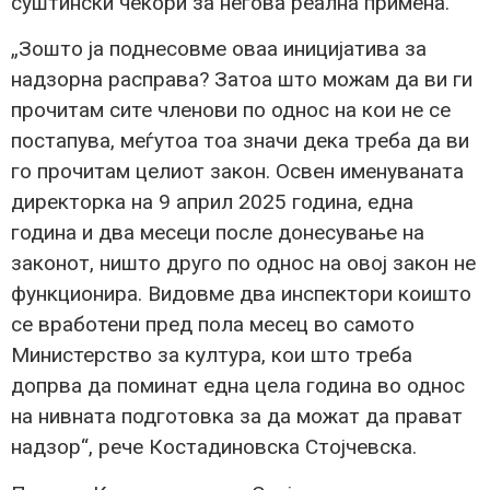
суштински чекори за негова реална примена.
„Зошто ја поднесовме оваа иницијатива за
надзорна расправа? Затоа што можам да ви ги
прочитам сите членови по однос на кои не се
постапува, меѓутоа тоа значи дека треба да ви
го прочитам целиот закон. Освен именуваната
директорка на 9 април 2025 година, една
година и два месеци после донесување на
законот, ништо друго по однос на овој закон не
функционира. Видовме два инспектори коишто
се вработени пред пола месец во самото
Министерство за култура, кои што треба
допрва да поминат една цела година во однос
на нивната подготовка за да можат да прават
надзор“, рече Костадиновска Стојчевска.