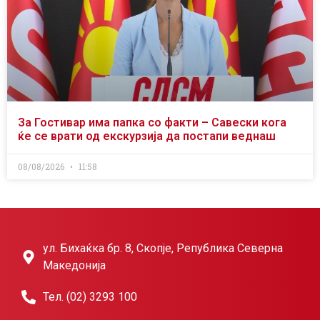
За Гостивар има папка со факти – Савески кога
ќе се врати од екскурзија да постапи веднаш
08/08/2026
11:58
ул. Бихаќка бр. 8, Скопје, Република Северна
Македонија
Тел. (02) 3293 100