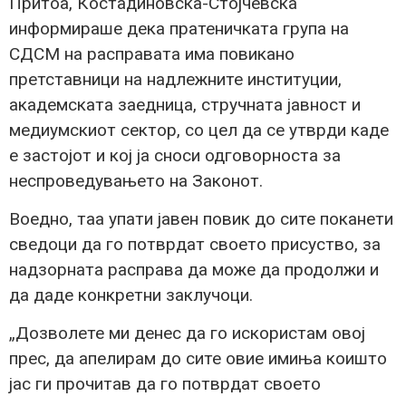
Притоа, Костадиновска-Стојчевска
информираше дека пратеничката група на
СДСМ на расправата има повикано
претставници на надлежните институции,
академската заедница, стручната јавност и
медиумскиот сектор, со цел да се утврди каде
е застојот и кој ја сноси одговорноста за
неспроведувањето на Законот.
Воедно, таа упати јавен повик до сите поканети
сведоци да го потврдат своето присуство, за
надзорната расправа да може да продолжи и
да даде конкретни заклучоци.
„Дозволете ми денес да го искористам овој
прес, да апелирам до сите овие имиња коишто
јас ги прочитав да го потврдат своето