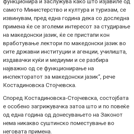
функционира и заслужува како што изјавиле од
самото Министерство и култура и туризам, се
извинувам, пред една година дека со доследна
примена ќе се зголеми интересот за студирање
на македонски јазик, ќе се пристапи кон
вработување лектори по македонски јазик во
сите државни институции и агенции, училишта,
издавачки куќи и медиуми и се разбира
најважно од се функционирање на
инспекторатот за македонски јазик“, рече
Костадиновска Стојчевска.
Според Костадиновска-Стојчевска, состојбата
е особено загрижувачка затоа што и по повеќе
од една година од донесувањето на Законот
нема никакво суштинско поместување во
неговата примена.