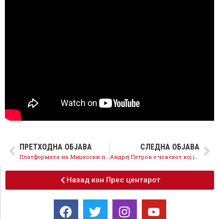
ПРЕТХОДНА ОБЈАВА
СЛЕДНА ОБЈАВА
Платформата на Мицкоски против СДСМ
Андреј Петров е човекот кој ја предводеше најголемата изборна катастрофа во СДСМ
Назад кон Прес центарот