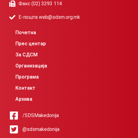
Факс (02) 3293 114
Е-пошта web@sdsm.org.mk
Почетна
Прес центар
За СДСМ
Организација
Програма
Контакт
Архива
/SDSMakedonija
@sdsmakedonija