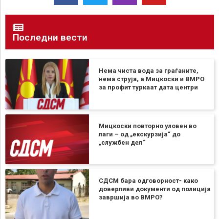
Последни вести
Нема чиста вода за граѓаните,
нема струја, а Мицкоски и ВМРО
за профит туркаат дата центри
Мицкоски повторно уловен во
лаги – од „екскурзија“ до
„службен дел“
СДСМ бара одговорност- како
доверливи документи од полиција
завршија во ВМРО?