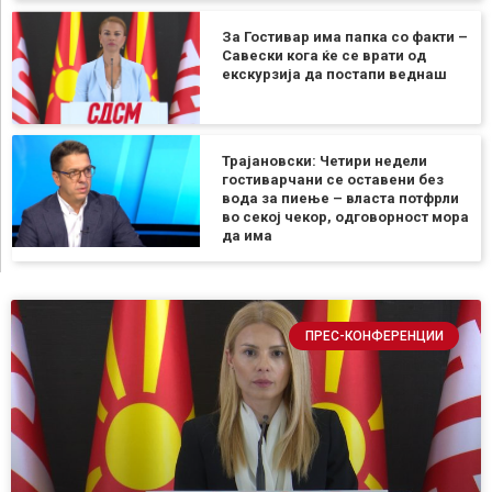
За Гостивар има папка со факти –
Савески кога ќе се врати од
екскурзија да постапи веднаш
Трајановски: Четири недели
гостиварчани се оставени без
вода за пиење – власта потфрли
во секој чекор, одговорност мора
да има
ПРЕС-КОНФЕРЕНЦИИ