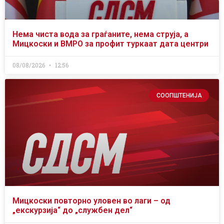
Нема чиста вода за граѓаните, нема струја, а
Мицкоски и ВМРО за профит туркаат дата центри
08/08/2026
12:56
СООПШТЕНИЈА
Мицкоски повторно уловен во лаги – од
„екскурзија“ до „службен дел“