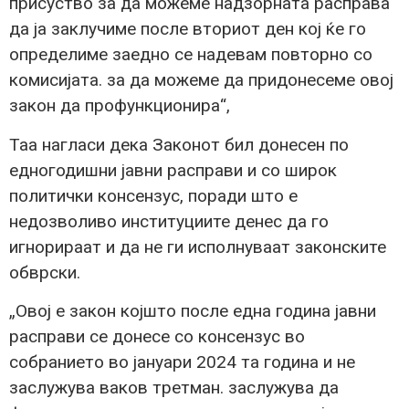
присуство за да можеме надзорната расправа
да ја заклучиме после вториот ден кој ќе го
определиме заедно се надевам повторно со
комисијата. за да можеме да придонесеме овој
закон да профункционира“,
Таа нагласи дека Законот бил донесен по
едногодишни јавни расправи и со широк
политички консензус, поради што е
недозволиво институциите денес да го
игнорираат и да не ги исполнуваат законските
обврски.
„Овој е закон којшто после една година јавни
расправи се донесе со консензус во
собранието во јануари 2024 та година и не
заслужува ваков третман. заслужува да