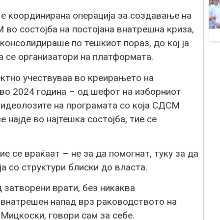
 е координирана операција за создавање на
М во состојба на постојана внатрешна криза,
 консолидираше по тешкиот пораз, до кој ја
а се организатори на платформата.
ректно учествуваа во креирањето на
во 2024 година – од шефот на изборниот
 идеолозите на програмата со која СДСМ
е најде во најтешка состојба, тие се
ие се враќаат – не за да помогнат, туку за да
ја со структури блиски до власта.
 затворени врати, без никаква
е внатрешен напад врз раководството на
 Мицкоски, говори сам за себе.