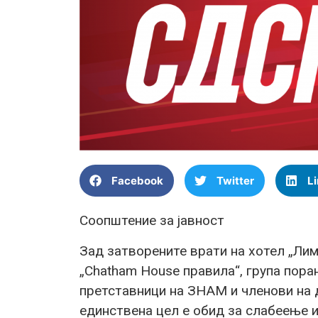
Facebook
Twitter
L
Соопштение за јавност
Зад затворените врати на хотел „Лим
„Chatham House правила“, група пор
претставници на ЗНАМ и членови на д
единствена цел е обид за слабеење 