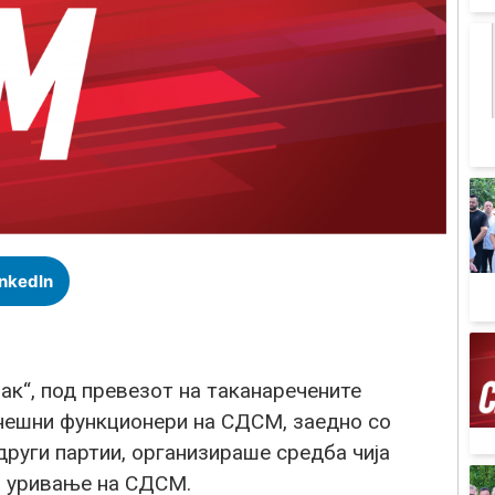
inkedIn
ак“, под превезот на таканаречените
анешни функционери на СДСМ, заедно со
руги партии, организираше средба чија
и уривање на СДСМ.