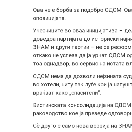
Ова не е борба за подобро СДСМ. Ов
опозицијата.
Учесниците во оваа иницијатива – дел
доведоа партијата до историски најн
ЗНАМ и други партии – не се реформа
откако не успеаа да ја урнат СДСМ о
тоа однадвор, во сервис на истата вл
СДСМ нема да дозволи нејзината суд
во хотели, ниту пак луѓе кои ја напуш
враќаат како „спасители“.
Вистинската консолидација на СДСМ с
раководство кое ја презеде одговор
Сè друго е само нова верзија на ЗНА