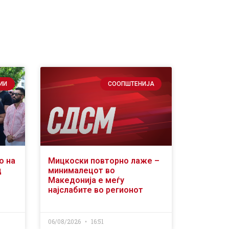
ИИ
СООПШТЕНИЈА
о на
Мицкоски повторно лаже –
д
минималецот во
Македонија е меѓу
најслабите во регионот
06/08/2026
16:51