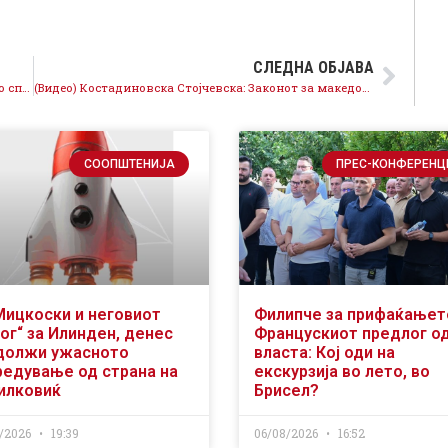
СЛЕДНА ОБЈАВА
Игор Ивановски „Шема“, поради своите шеми, не го споменува Мицкоски
(Видео) Костадиновска Стојчевска: Законот за македонскиот јазик две години не се спроведува, по иницијатива на СДСМ конечно започна надзорна расправа
СООПШТЕНИЈА
ПРЕС-КОНФЕРЕНЦ
Мицкоски и неговиот
Филипче за прифаќањет
ог“ за Илинден, денес
Францускиот предлог о
должи ужасното
власта: Кој оди на
редување од страна на
екскурзија во лето, во
илковиќ
Брисел?
/2026
19:39
06/08/2026
16:52