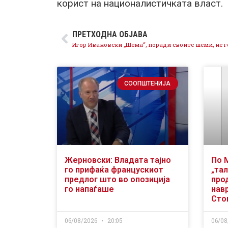
корист на националистичката власт.
ПРЕТХОДНА ОБЈАВА
СООПШТЕНИЈА
Жерновски: Владата тајно
По 
го прифаќа францускиот
„тал
предлог што во опозиција
про
го напаѓаше
нав
Сто
06/08/2026
20:05
06/08