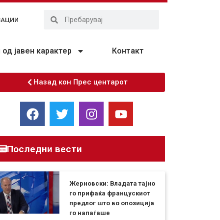
ЗАЦИИ
од јавен карактер
Контакт
Назад кон Прес центарот
Последни вести
Жерновски: Владата тајно
го прифаќа францускиот
предлог што во опозиција
го напаѓаше