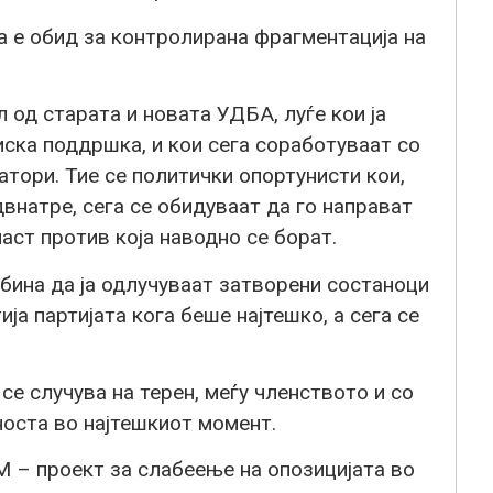
а е обид за контролирана фрагментација на
 од старата и новата УДБА, луѓе кои ја
иска поддршка, и кои сега соработуваат со
тори. Тие се политички опортунисти кои,
двнатре, сега се обидуваат да го направат
аст против која наводно се борат.
бина да ја одлучуваат затворени состаноци
тија партијата кога беше најтешко, а сега се
е случува на терен, меѓу членството и со
носта во најтешкиот момент.
М – проект за слабеење на опозицијата во