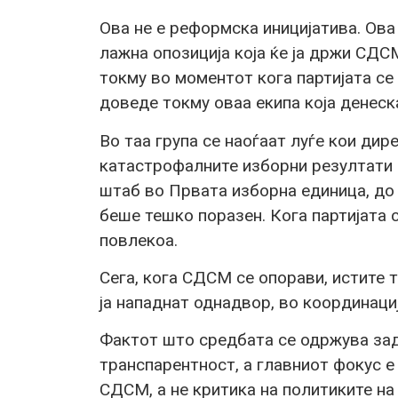
Ова не е реформска иницијатива. Ова
лажна опозиција која ќе ја држи СДС
токму во моментот кога партијата се
доведе токму оваа екипа која денеск
Во таа група се наоѓаат луѓе кои ди
катастрофалните изборни резултати 
штаб во Првата изборна единица, до
беше тешко поразен. Кога партијата с
повлекоа.
Сега, кога СДСМ се опорави, истите т
ја нападнат однадвор, во координаци
Фактот што средбата се одржува зад
транспарентност, а главниот фокус 
СДСМ, а не критика на политиките на