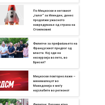
По Мицкоски и неговиот
„талог“ за Илинден, денес
продолжи ужасното
навредување од страна на
Стоилковиќ
Филипче за прифаќањето на
Францускиот предлог од
власта: Кој оди на
екскурзија во лето, во
Брисел?
Мицкоски повторно лаже –
минималецот во
Македонија е меѓу
најслабите во регионот
Филипче: Бараме итна