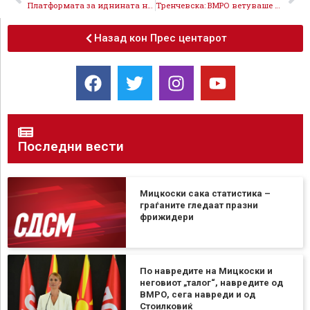
Платформата за иднината на Мицкоски се распадна, уште не почната
Тренчевска: ВМРО ветуваше подобар живот, денес граѓаните живеат со бедни плати и во сиромаштија
Назад кон Прес центарот
Последни вести
Мицкоски сака статистика –
граѓаните гледаат празни
фрижидери
По навредите на Мицкоски и
неговиот „талог“, навредите од
ВМРО, сега навреди и од
Стоилковиќ