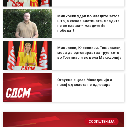
Мицкоски удри по младите затоа
што ја кажаа вистината, младите
не се плашат- младите ќе
победат!
Мицкоски, Клековски, Тошковски,
мора да одговараат за труењето
во Гостивар и во цела Македонија
Отруена е цела Македонија а
никој од власта не одговара
СООПШТЕНИЈА