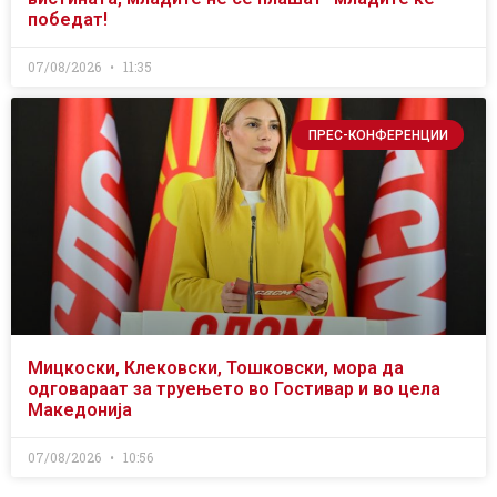
победат!
07/08/2026
11:35
ПРЕС-КОНФЕРЕНЦИИ
Мицкоски, Клековски, Тошковски, мора да
одговараат за труењето во Гостивар и во цела
Македонија
07/08/2026
10:56