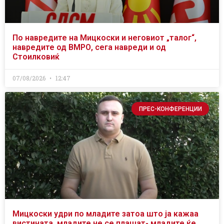
По навредите на Мицкоски и неговиот „талог“,
навредите од ВМРО, сега навреди и од
Стоилковиќ
07/08/2026
12:47
ПРЕС-КОНФЕРЕНЦИИ
Мицкоски удри по младите затоа што ја кажаа
вистината, младите не се плашат- младите ќе