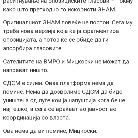
раситнување на опозициските гласови – токму
како што претходно го искористи ЗНАМ.
Оригиналниот ЗНАМ повеќе не постои. Сега му
треба нова верзија која ќе ја фрагментира
опозицијата, а потоа ќе се обиде да ги
апсорбира гласовите.
Сателитите на ВМРО и Мицкоски не можат да
направат ништо.
СДСМ е силен. Оваа платформа нема да
помине. Нема да дозволиме СДСМ да биде
уништена од луѓе кои ја напуштија кога беше
најтешко, а сега се враќаат во јавност во
координација со власта.
Ова нема да ви помине, Мицкоски.