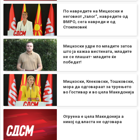
По навредите на Мицкоски и
неговиот „талог“, навредите од
ВМРО, сега навреди и од
Стоилковиќ
Мицкоски удри по младите затоа
што ја кажаа вистината, младите
не се плашат- младите ќе
победат!
Мицкоски, Клековски, Тошковски,
мора да одговараат за труењето
во Гостивар и во цела Македонија
Отруена е цела Македонија а
никој од власта не одговара