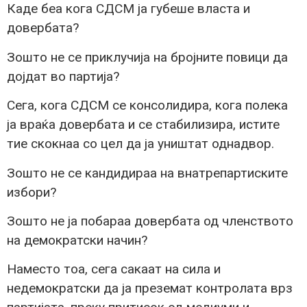
Каде беа кога СДСМ ја губеше власта и
довербата?
Зошто не се приклучија на бројните повици да
дојдат во партија?
Сега, кога СДСМ се консолидира, кога полека
ја враќа довербата и се стабилизира, истите
тие скокнаа со цел да ја уништат однадвор.
Зошто не се кандидираа на внатрепартиските
избори?
Зошто не ја побараа довербата од членството
на демократски начин?
Наместо тоа, сега сакаат на сила и
недемократски да ја преземат контролата врз