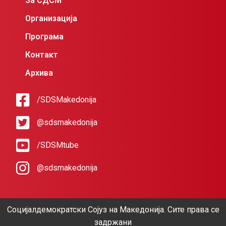
За СДСМ
Организација
Програма
Контакт
Архива
/SDSMakedonija
@sdsmakedonija
/SDSMtube
@sdsmakedonija
Социјалдемократски Сојуз на Македонија. Сите права се
задржани