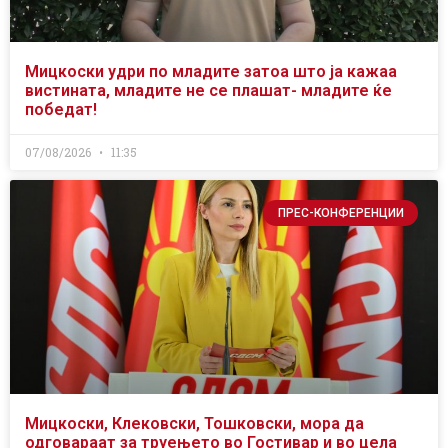
Мицкоски удри по младите затоа што ја кажаа
вистината, младите не се плашат- младите ќе
победат!
07/08/2026
11:35
ПРЕС-КОНФЕРЕНЦИИ
Мицкоски, Клековски, Тошковски, мора да
одговараат за труењето во Гостивар и во цела