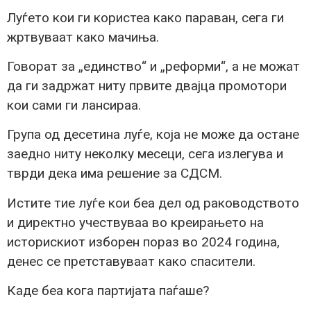
Луѓето кои ги користеа како параван, сега ги
жртвуваат како мачиња.
Говорат за „единство“ и „реформи“, а не можат
да ги задржат ниту првите двајца промотори
кои сами ги лансираа.
Група од десетина луѓе, која не може да остане
заедно ниту неколку месеци, сега излегува и
тврди дека има решение за СДСМ.
Истите тие луѓе кои беа дел од раководството
и директно учествуваа во креирањето на
историскиот изборен пораз во 2024 година,
денес се претставуваат како спасители.
Каде беа кога партијата паѓаше?