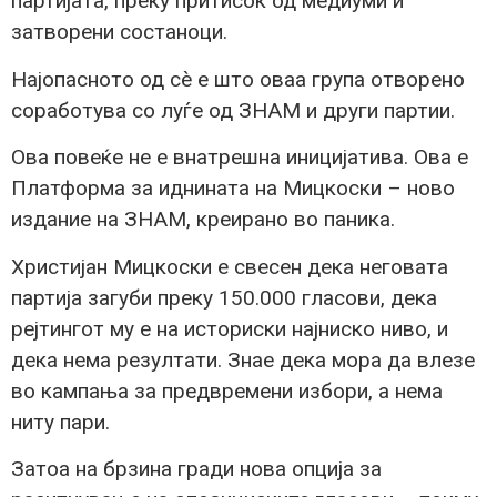
партијата, преку притисок од медиуми и
затворени состаноци.
Најопасното од сè е што оваа група отворено
соработува со луѓе од ЗНАМ и други партии.
Ова повеќе не е внатрешна иницијатива. Ова е
Платформа за иднината на Мицкоски – ново
издание на ЗНАМ, креирано во паника.
Христијан Мицкоски е свесен дека неговата
партија загуби преку 150.000 гласови, дека
рејтингот му е на историски најниско ниво, и
дека нема резултати. Знае дека мора да влезе
во кампања за предвремени избори, а нема
ниту пари.
Затоа на брзина гради нова опција за