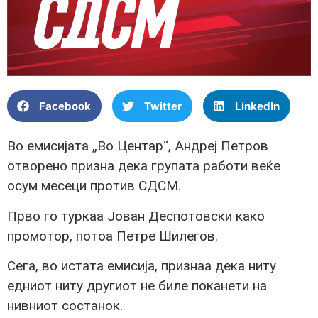
Facebook
Twitter
LinkedIn
Во емисијата „Во Центар“, Андреј Петров
отворено призна дека групата работи веќе
осум месеци против СДСМ.
Прво го туркаа Јован Деспотовски како
промотор, потоа Петре Шилегов.
Сега, во истата емисија, признаа дека ниту
едниот ниту другиот не биле поканети на
нивниот состанок.