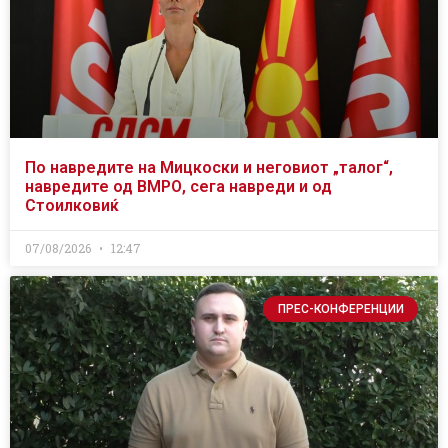
По навредите на Мицкоски и неговиот „талог“,
навредите од ВМРО, сега навреди и од
Стоилковиќ
07/08/2026
12:47
ПРЕС-КОНФЕРЕНЦИИ