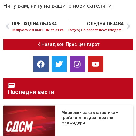
Ниту вам, ниту на вашите нови сателити.
ПРЕТХОДНА ОБЈАВА
СЛЕДНА ОБЈАВА
Мицкоски и ВМРО не се откажуваат од намерата за манипулација со 200 илјади гласови од дијаспората
Видео) Со ребалансот Владата на ВМРО крати пари од младите, а не од криминалните тендери
Назад кон Прес центарот
Последни вести
Мицкоски сака статистика –
граѓаните гледаат празни
фрижидери