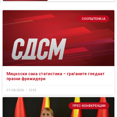
СООПШТЕНИЈА
Мицкоски сака статистика – граѓаните гледаат
празни фрижидери
07/08/2026
15:55
ПРЕС-КОНФЕРЕНЦИИ