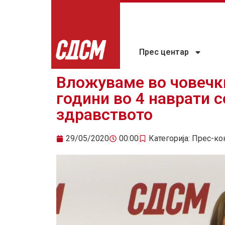
Прес центар
Вложуваме во човечки
години во 4 наврати 
здравството
29/05/2020
00:00
Категорија:
Прес-ко