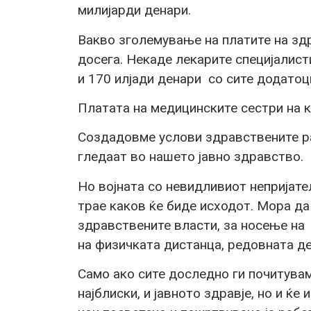
милијарди денари.
Вакво зголемување на платите на зд
досега. Некаде лекарите специјалист
и 170 илјади денари со сите додатоц
Платата на медицинските сестри на к
Создадовме услови здравствените ра
гледаат во нашето јавно здравство.
Но војната со невидливиот непријате
трае каков ќе биде исходот. Мора да
здравствените власти, за носење на
на физичката дистанца, редовната де
Само ако сите доследно ги почитувам
најблиски, и јавното здравје, но и ќ