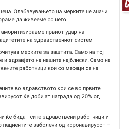
шена. Олабавувањето на мерките не значи
мораме да живееме со него.
о аморитизиравме првиот удар на
пацитетите на здравствениот систем.
почитува мерките за заштита. Само на тој
е и здравјето на нашите најблиски. Само на
твените работници кои со месеци се на
ените во здравството кои се во првите
авирусот ќе добијат награда од 20% од
ни ќе бидат сите здравствени работници и
о пациентите заболени од коронавирусот –