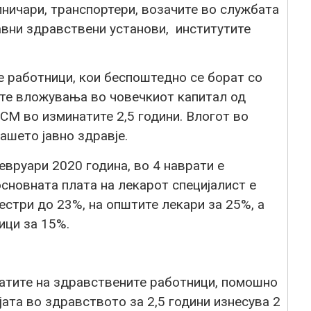
лничари, транспортери, возачите во службата
авни здравствени установи, институтите
е работници, кои беспоштедно се борат со
те вложувања во човечкиот капитал од
СМ во изминатите 2,5 години. Влогот во
ашето јавно здравје.
вруари 2020 година, во 4 наврати е
сновната плата на лекарот специјалист е
естри до 23%, на општите лекари за 25%, а
ици за 15%.
латите на здравствените работници, помошно
ата во здравството за 2,5 години изнесува 2