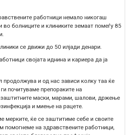
равствените работници немало никогаш
и во болниците и клиниките земаат помеѓу 85
и.
линики се движи до 50 илјади денари.
ботници својата иднина и кариера да ја
л продолжува и од нас зависи колку таа ќе
 ги почитуваме препораките на
 заштитните маски, марами, шалови, држење
зинфекција и миење на рацете.
е мерките, ќе се заштитиме себе и своите
е им помогнеме на здравствените работници,