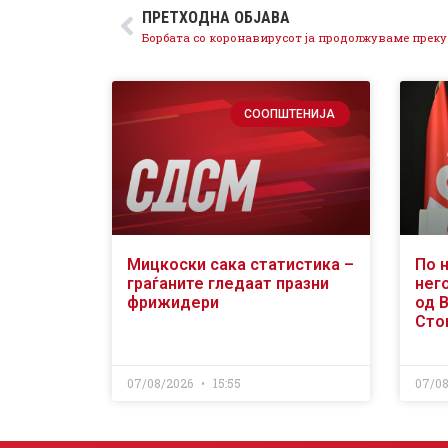
ПРЕТХОДНА ОБЈАВА
СООПШТЕНИЈА
Мицкоски сака статистика –
По 
граѓаните гледаат празни
него
фрижидери
од 
Сто
07/08/2026
15:55
07/0