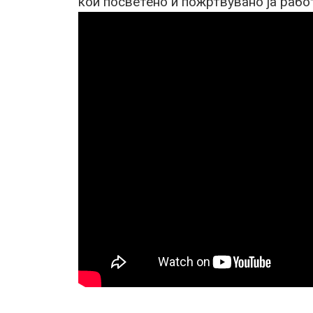
кои посветено и пожртвувано ја рабо