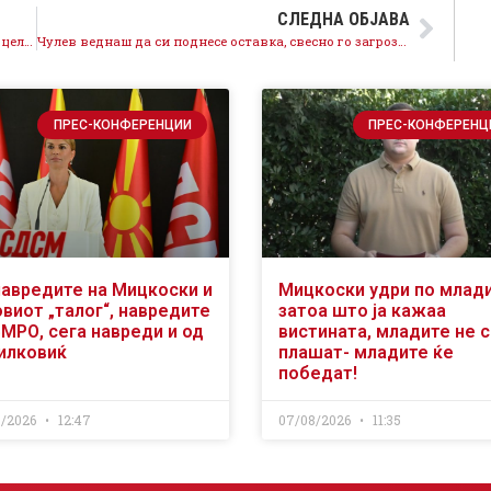
СЛЕДНА ОБЈАВА
Борбата со коронавирусот ја продолжуваме преку целосно почитување на мерките за заштита на здравјето
Чулев веднаш да си поднесе оставка, свесно го загрозува здравјето на граѓаните и поттикнува незаконско постапување
ПРЕС-КОНФЕРЕНЦИИ
ПРЕС-КОНФЕРЕНЦ
навредите на Мицкоски и
Мицкоски удри по млад
виот „талог“, навредите
затоа што ја кажаа
ВМРО, сега навреди и од
вистината, младите не 
илковиќ
плашат- младите ќе
победат!
8/2026
12:47
07/08/2026
11:35