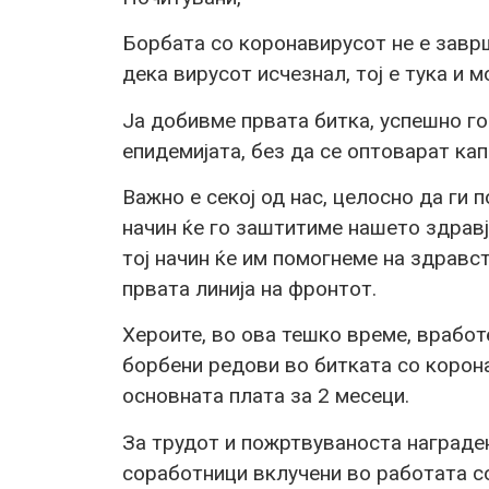
Борбата со коронавирусот не е завр
дека вирусот исчезнал, тој е тука и 
Ја добивме првата битка, успешно г
епидемијата, без да се оптоварат ка
Важно е секој од нас, целосно да ги 
начин ќе го заштитиме нашето здравј
тој начин ќе им помогнеме на здравс
првата линија на фронтот.
Хероите, во ова тешко време, вработ
борбени редови во битката со корон
основната плата за 2 месеци.
За трудот и пожртвуваноста награде
соработници вклучени во работата с