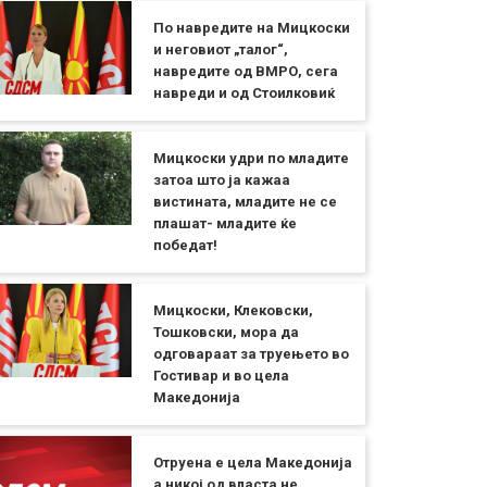
По навредите на Мицкоски
и неговиот „талог“,
навредите од ВМРО, сега
навреди и од Стоилковиќ
Мицкоски удри по младите
затоа што ја кажаа
вистината, младите не се
плашат- младите ќе
победат!
Мицкоски, Клековски,
Тошковски, мора да
одговараат за труењето во
Гостивар и во цела
Македонија
Отруена е цела Македонија
а никој од власта не