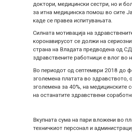
доктори, медицински сестри, но и бо
за итна медицинска помош во сите Ј
каде се правеа испитувањата.
Силната мотивација на здравственит
коронавирусот се должи на сериозни
страна на Владата предводена од СД
здравствените работници е влог во н
Во периодот од септември 2018 до фе
зголемена платата во здравството, о
зголемена за 40%, на медицинските с
на останатите здравствени соработн
Вкупната сума на пари вложени во п
техничкиот персонал и администрациј