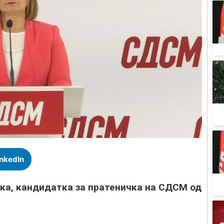
inkedIn
ка, кандидатка за пратеничка на СДСМ од