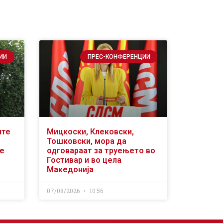
ИИ
ПРЕС-КОНФЕРЕНЦИИ
ите
Мицкоски, Клековски,
Тошковски, мора да
се
одговараат за труењето во
Гостивар и во цела
Македонија
07/08/2026
10:56