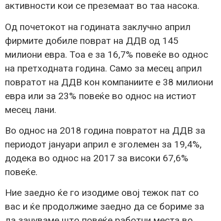
активности кои се преземаат во таа насока.
Од почетокот на годината заклучно април
фирмите добиле поврат на ДДВ од 145
милиони евра. Тоа е за 16,7% повеќе во однос
на претходната година. Само за месец април
повратот на ДДВ кон компаниите е 38 милиони
евра или за 23% повеќе во однос на истиот
месец лани.
Во однос на 2018 година повратот на ДДВ за
периодот јануари април е зголемен за 19,4%,
додека во однос на 2017 за високи 67,6%
повеќе.
Ние заедно ќе го изодиме овој тежок пат со
вас и ќе продолжиме заедно да се бориме за
да зачуваме што повеќе работни места во