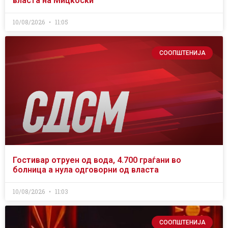
власта на Мицкоски
10/08/2026
11:05
СООПШТЕНИЈА
Гостивар отруен од вода, 4.700 граѓани во
болница а нула одговорни од власта
10/08/2026
11:03
СООПШТЕНИЈА