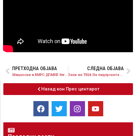
ПРЕТХОДНА ОБЈАВА
СЛЕДНА ОБЈАВА
Мицкоски и ВМРО ДПМНЕ бегаат од избори, им пропаднаа сите срамни обиди државата да не успее
Заев на ТВ24: На лидерската средба ќе побараме избори во најбрзиот можен рок, ако тоа го дозволи состојбата со коронавирусот
Назад кон Прес центарот