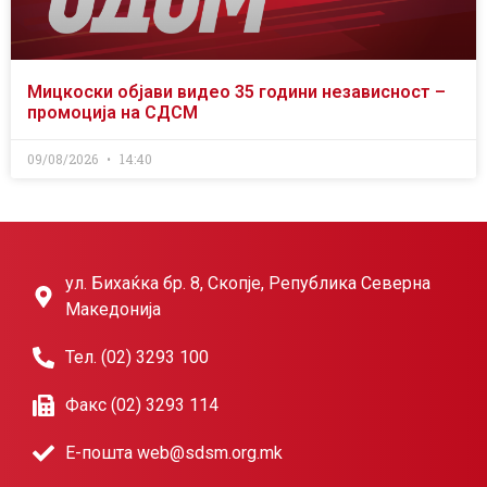
Мицкоски објави видео 35 години независност –
промоција на СДСМ
09/08/2026
14:40
ул. Бихаќка бр. 8, Скопје, Република Северна
Македонија
Тел. (02) 3293 100
Факс (02) 3293 114
Е-пошта web@sdsm.org.mk