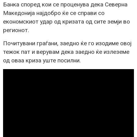
Банка според кои се проценува дека Северна
Македонија најдобро ќе се справи со
економскиот удар од кризата од сите земји во
регионот.
Почитувани граѓани, заедно ќе го изодиме овој
тежок пат и верувам дека заедно ќе излеземе
од оваа криза уште посилни.