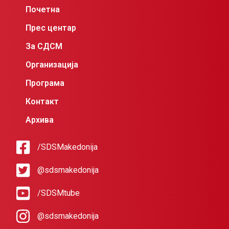
Почетна
Прес центар
За СДСМ
Организација
Програма
Контакт
Архива
/SDSMakedonija
@sdsmakedonija
/SDSMtube
@sdsmakedonija