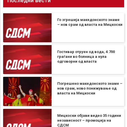
Последни вести
Го згрешија македонското знаме
– нов срам од власта на Мицкоски
Гостивар отруен од вода, 4.700
граѓани во болница а нула
одговорни од власта
Погрешено македонското знаме –
нов срам, ново понижување од
власта на Мицкоски
Мицкоски објави видео 35 години
независност – промоција на
СДСМ