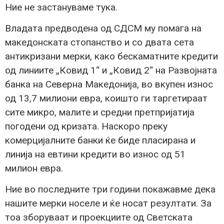
Ние не застануваме тука.
Владата предводена од СДСМ му помага на
македонската стопанство и со двата сета
антикризани мерки, како бескаматните кредити
од линиите „Ковид 1“ и „Ковид 2“ на Развојната
банка на Северна Македонија, во вкупен износ
од 13,7 милиони евра, коишто ги таргетираат
сите микро, малите и средни претпријатија
погодени од кризата. Наскоро преку
комерцијалните банки ќе биде пласирана и
линија на евтини кредити во износ од 51
милион евра.
Ние во последните три години покажавме дека
нашите мерки носеле и ќе носат резултати. За
тоа зборуваат и проекциите од Светската