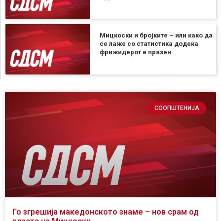
Мицкоски и бројките – или како да
се лаже со статистика додека
фрижидерот е празен
СООПШТЕНИЈА
Го згрешија македонското знаме – нов срам од