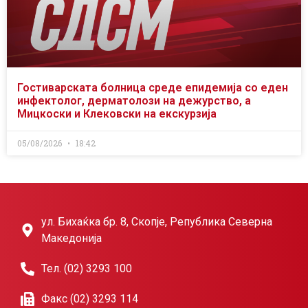
Гостиварската болница среде епидемија со еден
инфектолог, дерматолози на дежурство, а
Мицкоски и Клековски на екскурзија
05/08/2026
18:42
ул. Бихаќка бр. 8, Скопје, Република Северна
Македонија
Тел. (02) 3293 100
Факс (02) 3293 114