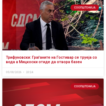
СООПШТЕНИЈА
Трифуновски: Граѓаните на Гостивар се труеја со
вода а Мицкоски отиде да отвора базен
05/08/2026
20:24
СООПШТЕНИЈА