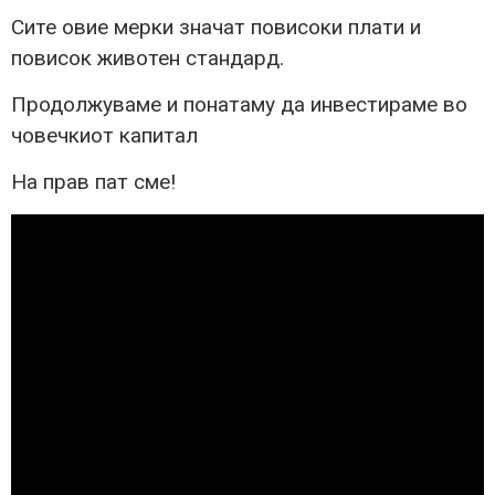
Сите овие мерки значат повисоки плати и
повисок животен стандард.
Продолжуваме и понатаму да инвестираме во
човечкиот капитал
На прав пат сме!