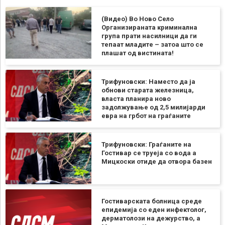
(Видео) Во Ново Село
Организираната криминална
група прати насилници да ги
тепаат младите – затоа што се
плашат од вистината!
Трифуновски: Наместо да ја
обнови старата железница,
власта планира ново
задолжување од 2,5 милијарди
евра на грбот на граѓаните
Трифуновски: Граѓаните на
Гостивар се труеја со вода а
Мицкоски отиде да отвора базен
Гостиварската болница среде
епидемија со еден инфектолог,
дерматолози на дежурство, а