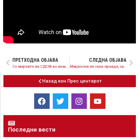
ПРЕТХОДНА ОБЈАВА
СЛЕДНА ОБЈАВА
Со мерките на СДСМ во изминатите 2,5 години растеа платите во сите сектори и ќе продолжат да растат
Мицкоски не сака правда, сака само да се уништат предметите кои се водат против функционери на ВМРО-ДПМНЕ
Назад кон Прес центарот
Последни вести