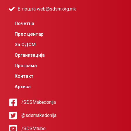
Е-пошта web@sdsm.org.mk
Почетна
Прес центар
За СДСМ
Организација
Програма
Контакт
Архива
/SDSMakedonija
@sdsmakedonija
/SDSMtube