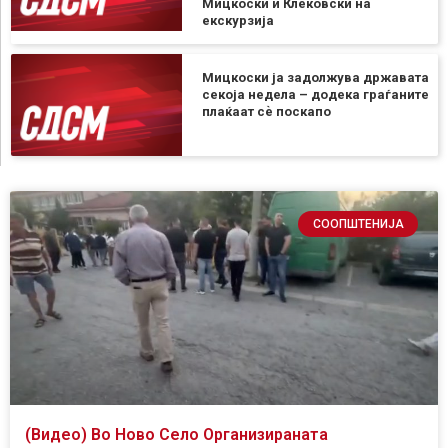
Мицкоски и Клековски на
екскурзија
Мицкоски ја задолжува државата
секоја недела – додека граѓаните
плаќаат сѐ поскапо
СООПШТЕНИЈА
(Видео) Во Ново Село Организираната