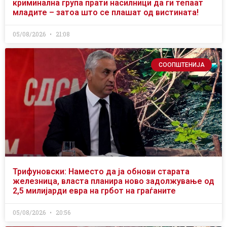
криминална група прати насилници да ги тепаат
младите – затоа што се плашат од вистината!
05/08/2026
21:08
СООПШТЕНИЈА
Трифуновски: Наместо да ја обнови старата
железница, власта планира ново задолжување од
2,5 милијарди евра на грбот на граѓаните
05/08/2026
20:56