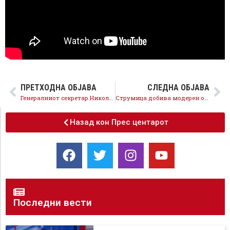
ПРЕТХОДНА ОБЈАВА
СЛЕДНА ОБЈАВА
Генералниот секретар Николовски: Целосно се исплаќаат долговите на Повардарие и винариите на над 2600 лозари
Струмица добива модерен откупно-дистрибутивен центар за земјоделски производи во вредност од 6.2 милиони евра
Назад кон Прес центарот
Последни вести