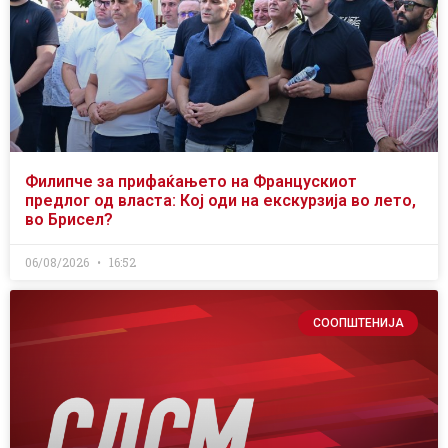
Филипче за прифаќањето на Францускиот
предлог од власта: Кој оди на екскурзија во лето,
во Брисел?
06/08/2026
16:52
СООПШТЕНИЈА