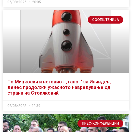
06/08/2026
20:05
СООПШТЕНИЈА
По Мицкоски и неговиот „талог“ за Илинден,
денес продолжи ужасното навредување од
страна на Стоилковиќ
06/08/2026
19:39
ПРЕС-КОНФЕРЕНЦИИ