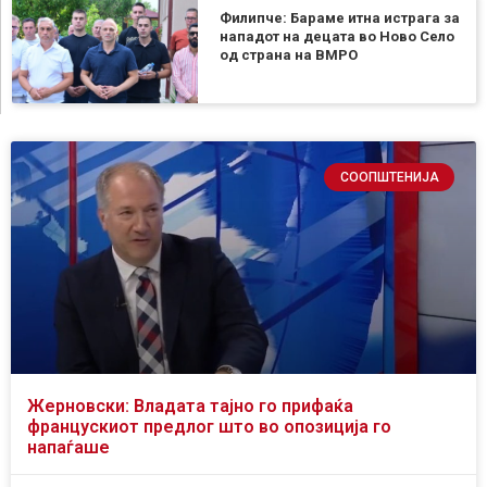
Филипче: Бараме итна истрага за
нападот на децата во Ново Село
од страна на ВМРО
СООПШТЕНИЈА
Жерновски: Владата тајно го прифаќа
францускиот предлог што во опозиција го
напаѓаше