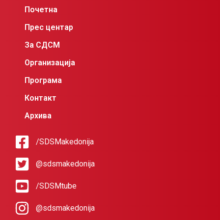
Почетна
Прес центар
За СДСМ
Организација
Програма
Контакт
Архива
/SDSMakedonija
@sdsmakedonija
/SDSMtube
@sdsmakedonija