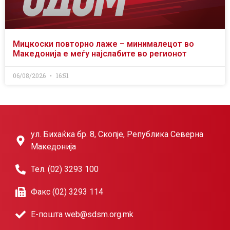
Мицкоски повторно лаже – минималецот во
Македонија е меѓу најслабите во регионот
06/08/2026
16:51
ул. Бихаќка бр. 8, Скопје, Република Северна
Македонија
Тел. (02) 3293 100
Факс (02) 3293 114
Е-пошта web@sdsm.org.mk