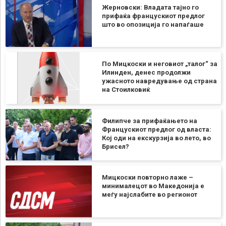
Жерновски: Владата тајно го
прифаќа францускиот предлог
што во опозиција го напаѓаше
По Мицкоски и неговиот „талог“ за
Илинден, денес продолжи
ужасното навредување од страна
на Стоилковиќ
Филипче за прифаќањето на
Францускиот предлог од власта:
Кој оди на екскурзија во лето, во
Брисел?
Мицкоски повторно лаже –
минималецот во Македонија е
меѓу најслабите во регионот