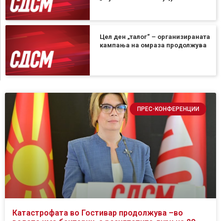
Цел ден „талог“ – организираната
кампања на омраза продолжува
ПРЕС-КОНФЕРЕНЦИИ
Катастрофата во Гостивар продолжува –во