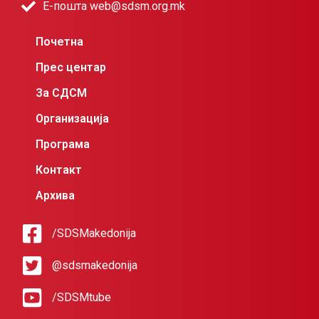
Е-пошта web@sdsm.org.mk
Почетна
Прес центар
За СДСМ
Организација
Програма
Контакт
Архива
/SDSMakedonija
@sdsmakedonija
/SDSMtube