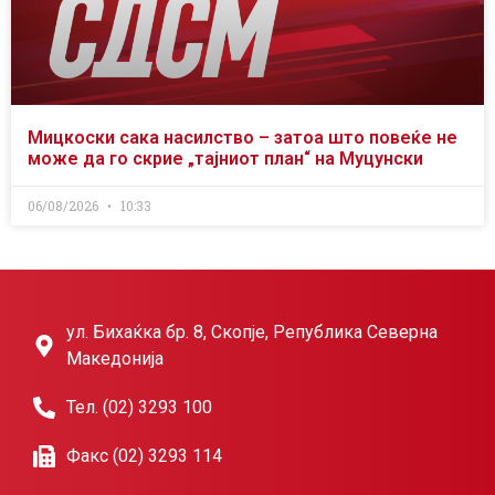
Мицкоски сака насилство – затоа што повеќе не
може да го скрие „тајниот план“ на Муцунски
06/08/2026
10:33
ул. Бихаќка бр. 8, Скопје, Република Северна
Македонија
Тел. (02) 3293 100
Факс (02) 3293 114