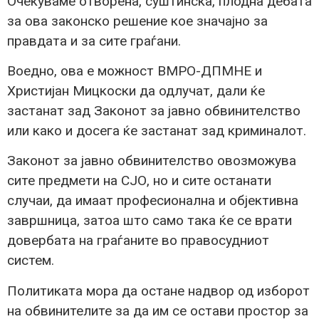
Очекуваме отворена, суштинска, плодна дебата
за ова законско решение кое значајно за
правдата и за сите граѓани.
Воедно, ова е можност ВМРО-ДПМНЕ и
Христијан Мицкоски да одлучат, дали ќе
застанат зад Законот за јавно обвинителство
или како и досега ќе застанат зад криминалот.
Законот за јавно обвинителство овозможува
сите предмети на СЈО, но и сите останати
случаи, да имаат професионална и објективна
завршница, затоа што само така ќе се врати
довербата на граѓаните во правосудниот
систем.
Политиката мора да остане надвор од изборот
на обвинителите за да им се остави простор за