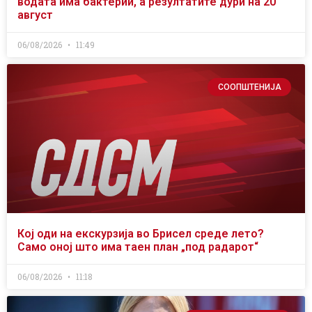
водата има бактерии, а резултатите дури на 20
август
06/08/2026
11:49
СООПШТЕНИЈА
Кој оди на екскурзија во Брисел среде лето?
Само оној што има таен план „под радарот“
06/08/2026
11:18