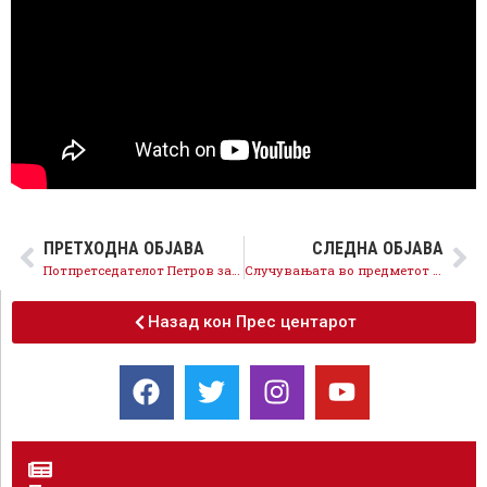
ПРЕТХОДНА ОБЈАВА
СЛЕДНА ОБЈАВА
Потпретседателот Петров за Меѓународниот ден на сеќавање на Холокаустот: Да не заборивме каде може да нè одведат омразата и предрасудите
Случувањата во предметот Рекет ја потврдуваат потребата од носење на Законот за ЈО
Назад кон Прес центарот