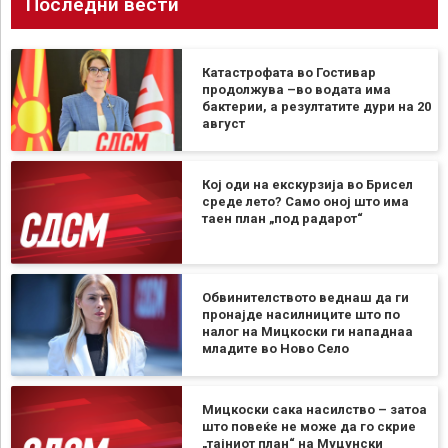
Последни вести
Катастрофата во Гостивар
продолжува –во водата има
бактерии, а резултатите дури на 20
август
Кој оди на екскурзија во Брисел
среде лето? Само оној што има
таен план „под радарот“
Обвинителството веднаш да ги
пронајде насилниците што по
налог на Мицкоски ги нападнаа
младите во Ново Село
Мицкоски сака насилство – затоа
што повеќе не може да го скрие
„тајниот план“ на Муцунски