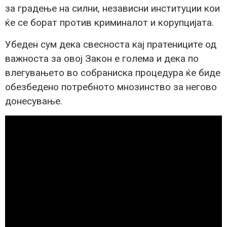
за градење на силни, независни институции кои
ќе се борат против криминалот и корупцијата.
Убеден сум дека свесноста кај пратениците од
важноста за овој Закон е голема и дека по
влегувањето во собраниска процедура ќе биде
обезбедено потребното мнозинство за негово
донесување.