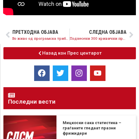
ПРЕТХОДНА ОБЈАВА
СЛЕДНА ОБЈАВА
Во живо од програмска трибина на СДСМ „Агенда – Култура 20-24“
Поднесени 300 кривични пријави против кадри на ВМРО-ДПМНЕ на локално ниво, предметите мора да добијат правен епилог
Назад кон Прес центарот
Последни вести
Мицкоски сака статистика –
граѓаните гледаат празни
фрижидери