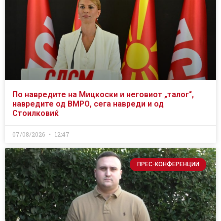
По навредите на Мицкоски и неговиот „талог“,
навредите од ВМРО, сега навреди и од
Стоилковиќ
07/08/2026
12:47
ПРЕС-КОНФЕРЕНЦИИ