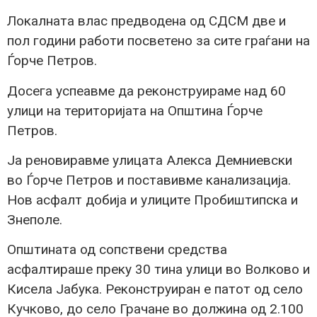
Локалната влас предводена од СДСМ две и
пол години работи посветено за сите граѓани на
Ѓорче Петров.
Досега успеавме да реконструираме над 60
улици на територијата на Општина Ѓорче
Петров.
Ја реновиравме улицата Алекса Демниевски
во Ѓорче Петров и поставивме канализација.
Нов асфалт добија и улиците Пробиштипска и
Знеполе.
Општината од сопствени средства
асфалтираше преку 30 тина улици во Волково и
Кисела Јабука. Реконструиран е патот од село
Кучково, до село Грачане во должина од 2.100