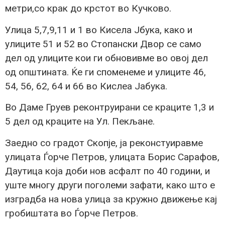
метри,со крак до крстот во Кучково.
Улица 5,7,9,11 и 1 во Кисела Јбука, како и
улиците 51 и 52 во Стопански Двор се само
дел од улиците кои ги обновивме во овој дел
од општината. Ќе ги споменеме и улиците 46,
54, 56, 62, 64 и 66 во Кислеа Јабука.
Во Даме Груев реконтруирани се краците 1,3 и
5 дел од краците на Ул. Пекљане.
Заедно со градот Скопје, ја реконстуиравме
улицата Ѓорче Петров, улицата Борис Сарафов,
Даутица која доби нов асфалт по 40 години, и
уште многу други поголеми зафати, како што е
изградба на нова улица за кружно движење кај
гробиштата во Ѓорче Петров.