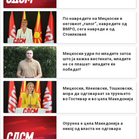
По навредите на Мицкоски и
неговиот „талог“, навредите од
ВМРО, сега навреди и од
Стоилковиќ
Мицкоски удри по младите затоа
што ја кажаа вистината, младите
не се плашат- младите ќе
победат!
Мицкоски, Клековски, Тошковски,
мора да одговараат за труењето
во Гостивар и во цела Македонија
Отруена е цела Македонија а
никој од власта не одговара