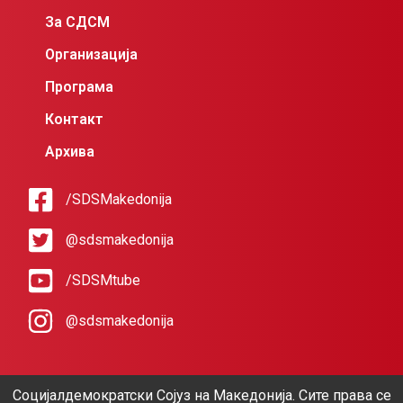
За СДСМ
Организација
Програма
Контакт
Архива
/SDSMakedonija
@sdsmakedonija
/SDSMtube
@sdsmakedonija
Социјалдемократски Сојуз на Македонија. Сите права се