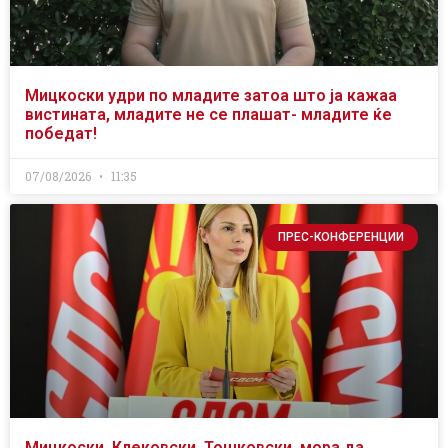
Мицкоски удри по младите затоа што ја кажаа
вистината, младите не се плашат- младите ќе
победат!
07/08/2026
11:35
ПРЕС-КОНФЕРЕНЦИИ
Мицкоски, Клековски, Тошковски, мора да