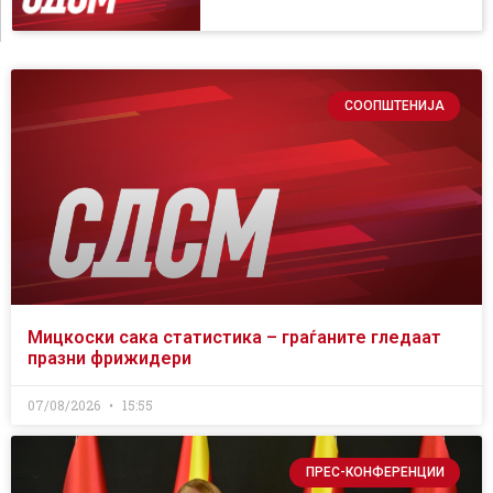
СООПШТЕНИЈА
Мицкоски сака статистика – граѓаните гледаат
празни фрижидери
07/08/2026
15:55
ПРЕС-КОНФЕРЕНЦИИ