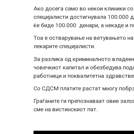
Ако досега само во некои клиники со
специјалисти достигнувала 100.000 д
ќе биде 100.000 денари, а некаде и п
Тоа е остварување на ветувањето на
лекарите специјалисти.
За разлика од криминалното владе
човечкиот капитал и обезбедува под
работници и поквалитетна здравств
Со СДСМ платите растат многу побрзо
Граѓаните ги препознаваат овие зало
сме на вистинскиот пат.