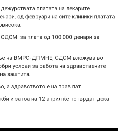
 дежурствата платата на лекарите
енари, од февруари на сите клиники платата
овисока.
 СДСМ за плата од 100.000 денари за
ење на ВМРО-ДПМНЕ, СДСМ вложува во
обри услови за работа на здравствените
ена заштита.
, а здравството е на прав пат.
жби и затоа на 12 април ќе потврдат дека