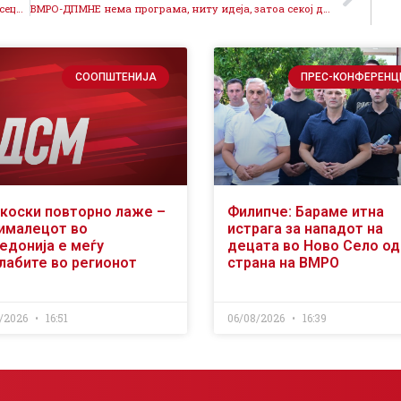
Близу 6,9 милиони евра кај граѓаните само за 6 месеци преку мерката Мој ДДВ, концептот Парите кај граѓаните дава резултат
ВМРО-ДПМНЕ нема програма, ниту идеја, затоа секој ден шири невистини од белиот дворец
СООПШТЕНИЈА
ПРЕС-КОНФЕРЕНЦ
коски повторно лаже –
Филипче: Бараме итна
ималецот во
истрага за нападот на
едонија е меѓу
децата во Ново Село од
слабите во регионот
страна на ВМРО
/2026
16:51
06/08/2026
16:39