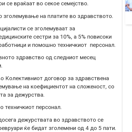
и се враќаат во секое семејство.
о зголемување на платите во здравството.
цијалисти се зголемуваат за
едицинските сестри за 10%, а 5% повисоки
работници и помошно техничкиот персонал.
авното здравство од следниот месец
.
во Колективниот договор за здравствена
лемување на коефициентот на сложеност, со
та за дежурства.
о техничкиот персонал.
 досега дежурствата во здравството се
 февруари ќе бидат зголемени од 4 до 5 пати.