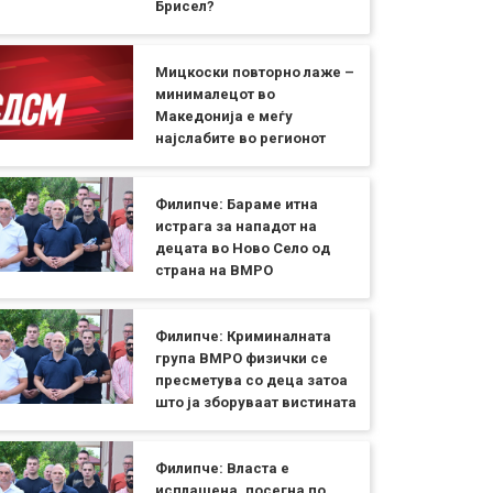
Брисел?
Мицкоски повторно лаже –
минималецот во
Македонија е меѓу
најслабите во регионот
Филипче: Бараме итна
истрага за нападот на
децата во Ново Село од
страна на ВМРО
Филипче: Криминалната
група ВМРО физички се
пресметува со деца затоа
што ја зборуваат вистината
Филипче: Власта е
исплашена, посегна по