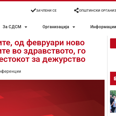
ЗАЧЛЕНИ СЕ
ОПШТИНСКИ ОРГАНИ
За СДСМ
Организација
Информации 
те, од февруари ново
те во здравството, го
естокот за дежурство
нференции