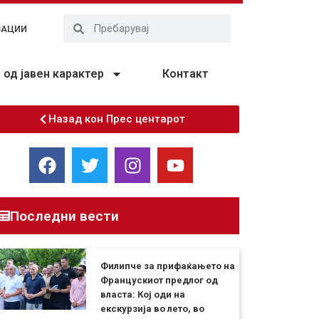
ЗАЦИИ
од јавен карактер
Контакт
Назад кон Прес центарот
Последни вести
Филипче за прифаќањето на
Францускиот предлог од
власта: Кој оди на
екскурзија во лето, во