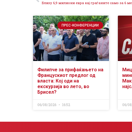
ПРЕС-КОНФЕРЕНЦИИ
Филипче за прифаќањето на
Миц
Францускиот предлог од
мин
власта: Кој оди на
Мак
екскурзија во лето, во
нај
Брисел?
06/08/2026
16:52
06/08