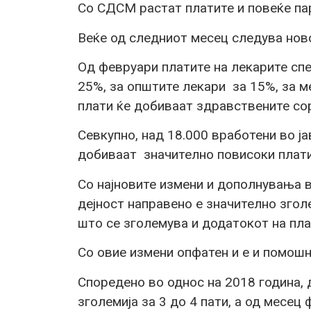
Со СДСМ растат платите и повеќе пар
Веќе од следниот месец следува нов
Од февруари платите на лекарите спе
25%, за општите лекари за 15%, за м
плати ќе добиваат здравствените со
Севкупно, над 18.000 вработени во ј
добиваат значително повисоки плати
Со најновите измени и дополнувања 
дејност направено е значително зго
што се зголемува и додатокот на пла
Со овие измени опфатен и е и помошн
Споредено во однос на 2018 година,
зголемија за 3 до 4 пати, а од месец