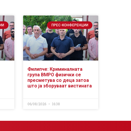
ИИ
ПРЕС-КОНФЕРЕНЦИИ
Филипче: Криминалната
група ВМРО физички се
пресметува со деца затоа
што ја зборуваат вистината
06/08/2026
16:38