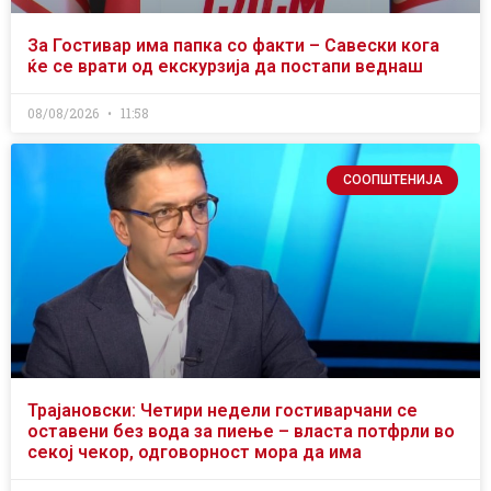
За Гостивар има папка со факти – Савески кога
ќе се врати од екскурзија да постапи веднаш
08/08/2026
11:58
СООПШТЕНИЈА
Трајановски: Четири недели гостиварчани се
оставени без вода за пиење – власта потфрли во
секој чекор, одговорност мора да има