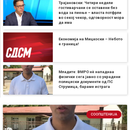
Трајановски: Четири недели
гостиварчани се оставени без
вода за пиење – власта потфрли
во секој чекор, одговорност мора
да има
Економија на Мицкоски – Небото
е граница!
Младите: ВМРО нè нападнаа
физички сега јавно со украдени
полициски документи од ПС
Струмица, бараме истрага
СООПШТЕНИЈА