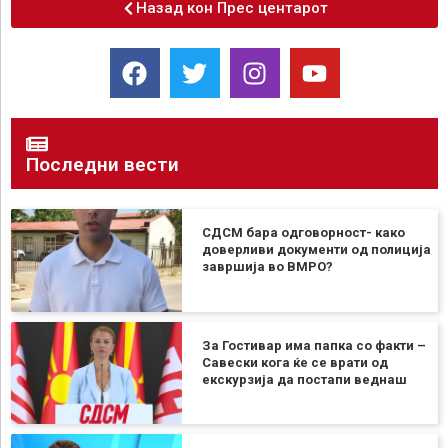
Назад кон Прес центарот
Последни вести
СДСМ бара одговорност- како
доверливи документи од полиција
завршија во ВМРО?
За Гостивар има папка со факти –
Савески кога ќе се врати од
екскурзија да постапи веднаш