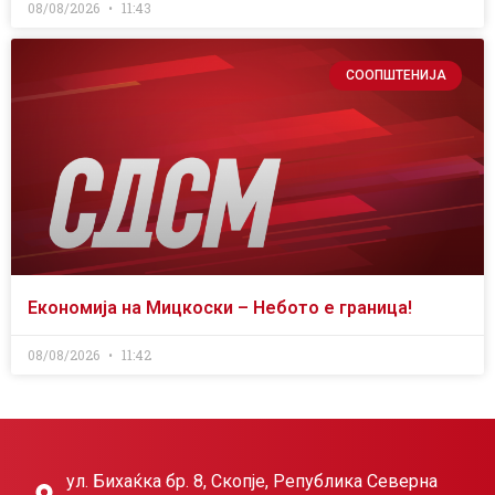
08/08/2026
11:43
СООПШТЕНИЈА
Економија на Мицкоски – Небото е граница!
08/08/2026
11:42
ул. Бихаќка бр. 8, Скопје, Република Северна