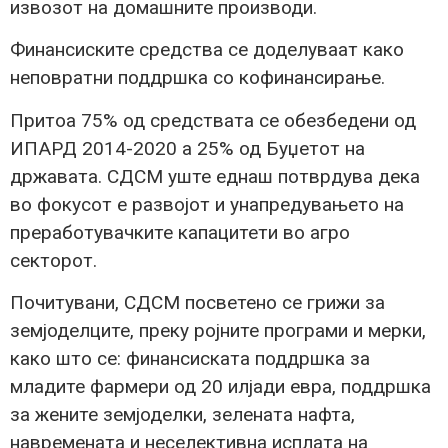
извозот на домашните производи.
Финансиските средства се доделуваат како
неповратни поддршка со кофинансирање.
Притоа 75% од средствата се обезбедени од
ИПАРД 2014-2020 а 25% од Буџетот на
државата. СДСМ уште еднаш потврдува дека
во фокусот е развојот и унапредувањето на
преработувачките капацитети во агро
секторот.
Почитувани, СДСМ посветено се грижи за
земјоделците, преку ројните програми и мерки,
како што се: финансиската поддршка за
младите фармери од 20 илјади евра, поддршка
за жените земјоделки, зелената нафта,
навремената и неселективна исплата на