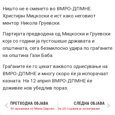
Ништо не е сменето во ВМРО-ДПМНЕ.
Христијан Мицкоски е ист како неговиот
ментор Никола Груевски.
Партијата предводена од Мицкоски и Груевски
која со години ја пустошеше државата и
општината, сега безмилосно удира по граѓаните
на општина Гази Баба.
Граѓаните ќе го ценат ваквото однесување на
ВМРО-ДПМНЕ и многу скоро ќе ја испорачаат
казната. На 12 април ВМРО-ДПМНЕ ќе
доживее нов убедлив пораз.
ПРЕТХОДНА ОБЈАВА
СЛЕДНА ОБЈАВА
30 прашања со Мила Царовска
За 2,5 години ја покачивме минималната плата за 5.500 денари, отворени 60.000 нови работни места