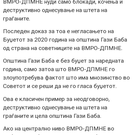
ВМРО-ДПМНЕ нуди само блокади, кочења и
деструктивно однесување на штета на
граѓаните.
Последен доказ за тоа е негласањето на
Буџетот за 2020 година на општина Гази Баба
од страна на советниците на ВМРО-ДПМНЕ.
Општина Гази Баба е без буџет за наредната
година, само затоа што ВМРО-ДПМНЕ го
злоупотребува фактот што има мнозинство во
Советот и се реши да не го гласа буџетот.
Ова е класичен пример за неодговорно,
деструктивно однесување на штета на
граѓаните и цела општина Гази Баба.
Ако на централно ниво ВМРО-ДПМНЕ во