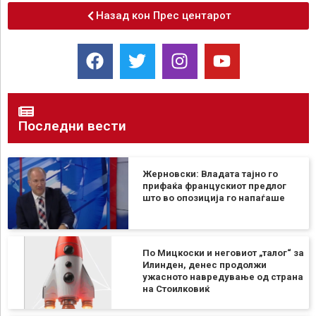
Назад кон Прес центарот
Последни вести
Жерновски: Владата тајно го
прифаќа францускиот предлог
што во опозиција го напаѓаше
По Мицкоски и неговиот „талог“ за
Илинден, денес продолжи
ужасното навредување од страна
на Стоилковиќ