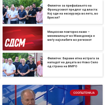
Филипче за прифаќањето на
Францускиот предлог од власта:
Кој оди на екскурзија во лето, во
Брисел?
Мицкоски повторно лаже –
минималецот во Македонија е
меѓу најслабите во регионот
Филипче: Бараме итна истрага за
нападот на децата во Ново Село
од страна на ВМРО
СООПШТЕНИЈА