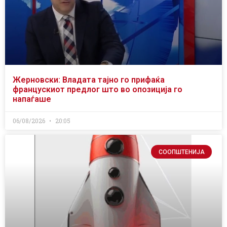
Жерновски: Владата тајно го прифаќа
францускиот предлог што во опозиција го
напаѓаше
06/08/2026
20:05
СООПШТЕНИЈА