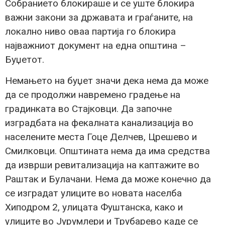
Собранието блокираше и се уште блокира
важни закони за државата и граѓаните, на
локално ниво оваа партија го блокира
најважниот документ на една општина –
Буџетот.
Немањето на буџет значи дека нема да може
да се продолжи навремено градење на
градинката во Стајковци. Да започне
изградбата на фекалната канализација во
населените места Гоце Делчев, Црешево и
Смилковци. Општината нема да има средства
да изврши ревитализација на каптажите во
Раштак и Булачани. Нема да може конечно да
се изградат улиците во новата населба
Хиподром 2, улицата Фуштанска, како и
улиците во Јурумлери и Трубарево каде се