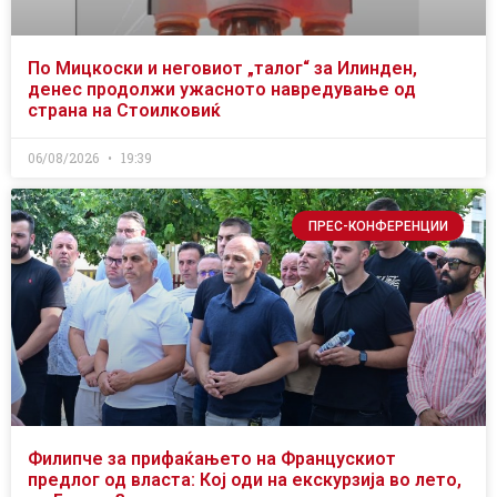
По Мицкоски и неговиот „талог“ за Илинден,
денес продолжи ужасното навредување од
страна на Стоилковиќ
06/08/2026
19:39
ПРЕС-КОНФЕРЕНЦИИ
Филипче за прифаќањето на Францускиот
предлог од власта: Кој оди на екскурзија во лето,