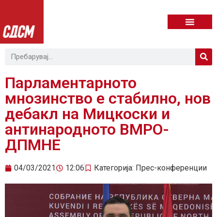
Парламентарното
мнозинство е стабилно, нов
дебакл на Мицкоски и
антинародното ВМРО-
ДПМНЕ
04/03/2021
12:06
Категорија:
Прес-конференции