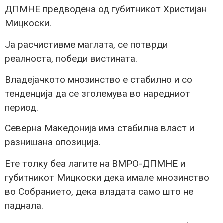
ДПМНЕ предводена од губитникот Христијан
Мицкоски.
Ја расчистивме маглата, се потврди
реалноста, победи вистината.
Владејачкото мнозинство е стабилно и со
тенденција да се зголемува во наредниот
период.
Северна Македонија има стабилна власт и
разнишана опозиција.
Ете толку беа лагите на ВМРО-ДПМНЕ и
губитникот Мицкоски дека имале мнозинство
во Собранието, дека владата само што не
паднала.