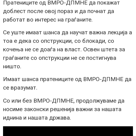
Пратениците од ВМРО-ДПМНЕ да покажат
доблест после овој пораз и да почнат да
работат во интерес на граѓаните.
Се уште имаат шанса да научат важна лекција а
тоа е дека со опструкции, со блокади, со
кочења не се доаѓа на власт. Освен штета за
граѓаните со опструкции не се постигнува
ништо.
Имаат шанса пратениците од ВМРО-ДПМНЕ да
се вразумат.
Со или без ВМРО-ДПМНЕ, продолжуваме да
носиме законски решенија важни за нашата
иднина и нашата држава.