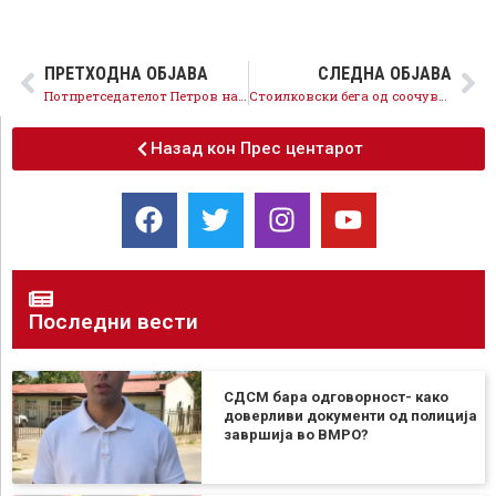
ПРЕТХОДНА ОБЈАВА
СЛЕДНА ОБЈАВА
Потпретседателот Петров на конференција во Белград: Постојано преземаме системски чекори за унапредување на правата на маргинализираните заедници и ЛГБТИ луѓето
Стоилковски бега од соочување со правдата за да шири измислици и конструкции од белиот дворец на ВМРО-ДПМНЕ, но криминалот на неговата партија нема да го одбрани
Назад кон Прес центарот
Последни вести
СДСМ бара одговорност- како
доверливи документи од полиција
завршија во ВМРО?