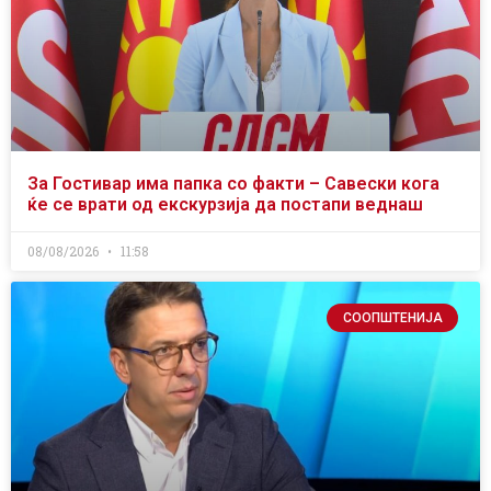
За Гостивар има папка со факти – Савески кога
ќе се врати од екскурзија да постапи веднаш
08/08/2026
11:58
СООПШТЕНИЈА