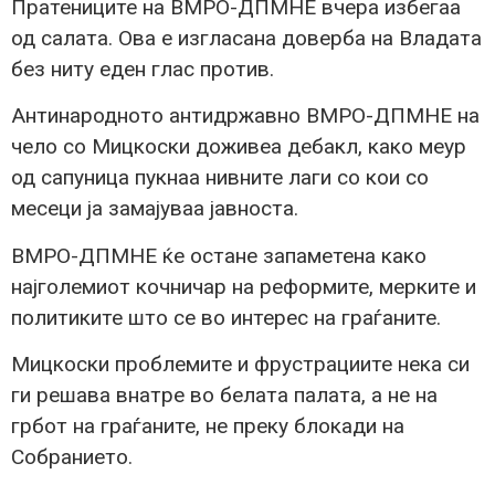
Пратениците на ВМРО-ДПМНЕ вчера избегаа
од салата. Ова е изгласана доверба на Владата
без ниту еден глас против.
Антинародното антидржавно ВМРО-ДПМНЕ на
чело со Мицкоски доживеа дебакл, како меур
од сапуница пукнаа нивните лаги со кои со
месеци ја замајуваа јавноста.
ВМРО-ДПМНЕ ќе остане запаметена како
најголемиот кочничар на реформите, мерките и
политиките што се во интерес на граѓаните.
Мицкоски проблемите и фрустрациите нека си
ги решава внатре во белата палата, а не на
грбот на граѓаните, не преку блокади на
Собранието.