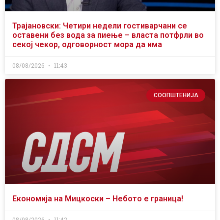
Трајановски: Четири недели гостиварчани се
оставени без вода за пиење – власта потфрли во
секој чекор, одговорност мора да има
08/08/2026
11:43
СООПШТЕНИЈА
Економија на Мицкоски – Небото е граница!
08/08/2026
11:42