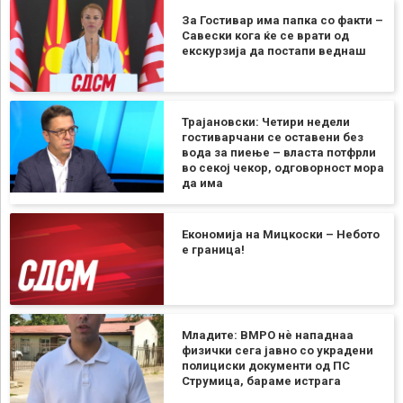
За Гостивар има папка со факти –
Савески кога ќе се врати од
екскурзија да постапи веднаш
Трајановски: Четири недели
гостиварчани се оставени без
вода за пиење – власта потфрли
во секој чекор, одговорност мора
да има
Економија на Мицкоски – Небото
е граница!
Младите: ВМРО нè нападнаа
физички сега јавно со украдени
полициски документи од ПС
Струмица, бараме истрага