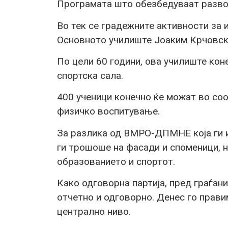
Програмата што обезбедуваат развој
Во тек се градежните активности за 
Основното училиште Јоаким Крчовск
По цели 60 години, ова училиште ко
спортска сала.
400 ученици конечно ќе можат во соо
физичко воспитување.
За разлика од ВМРО-ДПМНЕ која ги и
ги трошоше на фасади и споменици, 
образованието и спортот.
Како одговорна партија, пред граѓан
отчетно и одговорно. Денес го правим
централно ниво.