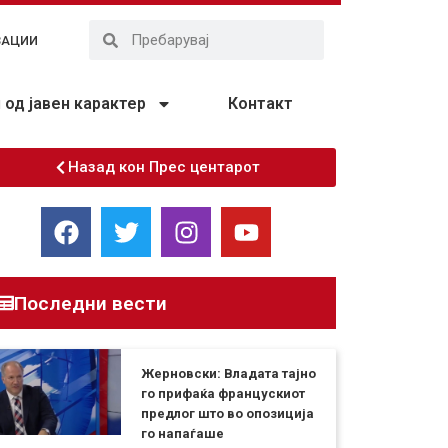
ЗАЦИИ
од јавен карактер
Контакт
Назад кон Прес центарот
Последни вести
Жерновски: Владата тајно
го прифаќа францускиот
предлог што во опозиција
го напаѓаше