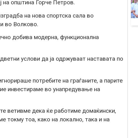
 на општина Ѓорче Петров.
изградба на нова спортска сала во
и во Волково.
нечно добива модерна, функционална
дветни услови да ја одржуваат наставата по
гнорираше потребите на граѓаните, а парите
ние инвестираме во унапредување на
ите ветивме дека ќе работиме домаќински,
е токму тоа, како на локално, така и на