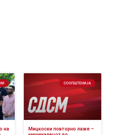
ИИ
СООПШТЕНИЈА
о на
Мицкоски повторно лаже –
д
минималецот во