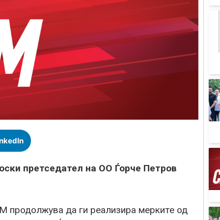
inkedIn
оски претседател на ОО Ѓорче Петров
М продолжува да ги реализира мерките од