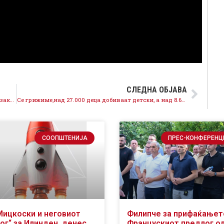
СЛЕДНА ОБЈАВА
Што финансирале фирми на Камчев, аферара со незаконските 400.000 евра за кампањата на Сиљановска мора да се расчисти
Се грижиме,над 27.000 деца добиваат детски, а над 8.600 деца добиваат образовен додаток
СООПШТЕНИЈА
ПРЕС-КОНФЕРЕНЦ
Мицкоски и неговиот
Филипче за прифаќањет
ог“ за Илинден, денес
Францускиот предлог о