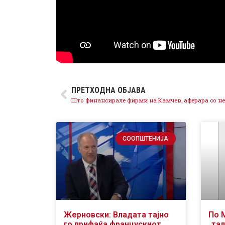
ПРЕТХОДНА ОБЈАВА
СООПШТЕНИЈА
Жерновски: Владата тајно
По 
го прифаќа францускиот
„тал