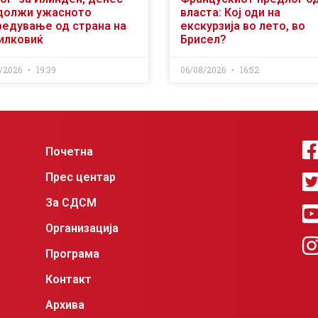
должи ужасното
власта: Кој оди на
редување од страна на
екскурзија во лето, во
илковиќ
Брисел?
/2026
19:39
06/08/2026
16:52
Почетна
Прес центар
За СДСМ
Организација
Програма
Контакт
Архива