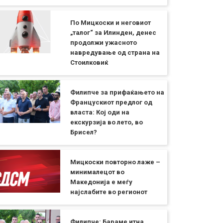
По Мицкоски и неговиот
„талог“ за Илинден, денес
продолжи ужасното
навредување од страна на
Стоилковиќ
Филипче за прифаќањето на
Францускиот предлог од
власта: Кој оди на
екскурзија во лето, во
Брисел?
Мицкоски повторно лаже –
минималецот во
Македонија е меѓу
најслабите во регионот
Филипче: Бараме итна