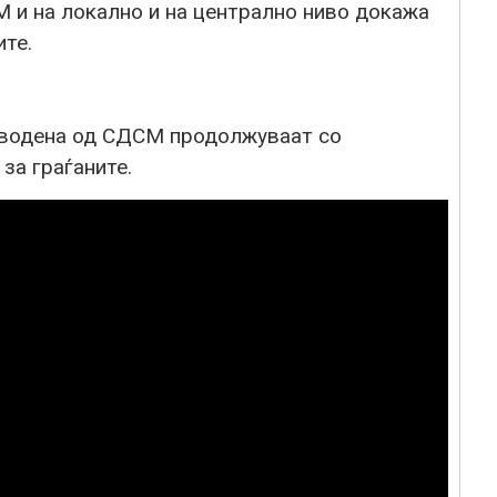
М и на локално и на централно ниво докажа
ите.
дводена од СДСМ продолжуваат со
за граѓаните.