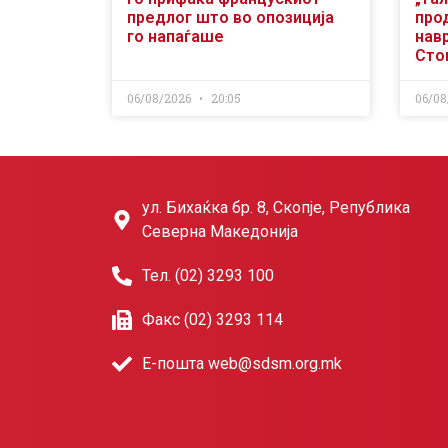
предлог што во опозиција
про
го напаѓаше
нав
Сто
06/08/2026
20:05
06/08
ул. Бихаќка бр. 8, Скопје, Република
Северна Македонија
Тел. (02) 3293 100
Факс (02) 3293 114
Е-пошта web@sdsm.org.mk