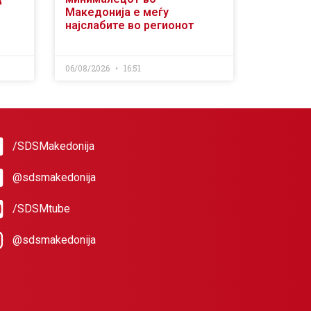
Македонија е меѓу
најслабите во регионот
06/08/2026
16:51
/SDSMakedonija
@sdsmakedonija
/SDSMtube
@sdsmakedonija