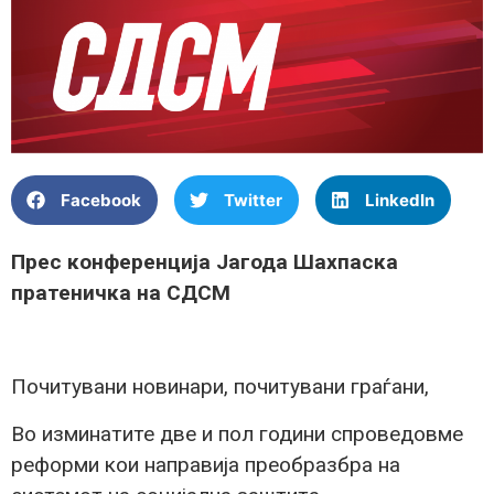
Facebook
Twitter
LinkedIn
Прес конференција Јагода Шахпаска
пратеничка на СДСМ
Почитувани новинари, почитувани граѓани,
Во изминатите две и пол години спроведовме
реформи кои направија преобразбра на