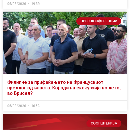
06/08/2026
19:39
ПРЕС-КОНФЕРЕНЦИИ
Филипче за прифаќањето на Францускиот
предлог од власта: Кој оди на екскурзија во лето,
во Брисел?
06/08/2026
16:52
СООПШТЕНИЈА