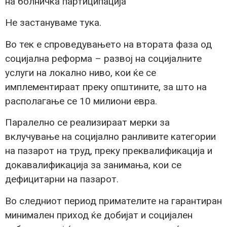
на болничка партиципација
Не застануваме тука.
Во тек е спроведувањето на втората фаза од
социјална реформа – развој на социјалните
услуги на локално ниво, кои ќе се
имплементираат преку општините, за што на
располагање се 10 милиони евра.
Паралелно се реализираат мерки за
вклучување на социјално ранливите категории
на пазарот на труд, преку преквалификација и
докавалификација за занимања, кои се
дефицитарни на пазарот.
Во следниот период примателите на гарантиран
минимален приход ќе добијат и социјален