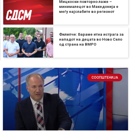
Мицкоски повторно лаже –
минималецот во Македонија е
меѓу најслабите во регионот
Филипче: Бараме итна истрага за
нападот на децата во Ново Село
од страна на ВМРО
СООПШТЕНИЈА