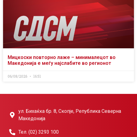
Мицкоски повторно лаже – минималецот во
Македонија е меѓу најслабите во регионот
06/08/2026
16:51
ул. Бихаќка бр. 8, Скопје, Република Северна
Македонија
Тел. (02) 3293 100