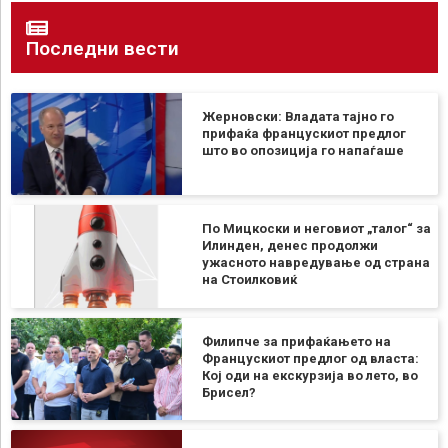
Последни вести
Жерновски: Владата тајно го
прифаќа францускиот предлог
што во опозиција го напаѓаше
По Мицкоски и неговиот „талог“ за
Илинден, денес продолжи
ужасното навредување од страна
на Стоилковиќ
Филипче за прифаќањето на
Францускиот предлог од власта:
Кој оди на екскурзија во лето, во
Брисел?