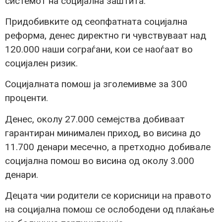
системот на социјална заштита.
Придобивките од сеопфатната социјална
реформа, денес директно ги чувствуваат над
120.000 наши сограѓани, кои се наоѓаат во
социјален ризик.
Социјалната помош ја зголемивме за 300
проценти.
Денес, околу 27.000 семејства добиваат
гарантиран минимален приход, во висина до
11.700 денари месечно, а претходно добивале
социјална помош во висина од околу 3.000
денари.
Децата чии родители се корисници на правото
на социјална помош се ослободени од плаќање