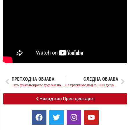
ПРЕТХОДНА ОБЈАВА
СЛЕДНА ОБЈАВА
Што финансирале фирми на Камчев, аферара со незаконските 400.000 евра за кампањата на Сиљановска мора да се расчисти
Се грижиме,над 27.000 деца добиваат детски, а над 8.600 деца добиваат образовен додаток
Назад кон Прес центарот