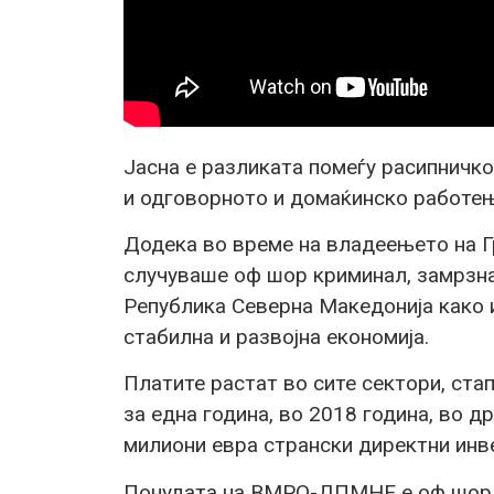
Јасна е разликата помеѓу расипнич
и одговорното и домаќинско работе
Додека во време на владеењето на Г
случуваше оф шор криминал, замрзна
Република Северна Македонија како 
стабилна и развојна економија.
Платите растат во сите сектори, стап
за една година, во 2018 година, во 
милиони евра странски директни инв
Понудата на ВМРО-ДПМНЕ е оф шор к