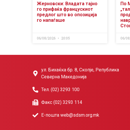
Жерновски: Владата тајно
По 
го прифаќа францускиот
„тал
предлог што во опозиција
про
го напаѓаше
нав
Сто
06/08/2026
20:05
06/08
ул. Бихаќка бр. 8, Скопје, Република
Северна Македонија
Тел. (02) 3293 100
Факс (02) 3293 114
Е-пошта web@sdsm.org.mk