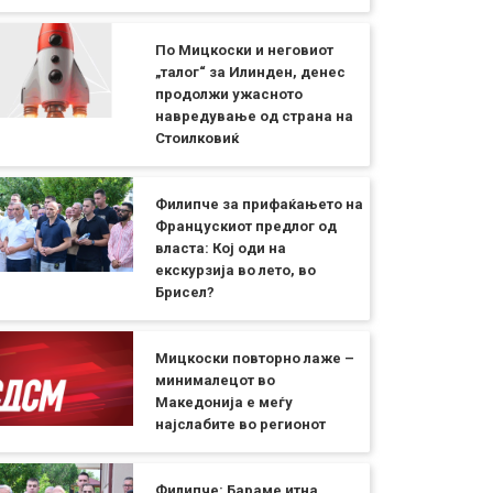
По Мицкоски и неговиот
„талог“ за Илинден, денес
продолжи ужасното
навредување од страна на
Стоилковиќ
Филипче за прифаќањето на
Францускиот предлог од
власта: Кој оди на
екскурзија во лето, во
Брисел?
Мицкоски повторно лаже –
минималецот во
Македонија е меѓу
најслабите во регионот
Филипче: Бараме итна