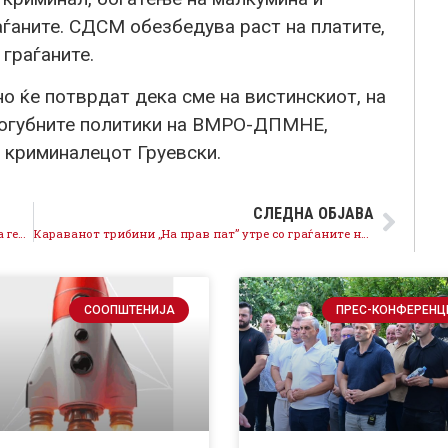
аѓаните. СДСМ обезбедува раст на платите,
 граѓаните.
но ќе потврдат дека сме на вистинскиот, на
 погубните политики на ВМРО-ДПМНЕ,
 криминалецот Груевски.
СЛЕДНА ОБЈАВА
Се остварува стратешка цел на државата, сонот на генерации граѓани, стануваме 30-та земја членка на НАТО
Караванот трибини ,,На прав пат” утре со граѓаните на Битола
СООПШТЕНИЈА
ПРЕС-КОНФЕРЕНЦ