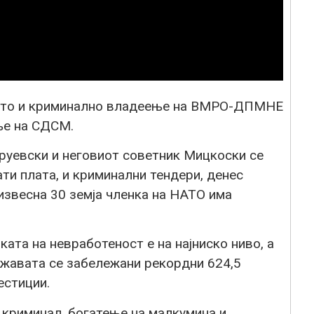
кото и криминално владеење на ВМРО-ДПМНЕ
ње на СДСМ.
руевски и неговиот советник Мицкоски се
ти плата, и криминални тендери, денес
извесна 30 земја членка на НАТО има
ката на невработеност е на најниско ниво, а
државата се забележани рекордни 624,5
естиции.
риминал, богатење на малкумина и