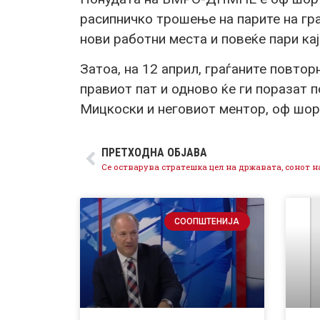
расипничко трошење на парите на гр
нови работни места и повеќе пари кај
Затоа, на 12 април, граѓаните повтор
правиот пат и одново ќе ги поразат
Мицкоски и неговиот ментор, оф шор
ПРЕТХОДНА ОБЈАВА
СООПШТЕНИЈА