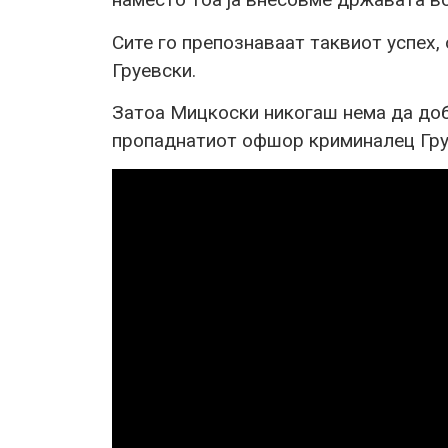
Сите го препознаваат таквиот успех,
Груевски.
Затоа Мицкоски никогаш нема да доб
пропаднатиот офшор криминалец Гру