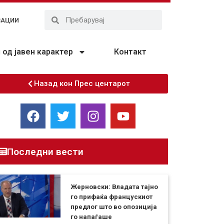
ЗАЦИИ
од јавен карактер
Контакт
Назад кон Прес центарот
Последни вести
Жерновски: Владата тајно
го прифаќа францускиот
предлог што во опозиција
го напаѓаше