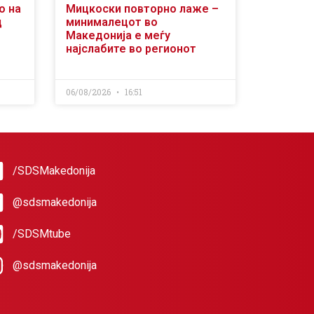
о на
Мицкоски повторно лаже –
д
минималецот во
Македонија е меѓу
најслабите во регионот
06/08/2026
16:51
/SDSMakedonija
@sdsmakedonija
/SDSMtube
@sdsmakedonija