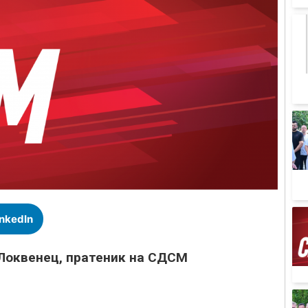
inkedIn
Локвенец, пратеник на СДСМ