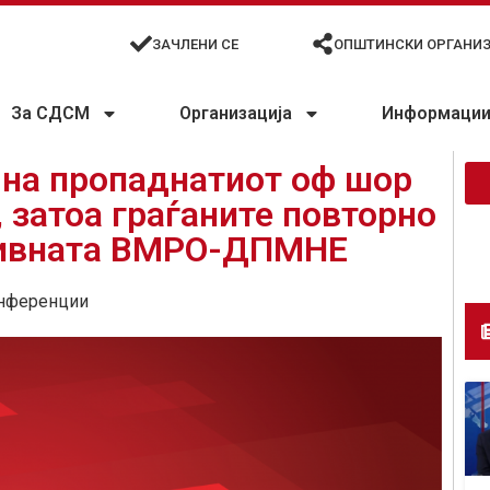
ЗАЧЛЕНИ СЕ
ОПШТИНСКИ ОРГАНИ
За СДСМ
Организација
Информации 
 на пропаднатиот оф шор
 затоа граѓаните повторно
ктивната ВМРО-ДПМНЕ
нференции