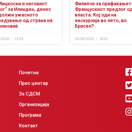
Мицкоски и неговиот
Филипче за прифаќањет
ог“ за Илинден, денес
Францускиот предлог о
должи ужасното
власта: Кој оди на
редување од страна на
екскурзија во лето, во
илковиќ
Брисел?
/2026
19:39
06/08/2026
16:52
Почетна
Прес центар
За СДСМ
Организација
Програма
Контакт