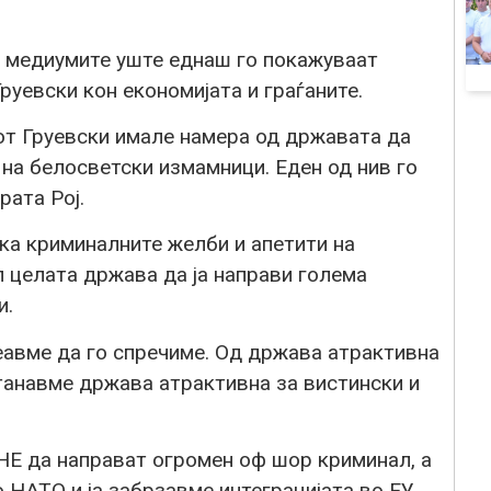
 медиумите уште еднаш го покажуваат
евски кон економијата и граѓаните.
 Груевски имале намера од државата да
 на белосветски измамници. Еден од нив го
рата Рој.
ка криминалните желби и апетити на
л целата држава да ја направи голема
и.
пеавме да го спречиме. Од држава атрактивна
танавме држава атрактивна за вистински и
Е да направат огромен оф шор криминал, а
 НАТО и ја забрзавме интеграцијата во ЕУ.