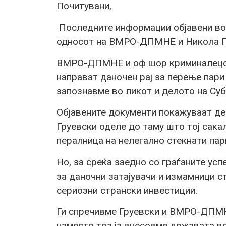
Почитувани,
Последните информации објавени во
односот на ВМРО-ДПМНЕ и Никола Гру
ВМРО-ДПМНЕ и оф шор криминалецот
направат даночен рај за перење пари
запознавме во ликот и делото на Суб
Објавените документи покажуваат де
Груевски оделе до таму што тој сака
пералница на нелегално стекнати пар
Но, за среќа заедно со граѓаните ус
за даночни затајувачи и измамници с
сериозни странски инвестиции.
Ги спречивме Груевски и ВМРО-ДПМН
наместо тоа ја внесовме државата во