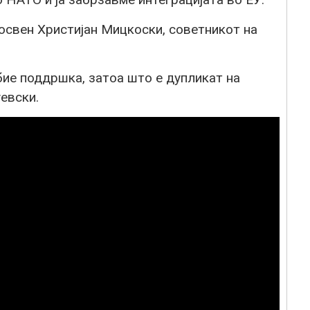
 освен Христијан Мицкоски, советникот на
ие поддршка, затоа што е дупликат на
евски.