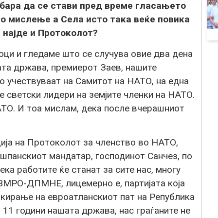
бара да се стави пред време гласањето
то мислење а Села исто така веќе повика
 најде и Протоколот?
оци и гледаме што се случува овие два дена
та држава, премиерот Заев, нашите
о учествуваат на Самитот на НАТО, на една
е светски лидери на земјите членки на НАТО.
АТО. И тоа мислам, дека после вчерашниот
ција на Протоколот за членство во НАТО,
 шпанскиот мандатар, господинот Санчез, по
ека работите ќе станат за сите нас, многу
а ВМРО-ДПМНЕ, лицемерно е, партијата која
окирање на евроатланскиот пат на Република
 11 години нашата држава, нас граѓаните не