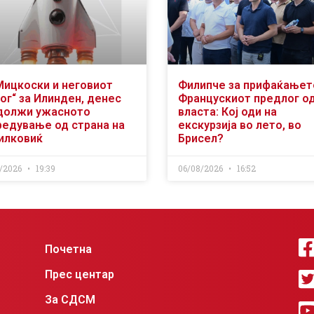
Мицкоски и неговиот
Филипче за прифаќањет
ог“ за Илинден, денес
Францускиот предлог о
должи ужасното
власта: Кој оди на
редување од страна на
екскурзија во лето, во
илковиќ
Брисел?
/2026
19:39
06/08/2026
16:52
Почетна
Прес центар
За СДСМ