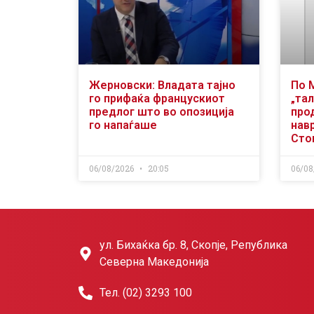
Жерновски: Владата тајно
По 
го прифаќа францускиот
„тал
предлог што во опозиција
про
го напаѓаше
нав
Сто
06/08/2026
20:05
06/08
ул. Бихаќка бр. 8, Скопје, Република
Северна Македонија
Тел. (02) 3293 100