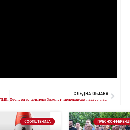
СЛЕДНА ОБЈАВА
Ајде Мицкоски повикај ги пратениците на ВМРО ДПМНЕ да го поддржат автентичното толкување поднесено од СДСМ
Почнува со примена Законот инспекциски надзор, наместо репресија се обезбедува превентива, за СДСМ владеењето на правото е приоритет
СООПШТЕНИЈА
ПРЕС-КОНФЕРЕНЦ