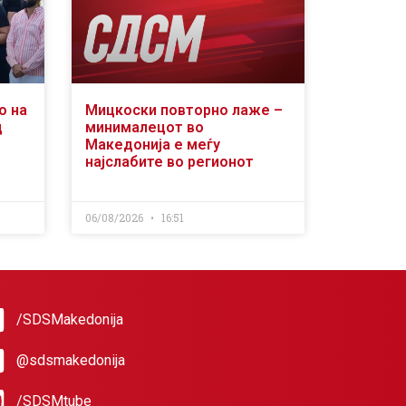
о на
Мицкоски повторно лаже –
д
минималецот во
Македонија е меѓу
најслабите во регионот
06/08/2026
16:51
/SDSMakedonija
@sdsmakedonija
/SDSMtube