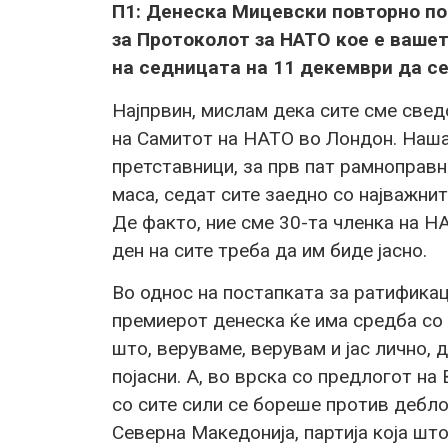
П1: Денеска Мицевски повторно по
за Протоколот за НАТО кое е ваше
на седницата на 11 декември да се
Најпрвин, мислам дека сите сме свед
на Самитот на НАТО во Лондон. Наша
претставници, за прв пат рамноправн
маса, седат сите заедно со најважнит
Де факто, ние сме 30-та членка на Н
ден на сите треба да им биде јасно.
Во однос на постапката за ратифика
премиерот денеска ќе има средба со
што, веруваме, верувам и јас лично, д
појасни. А, во врска со предлогот н
со сите сили се бореше против дебл
Северна Македонија, партија која што