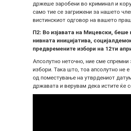
држеше заробени во криминал и корупц
само тие се загрижени за нашето чле
вистинскиот одговор на вашето пра
П2: Во изјавата на Мицевски, беш
нивната иницијатива, социјалдемо
предвремените избори на 12ти апр
Апсолутно неточно, ние сме спремни 
избори. Така што, тоа апсолутно не 
од поместување на утврдениот датум
државата и верувам дека истите ќе се