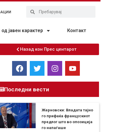
ЗАЦИИ
од јавен карактер
Контакт
Назад кон Прес центарот
Последни вести
Жерновски: Владата тајно
го прифаќа францускиот
предлог што во опозиција
го напаѓаше