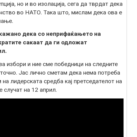
ија, но и во изолација, сега да тврдат дека
нство во НАТО. Така што, мислам дека ова е
шање.
е кажано дека со неприфаќањето на
кратите сакаат да ги одложат
ил.
за избори и ние сме победници на следните
е точно. Јас лично сметам дека нема потреба
 на лидерската средба кај претседателот на
 случат на 12 април.