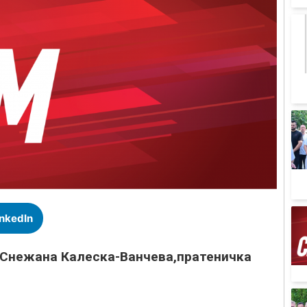
inkedIn
 Снежана Калеска-Ванчева,пратеничка