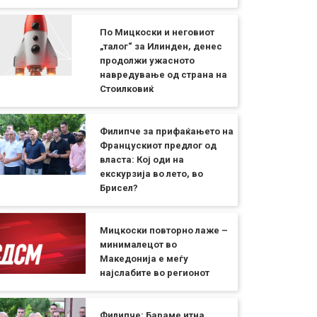
По Мицкоски и неговиот
„талог“ за Илинден, денес
продолжи ужасното
навредување од страна на
Стоилковиќ
Филипче за прифаќањето на
Францускиот предлог од
власта: Кој оди на
екскурзија во лето, во
Брисел?
Мицкоски повторно лаже –
минималецот во
Македонија е меѓу
најслабите во регионот
Филипче: Бараме итна