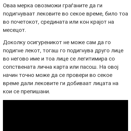
Оваа мерка овозможи граѓаните да ги
подигнуваат лековите во секое време, било тоа
во почетокот, средината или кон крајот на
месецот.
Доколку осигуреникот не може сам да го
подигне лекот, тогаш го подигнува друго лице
во негово име и тоа лице се легитимира со
сопствената лична карта или пасош. На овој
начин точно може да се провери во секое
време дали лековите ги добиваат лицата на
кои се препишани.