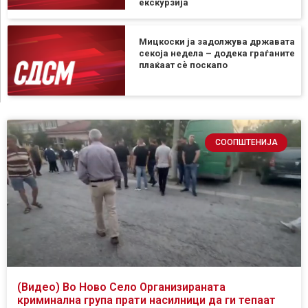
екскурзија
Мицкоски ја задолжува државата
секоја недела – додека граѓаните
плаќаат сѐ поскапо
СООПШТЕНИЈА
(Видео) Во Ново Село Организираната
криминална група прати насилници да ги тепаат