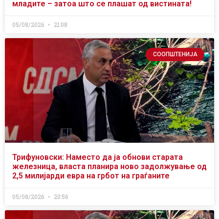
младите – затоа што се плашат од вистината!
05/08/2026
21:08
СООПШТЕНИЈА
Трифуновски: Наместо да ја обнови старата
железница, власта планира ново задолжување од
2,5 милијарди евра на грбот на граѓаните
05/08/2026
20:56