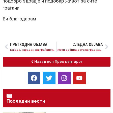
подобро здравје и подобар живот за сите
граѓани.
Ви благодарам
ПРЕТХОДНА ОБЈАВА
СЛЕДНА ОБЈАВА
Најава, караван на граѓански трибини ,,На прав пат” – Куманово
Ресен добива детска градинка која ќе згрижи 120 деца,се грижиме, на прав пат сме
Назад кон Прес центарот
Последни вести