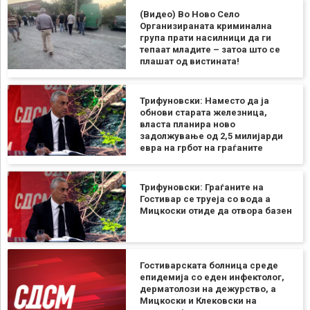
(Видео) Во Ново Село
Организираната криминална
група прати насилници да ги
тепаат младите – затоа што се
плашат од вистината!
Трифуновски: Наместо да ја
обнови старата железница,
власта планира ново
задолжување од 2,5 милијарди
евра на грбот на граѓаните
Трифуновски: Граѓаните на
Гостивар се труеја со вода а
Мицкоски отиде да отвора базен
Гостиварската болница среде
епидемија со еден инфектолог,
дерматолози на дежурство, а
Мицкоски и Клековски на