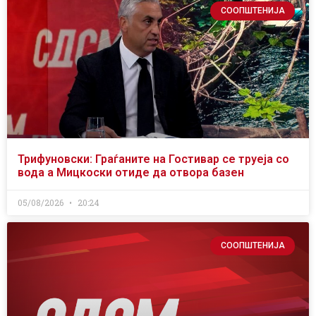
СООПШТЕНИЈА
Трифуновски: Граѓаните на Гостивар се труеја со
вода а Мицкоски отиде да отвора базен
05/08/2026
20:24
СООПШТЕНИЈА