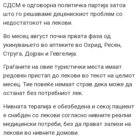
СДСМ е одговорна политичка партија затоа
што го решаваме деценискиот проблем со
недостатокот на лекови.
Во месец август почна првата фаза од
укинувањето во аптеките во Охрид, Ресен,
Струга, Дојран и Гевгелија.
Граѓаните на овие туристички места имаат
редовен пристап до лекови во текот на целиот
месец. Тие повеќе немаат страв дека може да
останат без потребниот лек.
Нивната терапија е обезбедена и секој пациент
е снабден со лекови согласно нивните реални
медицински потреби, без да прават залихи на
лекови во нивните домови.