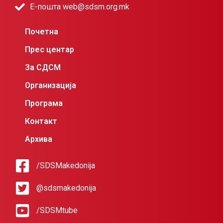
Е-пошта web@sdsm.org.mk
Почетна
Прес центар
За СДСМ
Организација
Програма
Контакт
Архива
/SDSMakedonija
@sdsmakedonija
/SDSMtube