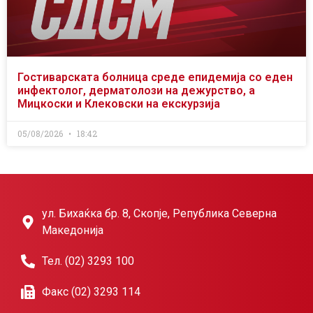
Гостиварската болница среде епидемија со еден
инфектолог, дерматолози на дежурство, а
Мицкоски и Клековски на екскурзија
05/08/2026
18:42
ул. Бихаќка бр. 8, Скопје, Република Северна
Македонија
Тел. (02) 3293 100
Факс (02) 3293 114