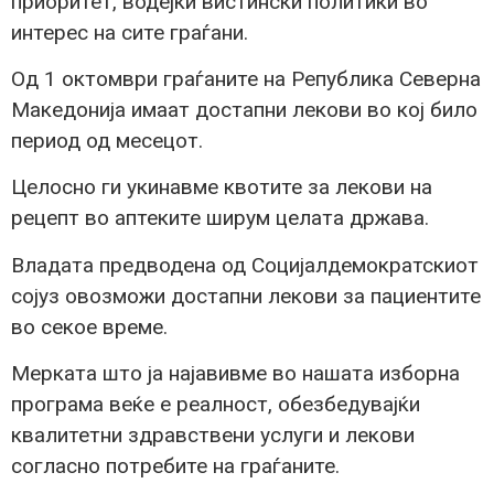
приоритет, водејќи вистински политики во
интерес на сите граѓани.
Од 1 октомври граѓаните на Република Северна
Македонија имаат достапни лекови во кој било
период од месецот.
Целосно ги укинавме квотите за лекови на
рецепт во аптеките ширум целата држава.
Владата предводена од Социјалдемократскиот
сојуз овозможи достапни лекови за пациентите
во секое време.
Мерката што ја најавивме во нашата изборна
програма веќе е реалност, обезбедувајќи
квалитетни здравствени услуги и лекови
согласно потребите на граѓаните.