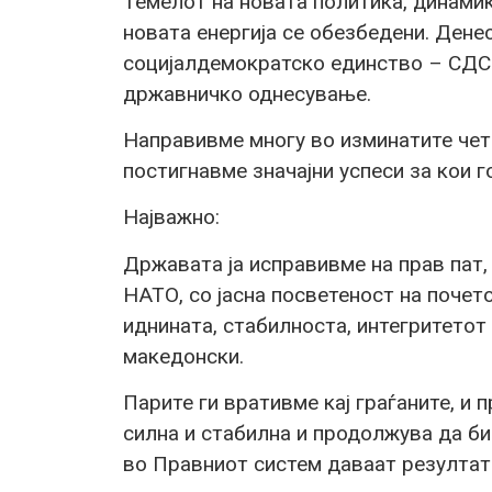
Темелот на новата политика, динамик
новата енергија се обезбедени. Дене
социјалдемократско единство – СДС
државничко однесување.
Направивме многу во изминатите чети
постигнавме значајни успеси за кои 
Најважно:
Државата ја исправивме на прав пат, 
НАТО, со јасна посветеност на почет
иднината, стабилноста, интегритетот
македонски.
Парите ги вративме кај граѓаните, и 
силна и стабилна и продолжува да б
во Правниот систем даваат резултат