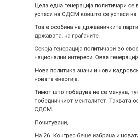
Цела една генерација политичари се 
успеси на СДСМ коишто се успеси на
Тоа е особина на државничките парти
државата, на граѓаните.
Секоја генерација политичари во сво
национални интереси. Оваа генерациј
Нова политика значи и нови кадровск
новата енергија.
Тимот што победува не се менува, ту
победничкиот менталитет. Таквата о
СДСМ.
Почитувани,
На 26. Конгрес беше избрана и нова