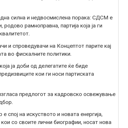
 една силна и недвосмислена порака: СДСМ е
, родово рамноправна, партија која ја ги
квалитетот.
чи и спроведувачи на Концептот парите кај
ата во фискалните политики.
оја ја доби од делегатите ќе биде
предизвиците кои ги носи партиската
изгласа предлогот за кадровско освежување
дбор.
е спој на искуството и новата енергија,
 кои со своите лични биографии, носат нова