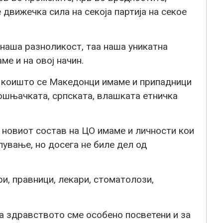
 движечка сила на секоја партија на секое
а наша разноликост, таа наша уникатна
ме и на овој начин.
 коишто се Македонци имаме и припадници
бошњачката, српската, влашката етничка
 новиот состав на ЦО имаме и личности кои
ување, но досега не биле дел од
и, правници, лекари, стоматолози,
 на здравството сме особено посветени и за