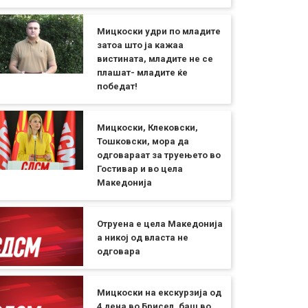
Мицкоски удри по младите
затоа што ја кажаа
вистината, младите не се
плашат- младите ќе
победат!
Мицкоски, Клековски,
Тошковски, мора да
одговараат за труењето во
Гостивар и во цела
Македонија
Отруена е цела Македонија
а никој од власта не
одговара
Мицкоски на екскурзија од
4 дена во Брисел, баш во