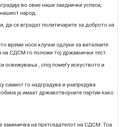
вградија во овие наши заеднички успеси,
 нашиот народ.
и, да се вградат политичарите за доброто на
ето време носи клучни одлуки за виталните
а на СДСМ го положи тој државнички тест.
и освежувања , спој помеѓу искуството и
ку самиот го надградува и унапредува
собина ја имаат државотворните партии како
та заменичка на претседателот на СДСМ. Тоа