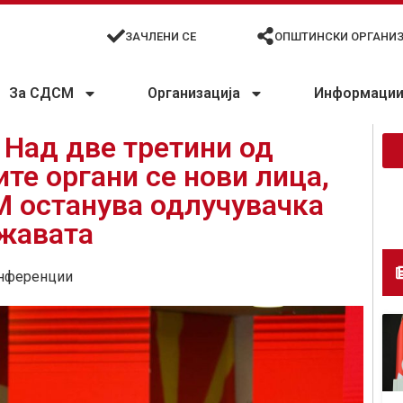
ЗАЧЛЕНИ СЕ
ОПШТИНСКИ ОРГАНИ
За СДСМ
Организација
Информации 
 Над две третини од
те органи се нови лица,
М останува одлучувачка
ржавата
нференции