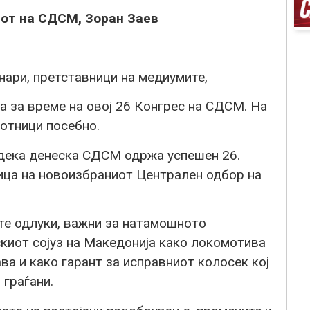
от на СДСМ, Зоран Заев
нари, претставници на медиумите,
а за време на овој 26 Конгрес на СДСМ. На
отници посебно.
дека денеска СДСМ одржа успешен 26.
ница на новоизбраниот Централен одбор на
те одлуки, важни за натамошното
иот сојуз на Македонија како локомотива
а и како гарант за исправниот колосек кој
 граѓани.