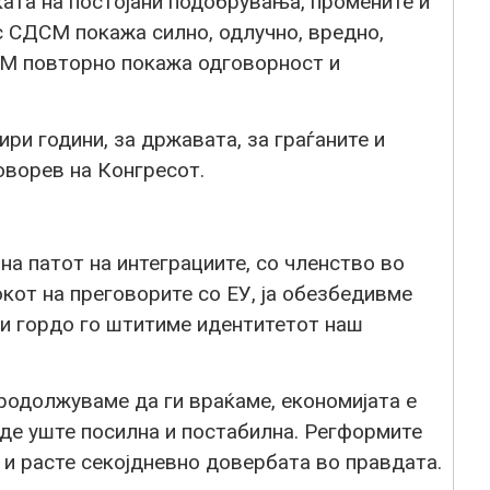
ата на постојани подобрувања, промените и
с СДСМ покажа силно, одлучно, вредно,
М повторно покажа одговорност и
ри години, за државата, за граѓаните и
говорев на Конгресот.
на патот на интеграциите, со членство во
окот на преговорите со ЕУ, ја обезбедивме
 и гордо го штитиме идентитетот наш
продолжуваме да ги враќаме, економијата е
иде уште посилна и постабилна. Регформите
 и расте секојдневно довербата во правдата.