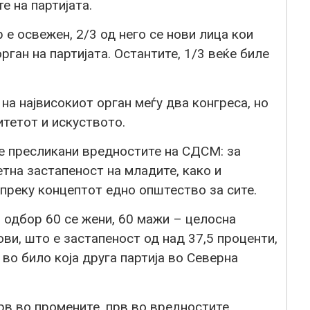
е на партијата.
е освежен, 2/3 од него се нови лица кои
рган на партијата. Остантите, 1/3 веќе биле
на највисокиот орган меѓу два конгреса, но
тетот и искуството.
е пресликани вредностите на СДСМ: за
тна застапеност на младите, како и
преку концептот едно општество за сите.
 одбор 60 се жени, 60 мажи – целосна
ви, што е застапеност од над 37,5 проценти,
 во било која друга партија во Северна
в во промените, прв во вредностите,