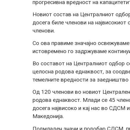
прогресивна вредност на капацитетит
Новиот состав на Централниот одбор 
досега биле членови на највисокиот о
членови.
Со ова правиме значајно освежуваме 
истовремено го задржуваме континуи
Во составот на Централниот одбор с
целосна родова еднаквост, за соодве
темелните вредности за заедништво 
Од 120 членови во новиот Централен
родова еднаквост. Млади се 45 члено
досега највисоко и кај нас во СДСМ и
Македонија.
Подмладен значи и подобар СДСМ, пр