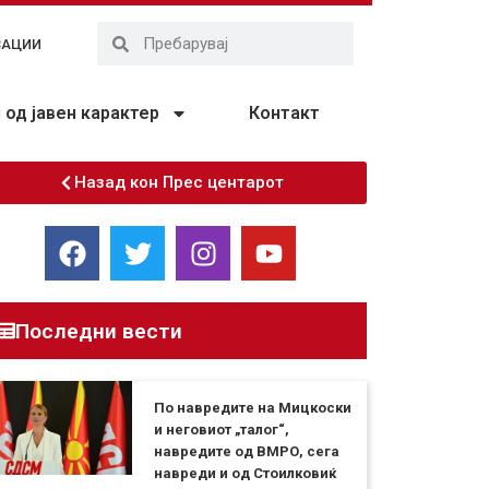
ЗАЦИИ
од јавен карактер
Контакт
Назад кон Прес центарот
Последни вести
По навредите на Мицкоски
и неговиот „талог“,
навредите од ВМРО, сега
навреди и од Стоилковиќ