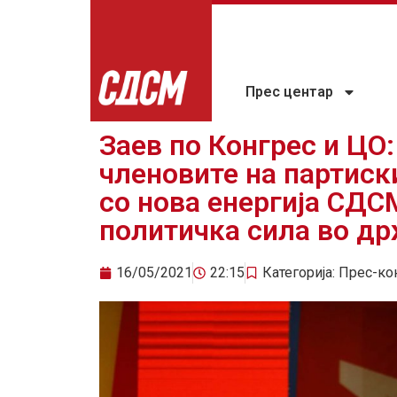
Прес центар
Заев по Конгрес и ЦО:
членовите на партиски
со нова енергија СДС
политичка сила во д
16/05/2021
22:15
Категорија:
Прес-ко