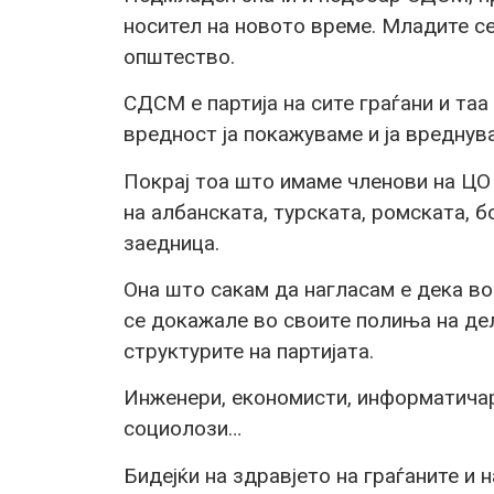
носител на новото време. Младите се
општество.
СДСМ е партија на сите граѓани и та
вредност ја покажуваме и ја вреднува
Покрај тоа што имаме членови на ЦО
на албанската, турската, ромската, 
заедница.
Она што сакам да нагласам е дека во
се докажале во своите полиња на дел
структурите на партијата.
Инженери, економисти, информатичар
социолози…
Бидејќи на здравјето на граѓаните и