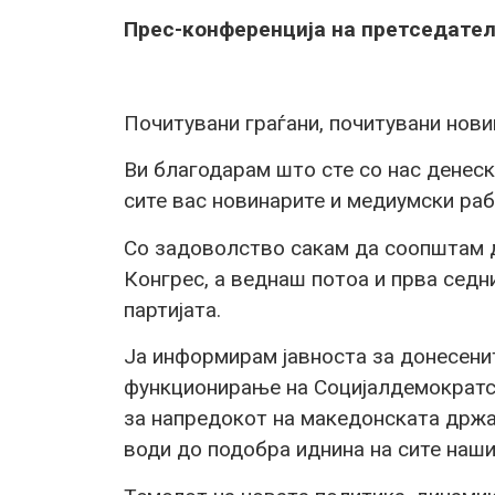
Прес-конференција на претседател
Почитувани граѓани, почитувани нови
Ви благодарам што сте со нас денеск
сите вас новинарите и медиумски раб
Со задоволство сакам да соопштам 
Конгрес, а веднаш потоа и прва сед
партијата.
Ја информирам јавноста за донесени
функционирање на Социјалдемократск
за напредокот на македонската држав
води до подобра иднина на сите наши