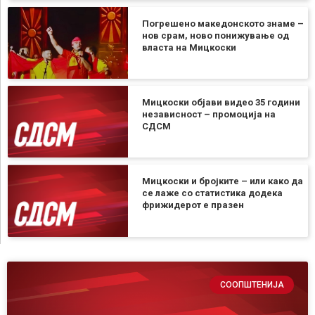
Погрешено македонското знаме –
нов срам, ново понижување од
власта на Мицкоски
Мицкоски објави видео 35 години
независност – промоција на
СДСМ
Мицкоски и бројките – или како да
се лаже со статистика додека
фрижидерот е празен
СООПШТЕНИЈА