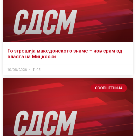
Го згрешија македонското знаме – нов срам од
власта на Мицкоски
10/08/2026
11:05
СООПШТЕНИЈА