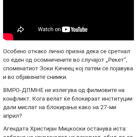
Особено откако лично призна дека се сретнал
со еден од осомничените во случајот „Рекет“,
споменатиот Зоки Кичеец кој патем се појавува
и во објавените снимки.
ВМРО-ДПМНЕ не излегува од филмовите на
конфликт. Кога велат ќе блокираат институции
дали мислат на блокирање како на 27-ми
април?
Агендата Христијан Мицкоски останува иста: