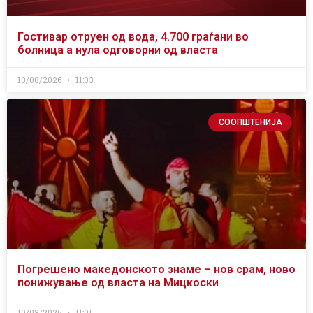
Гостивар отруен од вода, 4.700 граѓани во
болница а нула одговорни од власта
10/08/2026
11:03
СООПШТЕНИЈА
Погрешено македонското знаме – нов срам, ново
понижување од власта на Мицкоски
10/08/2026
11:01