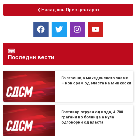
Назад кон Прес центарот
Последни вести
Го згрешија македонското знаме
– нов срам од власта на Мицкоски
Гостивар отруен од вода, 4.700
граѓани во болница а нула
одговорни од власта