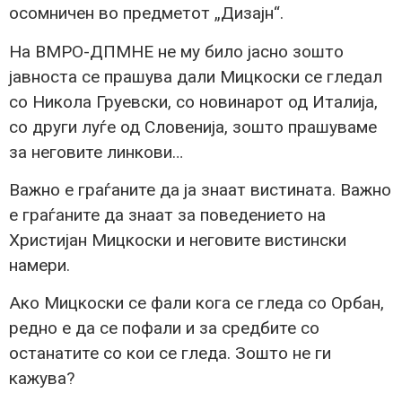
осомничен во предметот „Дизајн“.
На ВМРО-ДПМНЕ не му било јасно зошто
јавноста се прашува дали Мицкоски се гледал
со Никола Груевски, со новинарот од Италија,
со други луѓе од Словенија, зошто прашуваме
за неговите линкови…
Важно е граѓаните да ја знаат вистината. Важно
е граѓаните да знаат за поведението на
Христијан Мицкоски и неговите вистински
намери.
Ако Мицкоски се фали кога се гледа со Орбан,
редно е да се пофали и за средбите со
останатите со кои се гледа. Зошто не ги
кажува?