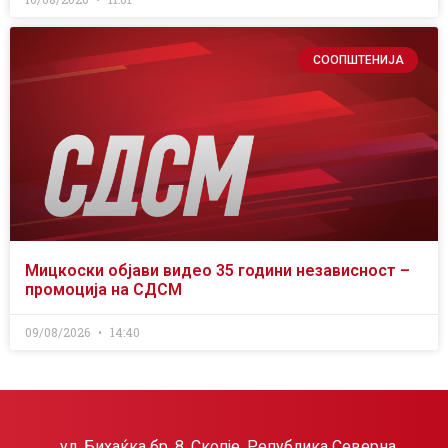
СООПШТЕНИЈА
Мицкоски објави видео 35 години независност –
промоција на СДСМ
09/08/2026
14:40
ул. Бихаќка бр. 8, Скопје, Република Северна