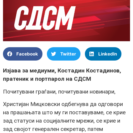
Facebook
Twitter
LinkedIn
Изјава за медиуми, Костадин Костадинов,
пратеник и портпарол на СДСМ
Почитувани граѓани, почитувани новинари,
Христијан Мицковски одбегнува да одговори
на прашањата што му ги поставуваме, се крие
зад статуси на социјалните мрежи, се крие и
зад својот генерален секретар, патем