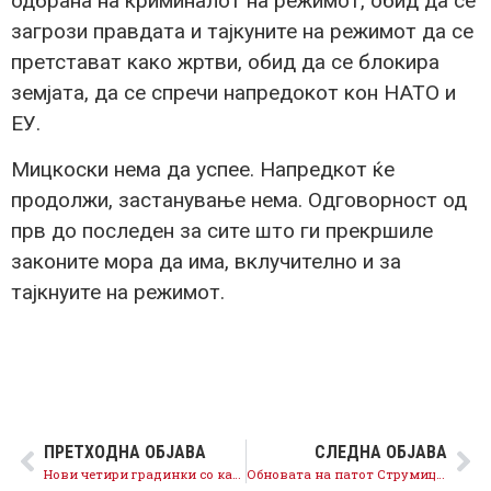
одбрана на криминалот на режимот, обид да се
загрози правдата и тајкуните на режимот да се
претстават како жртви, обид да се блокира
земјата, да се спречи напредокот кон НАТО и
ЕУ.
Мицкоски нема да успее. Напредкот ќе
продолжи, застанување нема. Одговорност од
прв до последен за сите што ги прекршиле
законите мора да има, вклучително и за
тајкнуите на режимот.
ПРЕТХОДНА ОБЈАВА
СЛЕДНА ОБЈАВА
Нови четири градинки со капацитет да згрижат 552 деца, грижата за децата и раниот детски развој продолжува
Обновата на патот Струмица-Ново Село вреден 1,8 милиони евра со локално и меѓународно значење