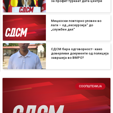
за профит туркаат дата центри
Мицкоски повторно уловен во
лаги – од „екскурзија“ до
„службен дел“
СДСМ бара одговорност- како
доверливи документи од полиција
завршија во ВМРО?
СООПШТЕНИЈА