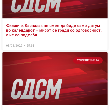
Филипче: Карпалак не смее да биде само датум
во календарот – мирот се гради со одговорност,
а не со поделби
08/08/2026
15:24
СООПШТЕНИЈА