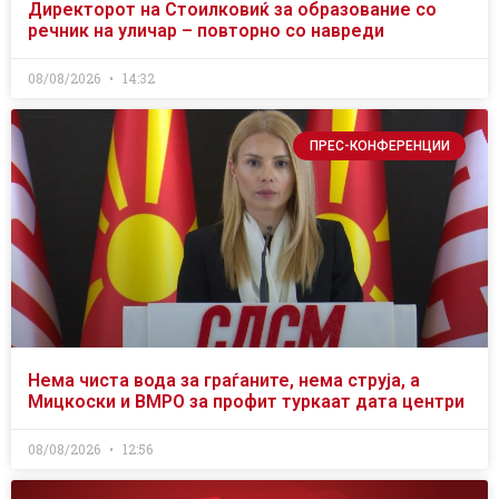
Директорот на Стоилковиќ за образование со
речник на уличар – повторно со навреди
08/08/2026
14:32
ПРЕС-КОНФЕРЕНЦИИ
Нема чиста вода за граѓаните, нема струја, а
Мицкоски и ВМРО за профит туркаат дата центри
08/08/2026
12:56