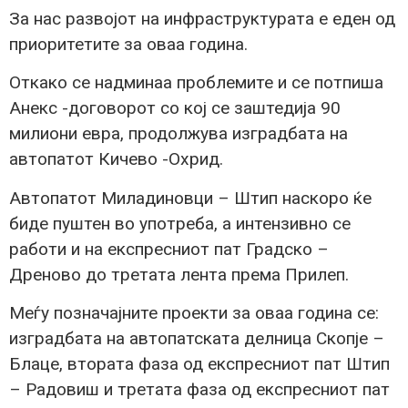
За нас развојот на инфраструктурата е еден од
приоритетите за оваа година.
Откако се надминаа проблемите и се потпиша
Анекс -договорот со кој се заштедија 90
милиони евра, продолжува изградбата на
автопатот Кичево -Охрид.
Автопатот Миладиновци – Штип наскоро ќе
биде пуштен во употреба, а интензивно се
работи и на експресниот пат Градско –
Дреново до третата лента према Прилеп.
Меѓу позначајните проекти за оваа година се:
изградбата на автопатската делница Скопје –
Блаце, втората фаза од експресниот пат Штип
– Радовиш и третата фаза од експресниот пат