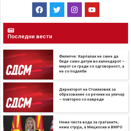
Последни вести
Филипче: Карпалак не смее да
биде само датум во календарот –
мирот се гради со одговорност, а
не со поделби
Директорот на Стоилковиќ за
образование со речник на уличар
– повторно со навреди
Нема чиста вода за граѓаните,
нема струја, а Мицкоски и ВМРО