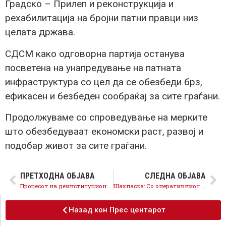
Градско – Прилеп и реконструкција и
рехабилитација на бројни патни правци низ
целата држава.
СДСМ како одговорна партија останува
посветена на унапредување на патната
инфраструктура со цел да се обезбеди брз,
ефикасен и безбеден сообраќај за сите граѓани.
Продолжуваме со спроведување на мерките
што обезбедуваат економски раст, развој и
подобар живот за сите граѓани.
ПРЕТХОДНА ОБЈАВА
СЛЕДНА ОБЈАВА
Процесот на деинституционализација дава резултати, веќе нема деца во Домот за деца без родители 11 Октомври
Шахпаска: Со оперативниот план, вработени се над 6.000 граѓани, се грижиме еднакво за сите, невработеноста се намалува
Назад кон Прес центарот