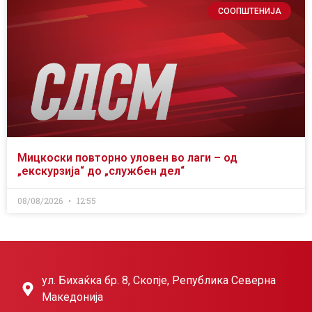
СООПШТЕНИЈА
Мицкоски повторно уловен во лаги – од
„екскурзија“ до „службен дел“
08/08/2026
12:55
ул. Бихаќка бр. 8, Скопје, Република Северна
Македонија