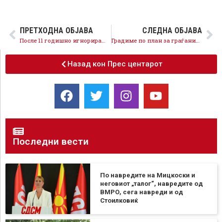
ПРЕТХОДНА ОБЈАВА
СЛЕДНА ОБЈАВА
После 11 годишно игнорирање, континуирано се спроведуваат мерки за почист воздух, сите институции активно работата за решавање на проблемот
Градиме по план за граѓаните, интензивно се работи на бројни патни правци низ целата држава
Назад кон Прес центарот
Последни вести
По навредите на Мицкоски и
неговиот „талог“, навредите од
ВМРО, сега навреди и од
Стоилковиќ