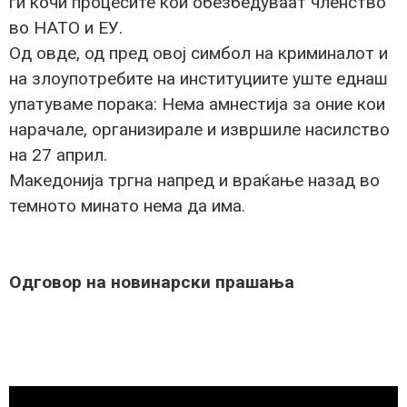
ги кочи процесите кои обезбедуваат членство
во НАТО и ЕУ.
Од овде, од пред овој симбол на криминалот и
на злоупотребите на институциите уште еднаш
упатуваме порака: Нема амнестија за оние кои
нарачале, организирале и извршиле насилство
на 27 април.
Македонија тргна напред и враќање назад во
темното минато нема да има.
Одговор на новинарски прашања