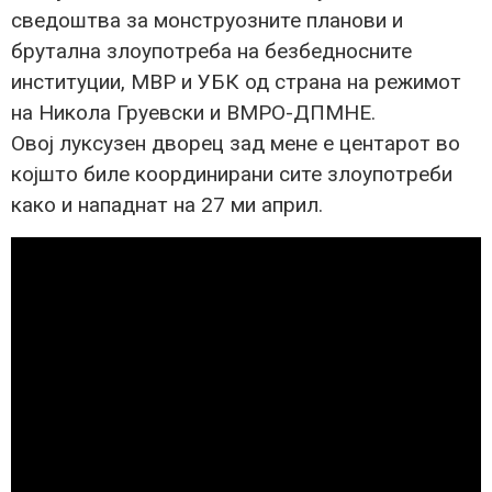
сведоштва за монструозните планови и
брутална злоупотреба на безбедносните
институции, МВР и УБК од страна на режимот
на Никола Груевски и ВМРО-ДПМНЕ.
Овој луксузен дворец зад мене е центарот во
којшто биле координирани сите злоупотреби
како и нападнат на 27 ми април.