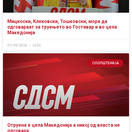
Мицкоски, Клековски, Тошковски, мора да
одговараат за труењето во Гостивар и во цела
Македонија
07/08/2026
10:56
СООПШТЕНИЈА
Отруена е цела Македонија а никој од власта не
одговара