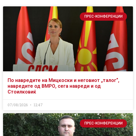
ПРЕС-КОНФЕРЕНЦИИ
По навредите на Мицкоски и неговиот „талог“,
навредите од ВМРО, сега навреди и од
Стоилковиќ
07/08/2026
12:47
ПРЕС-КОНФЕРЕНЦИИ