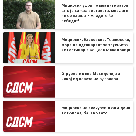
Мицкоски удри по младите затоа
што ја кажаа вистината, младите
не се плашат- младите ќе
победат!
Мицкоски, Клековски, Тошковски,
мора да одговараат за труењето
во Гостивар и во цела Македонија
Отруена е цела Македонија а
никој од власта не одговара
Мицкоски на екскурзија од 4 дена
во Брисел, баш во лето