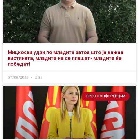
Мицкоски удри по младите затоа што ја кажаа
вистината, младите не се плашат- младите ќе
победат!
07/08/2026
11:35
ПРЕС-КОНФЕРЕНЦИИ