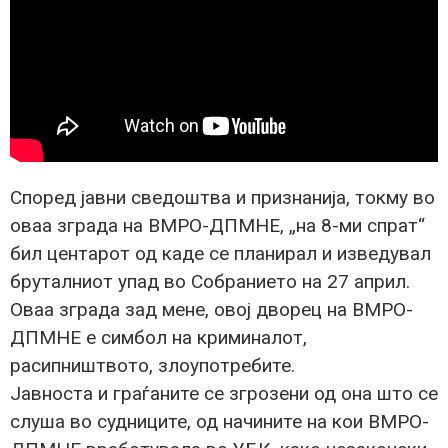
Според јавни сведоштва и признанија, токму во
оваа зграда на ВМРО-ДПМНЕ, „на 8-ми спрат“
бил центарот од каде се планирал и изведувал
бруталниот упад во Собранието на 27 април.
Оваа зграда зад мене, овој дворец на ВМРО-
ДПМНЕ е симбол на криминалот,
расипништвото, злоупотребите.
Јавноста и граѓаните се згрозени од она што се
слуша во судниците, од начините на кои ВМРО-