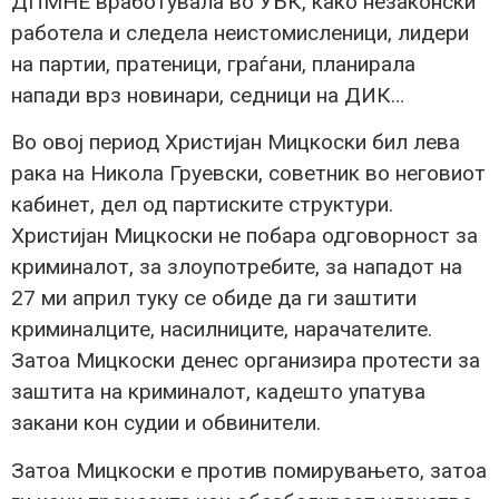
ДПМНЕ вработувала во УБК, како незаконски
работела и следела неистомисленици, лидери
на партии, пратеници, граѓани, планирала
напади врз новинари, седници на ДИК…
Во овој период Христијан Мицкоски бил лева
рака на Никола Груевски, советник во неговиот
кабинет, дел од партиските структури.
Христијан Мицкоски не побара одговорност за
криминалот, за злоупотребите, за нападот на
27 ми април туку се обиде да ги заштити
криминалците, насилниците, нарачателите.
Затоа Мицкоски денес организира протести за
заштита на криминалот, кадешто упатува
закани кон судии и обвинители.
Затоа Мицкоски е против помирувањето, затоа