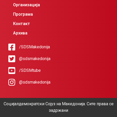
Организација
Програма
Контакт
Архива
/SDSMakedonija
@sdsmakedonija
/SDSMtube
@sdsmakedonija
Социјалдемократски Сојуз на Македонија. Сите права се
задржани