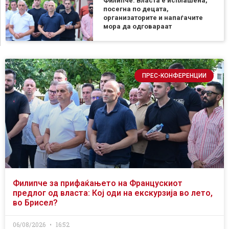
Филипче: Власта е исплашена,
посегна по децата,
организаторите и напаѓачите
мора да одговараат
ПРЕС-КОНФЕРЕНЦИИ
Филипче за прифаќањето на Францускиот
предлог од власта: Кој оди на екскурзија во лето,
во Брисел?
06/08/2026
16:52