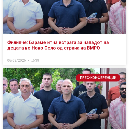
Филипче: Бараме итна истрага за нападот на
децата во Ново Село од страна на ВМРО
06/08/2026
16:39
ПРЕС-КОНФЕРЕНЦИИ