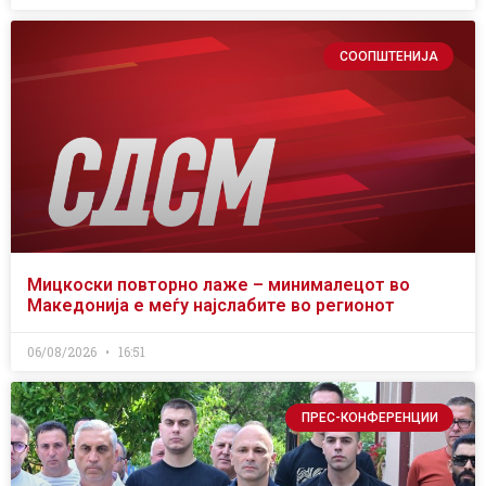
СООПШТЕНИЈА
Мицкоски повторно лаже – минималецот во
Македонија е меѓу најслабите во регионот
06/08/2026
16:51
ПРЕС-КОНФЕРЕНЦИИ