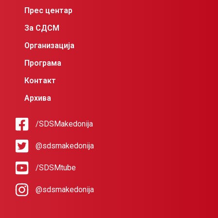
Прес центар
За СДСМ
Организација
Програма
Контакт
Архива
/SDSMakedonija
@sdsmakedonija
/SDSMtube
@sdsmakedonija