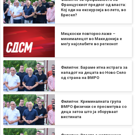
Францускиот предлог од власта:
Кој оди на екскурзија во лето, во
Брисел?
Мицкоски повторно лаже –
минималецот во Македонија е
меѓу најслабите во регионот
Филипче: Бараме итна истрага за
нападот на децата во Ново Село
од страна на ВМРО
Филипче: Криминалната група
ВМРО физички се пресметува со
деца затоа што ја зборуваат
вистината