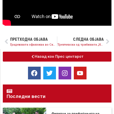
ПРЕТХОДНА ОБЈАВА
СЛЕДНА ОБЈАВА
Градежната офанзива во Скопје продолжува – завршена втората фаза од реконструкцијата на булевар Никола Карев
Тренчевска од трибината „Најдоброто за нашата општина“: Централно место во нашите политики имаат граѓаните, нивните потреби и приоритети, затоа довербата во СДСМ постојано расте
Назад кон Прес центарот
Последни вести
Филипче за прифаќањето на