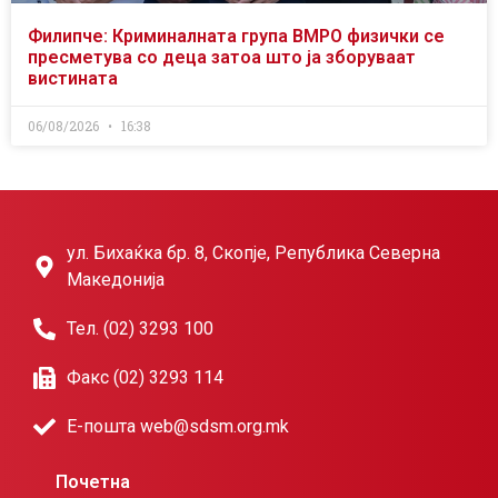
Филипче: Криминалната група ВМРО физички се
пресметува со деца затоа што ја зборуваат
вистината
06/08/2026
16:38
ул. Бихаќка бр. 8, Скопје, Република Северна
Македонија
Тел. (02) 3293 100
Факс (02) 3293 114
Е-пошта web@sdsm.org.mk
Почетна