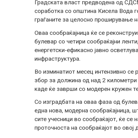
Градската власт предводена од СДС
соработка со општина Кисела Вода 
граѓаните за целосно проширување н
Оваа сообраќајница ќе се реконструи
булевар со четири сообраќајни ленти
енергетски-ефикасно јавно осветлув
инфраструктура.
Во изминатиот месец интензивно се р
збор за должина од над 2 километри 
каде ќе заврши со модерен кружен те
Со изградбата на оваа фаза од булев
една нова, модерна сообраќајница, ш
сите учесници во сообраќајот, ќе се
проточноста на сообраќајот во овој д