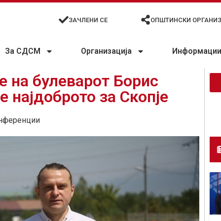
ЗАЧЛЕНИ СЕ
ОПШТИНСКИ ОРГАНИ
За СДСМ
Организација
Информации 
 на булеварот Борис
е најдоброто за Скопје
нференции