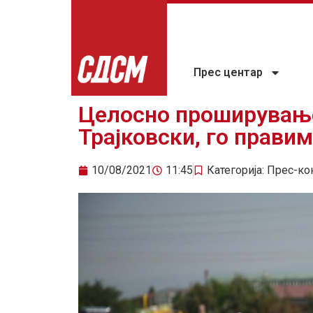
Прес центар
Целосно проширување
Трајковски, го правим
10/08/2021
11:45
Категорија:
Прес-ко