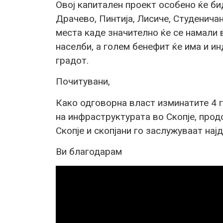
Овој капитален проект особено ќе бид
Драчево, Пинтија, Лисиче, Студенича
места каде значително ќе се намали
населби, а голем бенефит ќе има и и
градот.
Почитувани,
Како одговорна власт изминатите 4 
на инфраструктурата во Скопје, про
Скопје и скопјани го заслужуваат нај
Ви благодарам