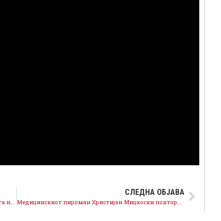
СЛЕДНА ОБЈАВА
Новите мерки се неопходни за колективна заштита на здравјето, Мицкоски да престане да поткопува и да повика на вакцинација
Медицинскиот пироман Христијан Мицкоски повторно на страна на корона вирусот, против вакцинацијата и новите мерки, на штета на здравјето на граѓаните