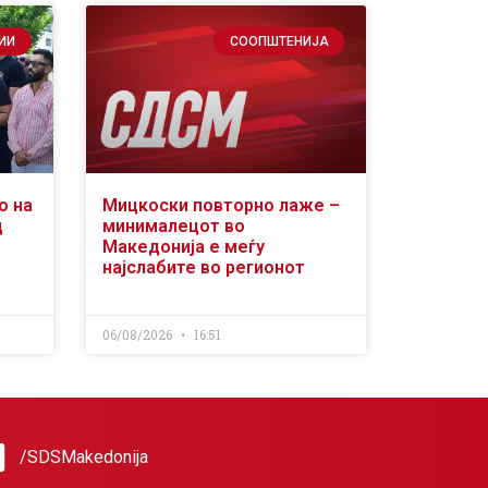
ИИ
СООПШТЕНИЈА
о на
Мицкоски повторно лаже –
д
минималецот во
Македонија е меѓу
најслабите во регионот
06/08/2026
16:51
/SDSMakedonija