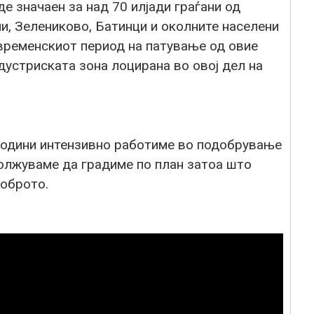
е значаен за над 70 илјади граѓани од
ни, Зелениково, Батинци и околните населени
 временскиот период на патување од овие
ндустриската зона лоцирана во овој дел на
години интензивно работиме во подобрување
должуваме да градиме по план затоа што
доброто.