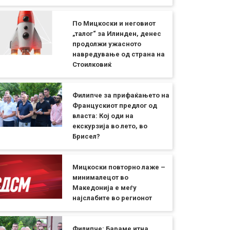
По Мицкоски и неговиот
„талог“ за Илинден, денес
продолжи ужасното
навредување од страна на
Стоилковиќ
Филипче за прифаќањето на
Францускиот предлог од
власта: Кој оди на
екскурзија во лето, во
Брисел?
Мицкоски повторно лаже –
минималецот во
Македонија е меѓу
најслабите во регионот
Филипче: Бараме итна