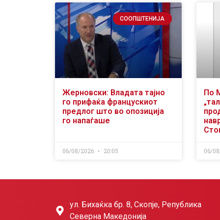
СООПШТЕНИЈА
Жерновски: Владата тајно
По 
го прифаќа францускиот
„тал
предлог што во опозиција
про
го напаѓаше
нав
Сто
06/08/2026
20:05
06/08
ул. Бихаќка бр. 8, Скопје, Република
Северна Македонија