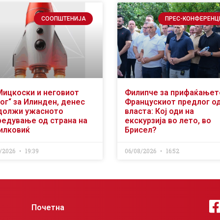
СООПШТЕНИЈА
ПРЕС-КОНФЕРЕНЦ
Мицкоски и неговиот
Филипче за прифаќањет
ог“ за Илинден, денес
Францускиот предлог о
должи ужасното
власта: Кој оди на
редување од страна на
екскурзија во лето, во
илковиќ
Брисел?
/2026
19:39
06/08/2026
16:52
Почетна