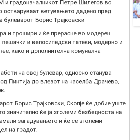
М и градоначалникот Петре Шилегов во
го остваруваат ветувањето дадено пред
а булеварот Борис Трајковски.
ра и прошири и ќе прерасне во модерен
, пешачки и велосипедски патеки, модерно и
ање, како и дополнителна комунална
аботи на овој булевар, односно станува
од Пинтија до влезот на населба Драчево,
к.
арот Борис Трајковски, Скопје ќе добие уште
то значително ќе ја зголеми безбедноста на
 намали загадувањето и ќе се зголеми
ел на градот.