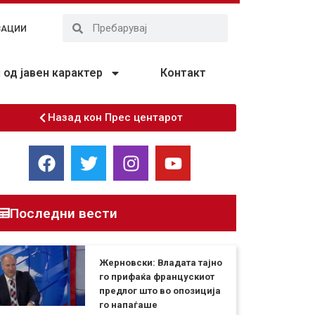
ЗАЦИИ
од јавен карактер
Контакт
Назад кон Прес центарот
Последни вести
Жерновски: Владата тајно
го прифаќа францускиот
предлог што во опозиција
го напаѓаше