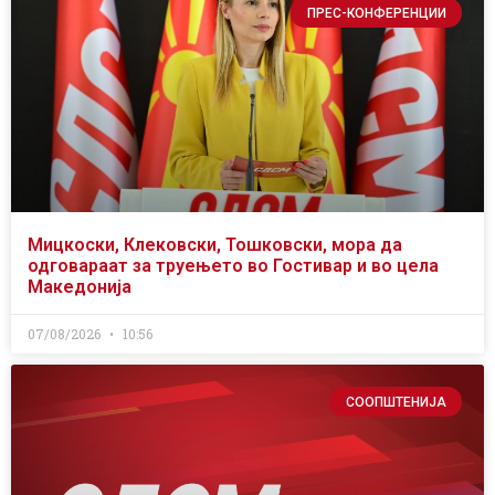
ПРЕС-КОНФЕРЕНЦИИ
Мицкоски, Клековски, Тошковски, мора да
одговараат за труењето во Гостивар и во цела
Македонија
07/08/2026
10:56
СООПШТЕНИЈА