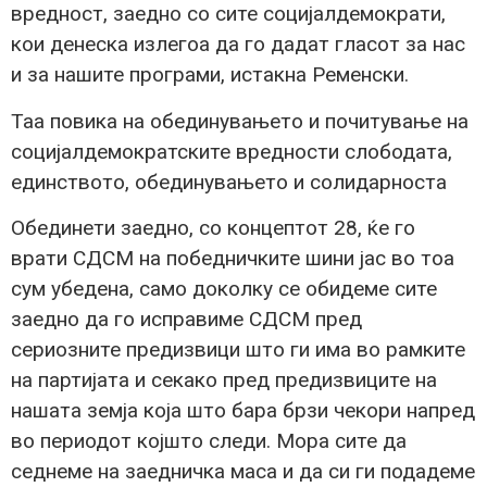
вредност, заедно со сите социјалдемократи,
кои денеска излегоа да го дадат гласот за нас
и за нашите програми, истакна Ременски.
Таа повика на обединувањето и почитување на
социјалдемократските вредности слободата,
единството, обединувањето и солидарноста
Обединети заедно, со концептот 28, ќе го
врати СДСМ на победничките шини јас во тоа
сум убедена, само доколку се обидеме сите
заедно да го исправиме СДСМ пред
сериозните предизвици што ги има во рамките
на партијата и секако пред предизвиците на
нашата земја која што бара брзи чекори напред
во периодот којшто следи. Мора сите да
седнеме на заедничка маса и да си ги подадеме