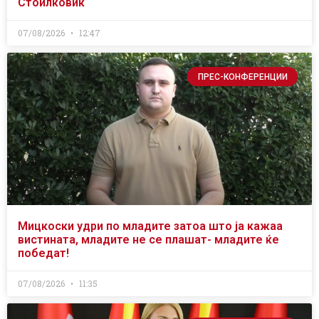
Стоилковиќ
07/08/2026
12:47
ПРЕС-КОНФЕРЕНЦИИ
Мицкоски удри по младите затоа што ја кажаа
вистината, младите не се плашат- младите ќе
победат!
07/08/2026
11:35