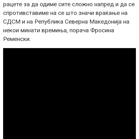
рацете за да одиме сите сложно напред и да се
спротивставиме на се што значи враќање на
СДСМ и на Република Северна Македонија на
некои минати времиња, порача Фросина
Ременски.