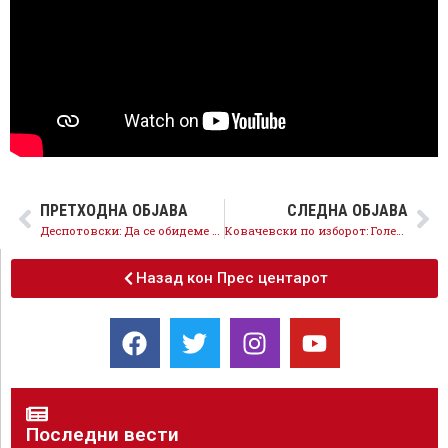
ПРЕТХОДНА ОБЈАВА
СЛЕДНА ОБЈАВА
Деспотовски: Да се обидеме уште повеќе за уште подобро, продолжувам да допринесувам за СДСМ!
Ковачевски по изборот: Голем ден за демократијата, не чека работа за граѓаните, заедно, посветено и одговорно!
Назад кон Прес центарот
Последни вести