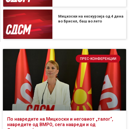
Мицкоски на екскурзија од 4 дена
во Брисел, баш во лето
ПРЕС-КОНФЕРЕНЦИИ
По навредите на Мицкоски и неговиот „талог“,
навредите од ВМРО, сега навреди и од