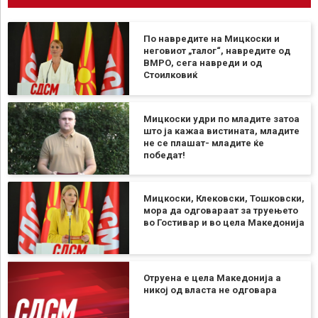
По навредите на Мицкоски и
неговиот „талог“, навредите од
ВМРО, сега навреди и од
Стоилковиќ
Мицкоски удри по младите затоа
што ја кажаа вистината, младите
не се плашат- младите ќе
победат!
Мицкоски, Клековски, Тошковски,
мора да одговараат за труењето
во Гостивар и во цела Македонија
Отруена е цела Македонија а
никој од власта не одговара