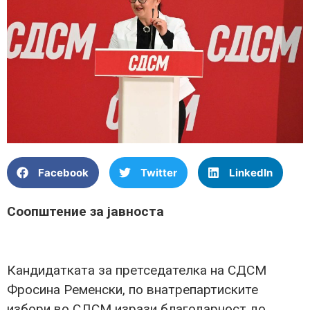
Facebook
Twitter
LinkedIn
Соопштение за јавноста
Кандидатката за претседателка на СДСМ
Фросина Ременски, по внатрепартиските
избори во СДСМ изрази благодарност до