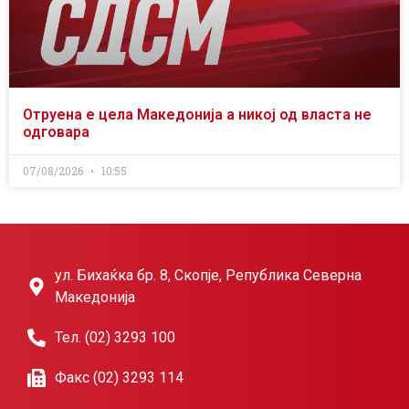
Отруена е цела Македонија а никој од власта не
одговара
07/08/2026
10:55
ул. Бихаќка бр. 8, Скопје, Република Северна
Македонија
Тел. (02) 3293 100
Факс (02) 3293 114