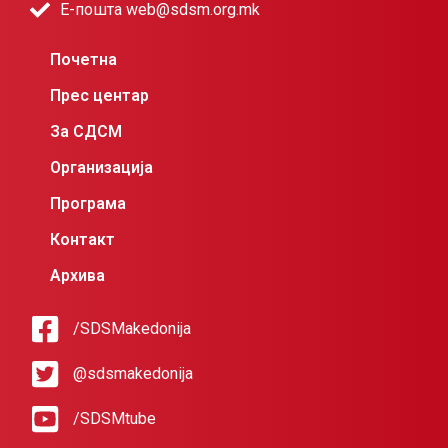
Е-пошта web@sdsm.org.mk
Почетна
Прес центар
За СДСМ
Организација
Програма
Контакт
Архива
/SDSMakedonija
@sdsmakedonija
/SDSMtube