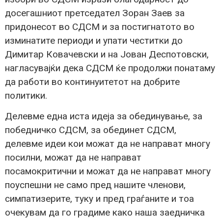
досегашниот претседател Зоран Заев за
придонесот во СДСМ и за постигнатото во
изминатите периоди и упати честитки до
Димитар Ковачевски и на Јован Деспотовски,
нагласувајќи дека СДСМ ќе продолжи понатаму
да работи во континуитетот на добрите
политики.
Делевме една иста идеја за обединување, за
победничко СДСМ, за обединет СДСМ,
делевме идеи кои можат да не направат многу
посилни, можат да не направат
посамокритични и можат да не направат многу
поуспешни не само пред нашите членови,
симпатизерите, туку и пред граѓаните и тоа
очекувам да го градиме како наша заедничка