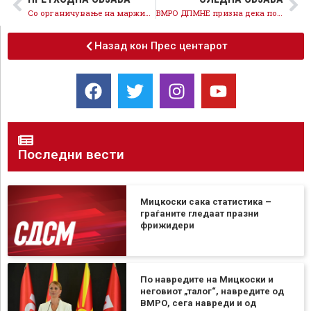
Со органичување на маржите на основните продукти ги штитиме граѓаните
ВМРО ДПМНЕ призна дека поради патувањето на Стојаноски во Египет не работи комисијата, ребалансот на Буџетот чека
Назад кон Прес центарот
Последни вести
Мицкоски сака статистика –
граѓаните гледаат празни
фрижидери
По навредите на Мицкоски и
неговиот „талог“, навредите од
ВМРО, сега навреди и од