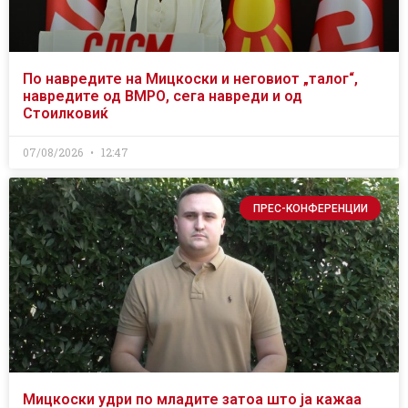
По навредите на Мицкоски и неговиот „талог“,
навредите од ВМРО, сега навреди и од
Стоилковиќ
07/08/2026
12:47
ПРЕС-КОНФЕРЕНЦИИ
Мицкоски удри по младите затоа што ја кажаа