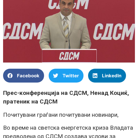
Facebook
Twitter
LinkedIn
Прес-конференција на СДСМ, Ненад Коциќ,
пратеник на СДСМ
Почитувани граѓани почитувани новинари,
Во време на светска енергетска криза Владата
предводена од СДСМ создава услови за