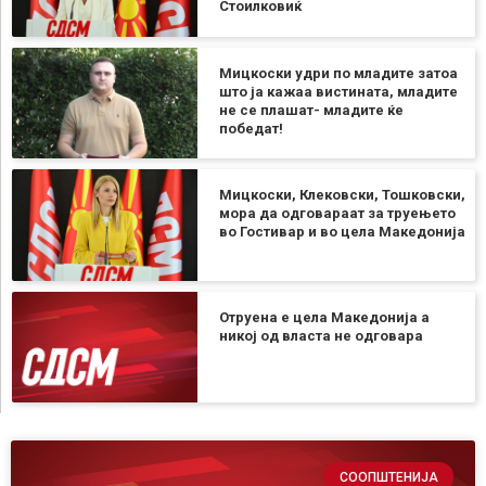
Стоилковиќ
Мицкоски удри по младите затоа
што ја кажаа вистината, младите
не се плашат- младите ќе
победат!
Мицкоски, Клековски, Тошковски,
мора да одговараат за труењето
во Гостивар и во цела Македонија
Отруена е цела Македонија а
никој од власта не одговара
СООПШТЕНИЈА