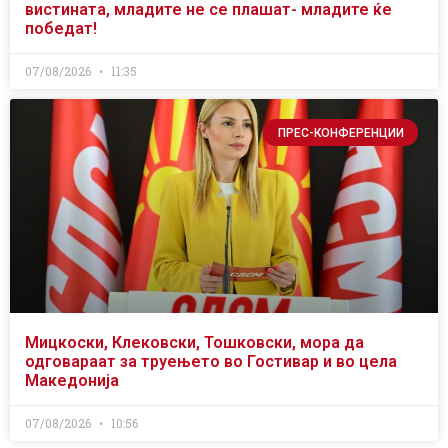
вистината, младите не се плашат- младите ќе
победат!
07/08/2026
11:35
ПРЕС-КОНФЕРЕНЦИИ
Мицкоски, Клековски, Тошковски, мора да
одговараат за труењето во Гостивар и во цела
Македонија
07/08/2026
10:56