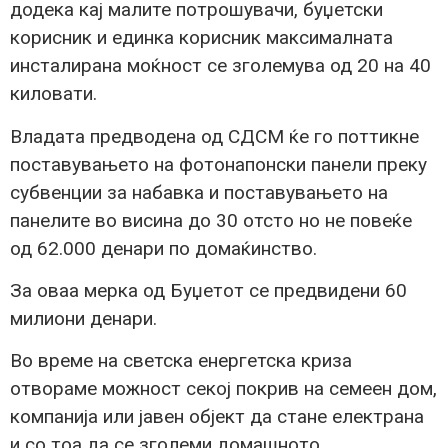
додека кај малите потрошувачи, буџетски
корисник и единка корисник максималната
инсталирана моќност се зголемува од 20 на 40
киловати.
Владата предводена од СДСМ ќе го поттикне
поставувањето на фотонапонски панели преку
субвенции за набавка и поставувањето на
панелите во висина до 30 отсто но не повеќе
од 62.000 денари по домаќинство.
За оваа мерка од Буџетот се предвидени 60
милиони денари.
Во време на светска енергетска криза
отвораме можност секој покрив на семеен дом,
компанија или јавен објект да стане електрана
и со тоа да се зголеми домашното