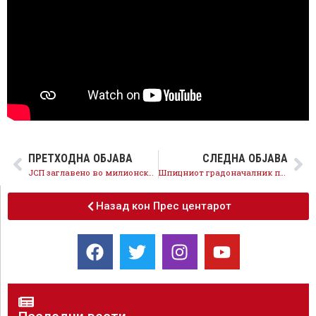
ПРЕТХОДНА ОБЈАВА
СЛЕДНА ОБЈАВА
ЈСП заглавено во милионски долгови поради медарите од ВМРО-ДПМНЕ
Шпицниот градоначалник промовира проекти на СДСМ
Назад кон Прес центарот