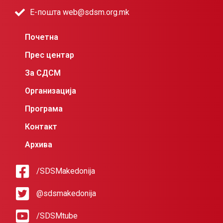
Е-пошта web@sdsm.org.mk
Почетна
Прес центар
За СДСМ
Организација
Програма
Контакт
Архива
/SDSMakedonija
@sdsmakedonija
/SDSMtube