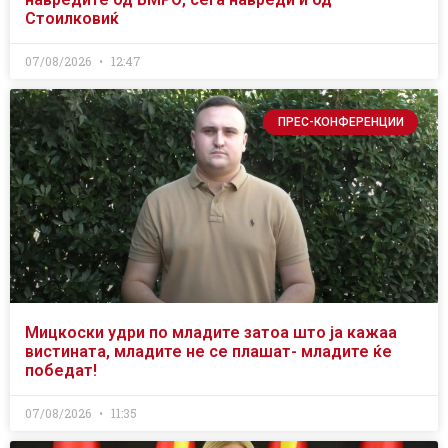
Стоилковиќ
07/08/2026
12:47
ПРЕС-КОНФЕРЕНЦИИ
Мицкоски удри по младите затоа што ја кажаа
вистината, младите не се плашат- младите ќе
победат!
07/08/2026
11:35