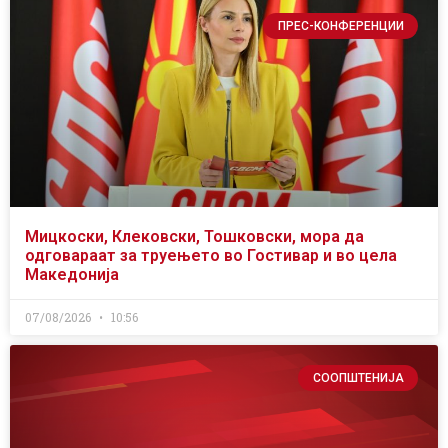
ПРЕС-КОНФЕРЕНЦИИ
Мицкоски, Клековски, Тошковски, мора да
одговараат за труењето во Гостивар и во цела
Македонија
07/08/2026
10:56
СООПШТЕНИЈА