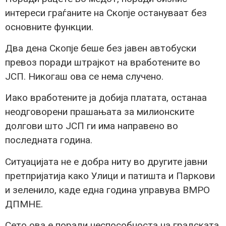
интереси граѓаните на Скопје остануваат без
основните функции.
Два дена Скопје беше без јавен автобуски
превоз поради штрајкот на вработените во
ЈСП. Никогаш ова се нема случено.
Иако вработените ја добија платата, останаа
неодговорени прашањата за милионските
долгови што ЈСП ги има направено во
последната година.
Ситуацијата не е добра ниту во другите јавни
претпријатија како Улици и патишта и Паркови
и зеленило, каде една година управува ВМРО
ДПМНЕ.
Сето ова е поради неспособноста на градската