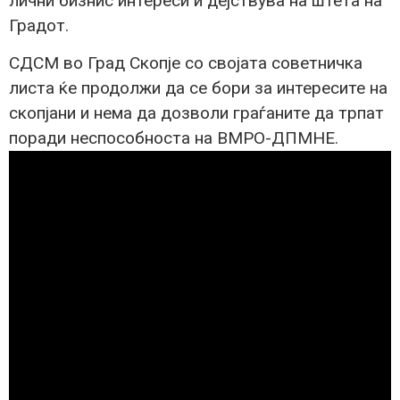
лични бизнис интереси и дејствува на штета на
Градот.
СДСМ во Град Скопје со својата советничка
листа ќе продолжи да се бори за интересите на
скопјани и нема да дозволи граѓаните да трпат
поради неспособноста на ВМРО-ДПМНЕ.