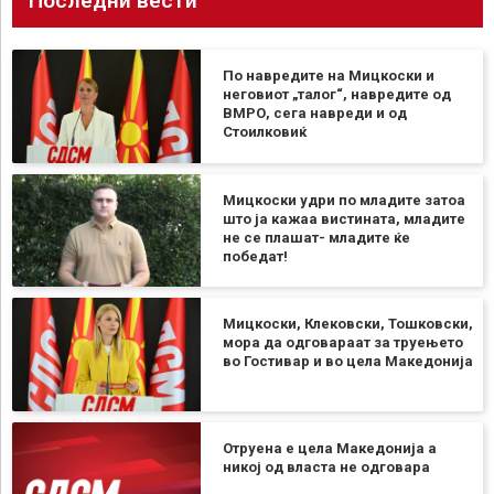
Последни вести
По навредите на Мицкоски и
неговиот „талог“, навредите од
ВМРО, сега навреди и од
Стоилковиќ
Мицкоски удри по младите затоа
што ја кажаа вистината, младите
не се плашат- младите ќе
победат!
Мицкоски, Клековски, Тошковски,
мора да одговараат за труењето
во Гостивар и во цела Македонија
Отруена е цела Македонија а
никој од власта не одговара