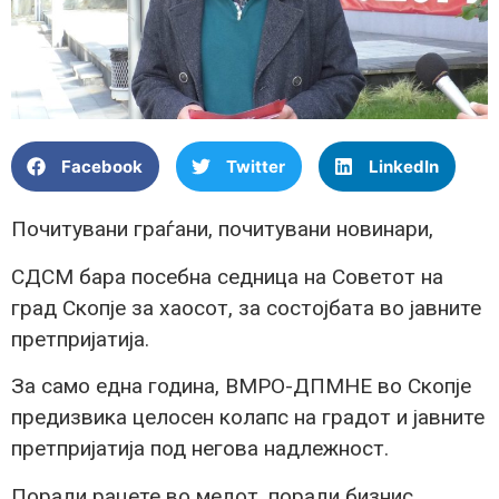
Facebook
Twitter
LinkedIn
Почитувани граѓани, почитувани новинари,
СДСМ бара посебна седница на Советот на
град Скопје за хаосот, за состојбата во јавните
претпријатија.
За само една година, ВМРО-ДПМНЕ во Скопје
предизвика целосен колапс на градот и јавните
претпријатија под негова надлежност.
Поради рацете во медот, поради бизнис