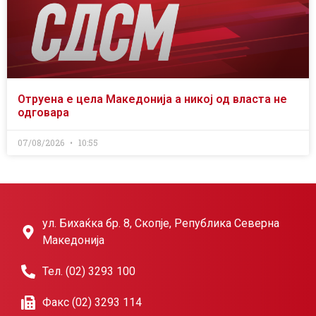
Отруена е цела Македонија а никој од власта не
одговара
07/08/2026
10:55
ул. Бихаќка бр. 8, Скопје, Република Северна
Македонија
Тел. (02) 3293 100
Факс (02) 3293 114