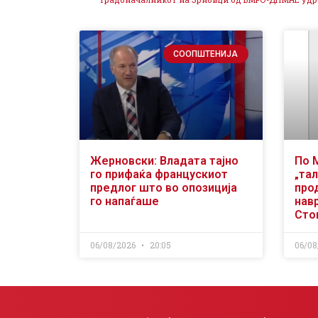
СООПШТЕНИЈА
Жерновски: Владата тајно
По 
го прифаќа францускиот
„тал
предлог што во опозиција
про
го напаѓаше
нав
Сто
06/08/2026
20:05
06/08