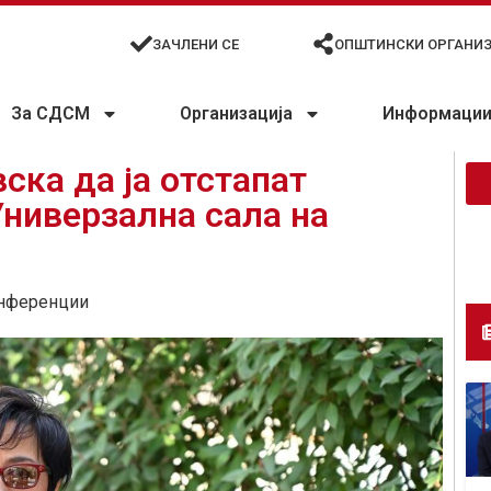
ЗАЧЛЕНИ СЕ
ОПШТИНСКИ ОРГАНИ
За СДСМ
Организација
Информации 
ка да ја отстапат
Универзална сала на
нференции