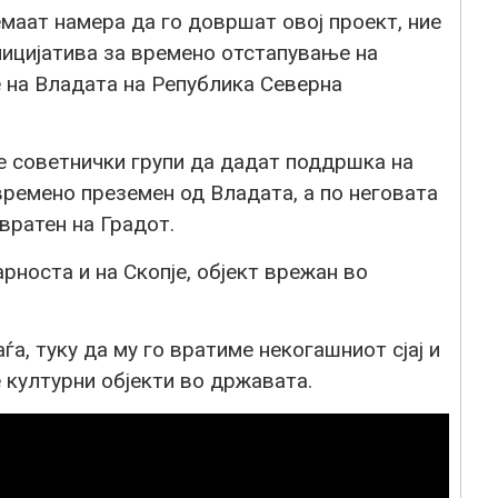
аат намера да го довршат овој проект, ние
ницијатива за времено отстапување на
е на Владата на Република Северна
е советнички групи да дадат поддршка на
 времено преземен од Владата, а по неговата
вратен на Градот.
рноста и на Скопје, објект врежан во
ѓа, туку да му го вратиме некогашниот сјај и
 културни објекти во државата.