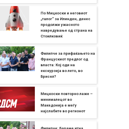
По Мицкоски и неговиот
„талог“ за Илинден, денес
продолжи ужасното
навредување од страна на
Стоилковиќ
Филипче за прифаќањето на
Францускиот предлог од
власта: Кој оди на
екскурзија во лето, во
Брисел?
Мицкоски повторно лаже –
минималецот во
Македонија е меѓу
најслабите во регионот
Филипче: Бараме итна