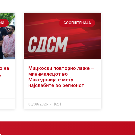
ИИ
СООПШТЕНИЈА
о на
Мицкоски повторно лаже –
д
минималецот во
Македонија е меѓу
најслабите во регионот
06/08/2026
16:51