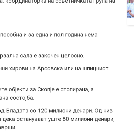
а, координаторка на советничката група на
пособна и за една и пол година нема
рзална сала е закочен целосно..
чни хирови на Арсовска или на шпицниот
те објекти за Скопје е стопирана, а
ана состојба.
од Владата со 120 милиони денари. Од нив
 дека остануваат уште 80 милиони денари,
аврши.