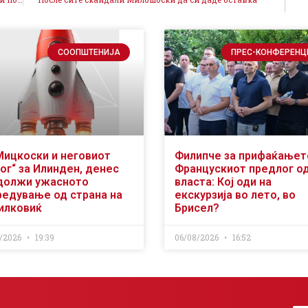
СООПШТЕНИЈА
ПРЕС-КОНФЕРЕНЦ
Мицкоски и неговиот
Филипче за прифаќањет
ог“ за Илинден, денес
Францускиот предлог о
должи ужасното
власта: Кој оди на
редување од страна на
екскурзија во лето, во
илковиќ
Брисел?
/2026
19:39
06/08/2026
16:52