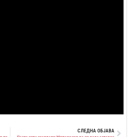
СЛЕДНА ОБЈАВА
Градоначалникот на Зрновци од ВМРО-ДПМНЕ удри по џебот на граѓаните, поскапи комунални услуги за 66 отсто
После сите скандали Милошоски да си даде оставка