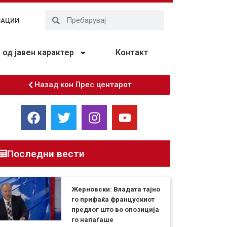
ЗАЦИИ
од јавен карактер
Контакт
Назад кон Прес центарот
Последни вести
Жерновски: Владата тајно
го прифаќа францускиот
предлог што во опозиција
го напаѓаше