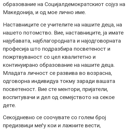
образование на Социјалдемократскиот сојуз на
Македонија, и од мое лично име.
Наставниците се учителите на нашите деца, на
нашето потомство. Вие, наставниците, ја имате
најубавата, најблагородната и најодговорната
професија што подразбира посветеност и
пожртвуваност со цел квалитетно и
континуирано образование на нашите деца.
Младата личност се развива во возрасна,
одговорна индивидуа токму заради вашата
посветеност. Вие сте ментори, пријатели,
воспитувачи и дел од семејството на секое
дете.
Секојдневно се соочувате со голем број
предизвици меѓу кои и лажните вести,