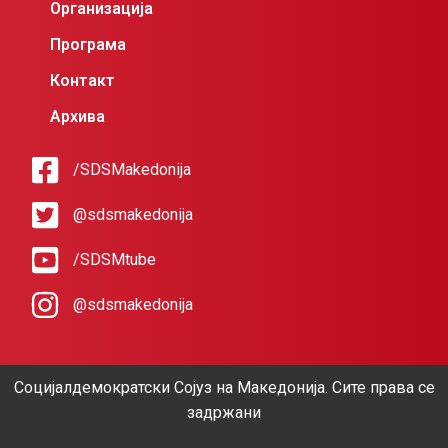
Организација
Програма
Контакт
Архива
/SDSMakedonija
@sdsmakedonija
/SDSMtube
@sdsmakedonija
Социјалдемократски Сојуз на Македонија. Сите права се
задржани