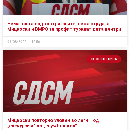
Нема чиста вода за граѓаните, нема струја, а
Мицкоски и ВМРО за профит туркаат дата центри
08/08/2026
12:56
СООПШТЕНИЈА
Мицкоски повторно уловен во лаги – од
„екскурзија“ до „службен дел“