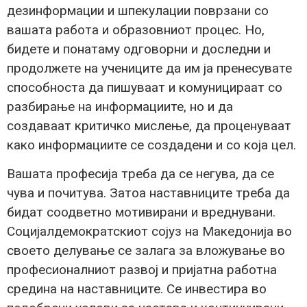
дезинформации и шпекулации поврзани со
вашата работа и образовниот процес. Но,
бидете и понатаму одговорни и доследни и
продолжете на учениците да им ја пренесувате
способноста да пишуваат и комуницираат со
разбирање на информациите, но и да
создаваат критичко мислење, да проценуваат
како информациите се создадени и со која цел.
Вашата професија треба да се негува, да се
чува и почитува. Затоа наставниците треба да
бидат соодветно мотивирани и вреднувани.
Социјалдемократскиот сојуз на Македонија во
своето делување се залага за вложување во
професионалниот развој и пријатна работна
средина на наставниците. Се инвестира во