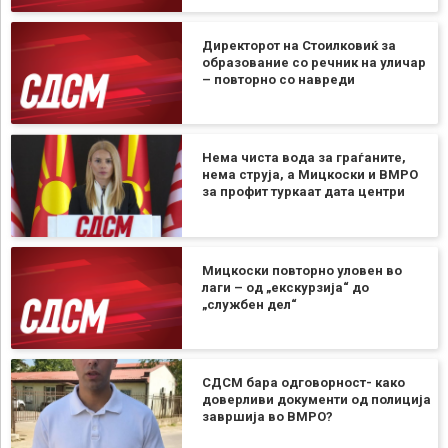
Директорот на Стоилковиќ за
образование со речник на уличар
– повторно со навреди
Нема чиста вода за граѓаните,
нема струја, а Мицкоски и ВМРО
за профит туркаат дата центри
Мицкоски повторно уловен во
лаги – од „екскурзија“ до
„службен дел“
СДСМ бара одговорност- како
доверливи документи од полиција
завршија во ВМРО?