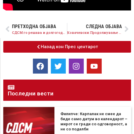
ПРЕТХОДНА ОБЈАВА
СЛЕДНА ОБЈАВА
СДСМ го решава и долгогодишниот проблем со лицата без документи
Ковачевски: Продолжување на европскиот пат е најважен процес, да ги усвоиме уставните измени и може да одиме на избори
Назад кон Прес центарот
Последни вести
Филипче: Карпалак не смее да
биде само датум во календарот –
мирот се гради со одговорност, а
не со поделби