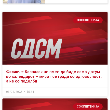
СООПШТЕНИЈА
Филипче: Карпалак не смее да биде само датум
во календарот – мирот се гради со одговорност,
а не со поделби
08/08/2026
15:24
СООПШТЕНИЈА