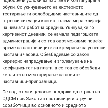
подобрени услови за настава и континуирани
обуки. Со укинувањето на екстерното
тестирање ги ослободивме наставниците од
стресни ситуации кои во голема мера влијаеја
на нивната работна средина. Укинувајќи го
хартиениот дневник, се намали педагошката
администрација и со тоа овозможивме повеќе
време на наставниците за креирање на успешни
наставни часови. Обезбедивме со закон
кариерно напредување и зголемување на
коефициентот на плати, а со тоа се обезбеди
квалитетно менторирање на новите
наставници-приправници.
Се подготви и целосно поддржи од страна на
СДСМ нов Закон за наставници и стручни
соработници во основното и средното