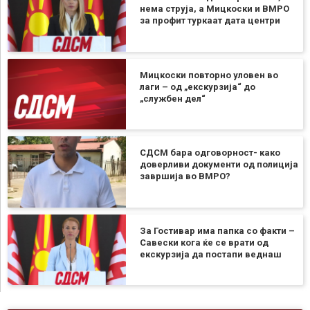
нема струја, а Мицкоски и ВМРО
за профит туркаат дата центри
Мицкоски повторно уловен во
лаги – од „екскурзија“ до
„службен дел“
СДСМ бара одговорност- како
доверливи документи од полиција
завршија во ВМРО?
За Гостивар има папка со факти –
Савески кога ќе се врати од
екскурзија да постапи веднаш