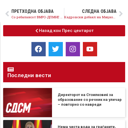
ПРЕТХОДНА ОБЈАВА
СЛЕДНА ОБЈАВА
Со ребалансот ВМРО-ДПМНЕ не предвидува зголемување на минималната плата
Кадровски дебакл на Мицкоски и ВМРО-ДПМНЕ, професор по физичко на заменичко место во МВР
Назад кон Прес центарот
Последни вести
Директорот на Стоилковиќ за
образование со речник на уличар
– повторно со навреди
Нема чиста вода за граѓаните,