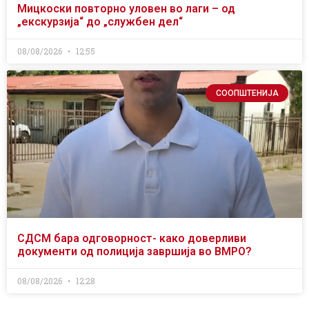
Мицкоски повторно уловен во лаги – од
„екскурзија“ до „службен дел“
08/08/2026
12:55
СООПШТЕНИЈА
СДСМ бара одговорност- како доверливи
документи од полиција завршија во ВМРО?
08/08/2026
12:28