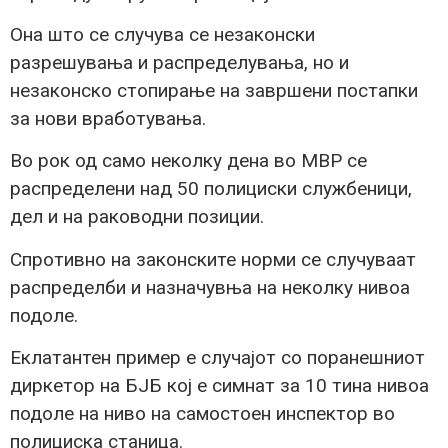
Она што се случува се незаконски
разрешувања и распределувања, но и
незаконско стопирање на завршени постапки
за нови вработувања.
Во рок од само неколку дена во МВР се
распределени над 50 полициски службеници,
дел и на раководни позиции.
Спротивно на законските норми се случуваат
распределби и назначувња на неколку нивоа
подоле.
Еклатантен пример е случајот со поранешниот
диркетор на БЈБ кој е симнат за 10 тина нивоа
подоле на ниво на самостоен инспектор во
полициска станица.