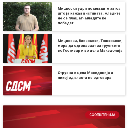
Мицкоски удри по младите затоа
што ја кажаа вистината, младите
не се плашат- младите ќе
победат!
Мицкоски, Клековски, Тошковски,
мора да одговараат за труењето
во Гостивар и во цела Македонија
Отруена е цела Македонија а
никој од власта не одговара
СООПШТЕНИЈА