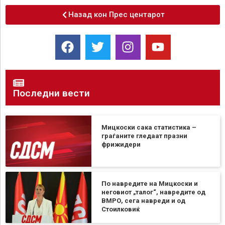
Назад кон Прес центарот
Последни вести
Мицкоски сака статистика –
граѓаните гледаат празни
фрижидери
По навредите на Мицкоски и
неговиот „талог“, навредите од
ВМРО, сега навреди и од
Стоилковиќ