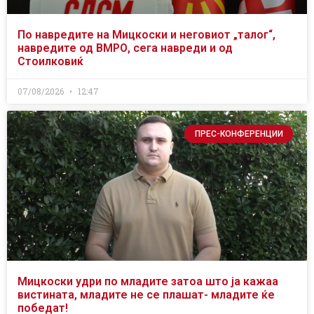
По навредите на Мицкоски и неговиот „талог“,
навредите од ВМРО, сега навреди и од
Стоилковиќ
07/08/2026
12:47
ПРЕС-КОНФЕРЕНЦИИ
Мицкоски удри по младите затоа што ја кажаа
вистината, младите не се плашат- младите ќе
победат!