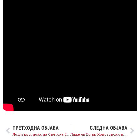
ПРЕТХОДНА ОБЈАВА
СЛЕДНА ОБЈАВА
Лоши прогнози на Светска банка за економијата – политиките на Мицкоски се неуспешни
Лаже ли Бојан Христовски во биографијата? Нема TOEFL центар во Пловдив-Бугарија