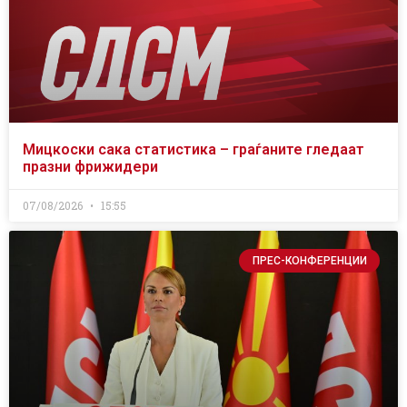
Мицкоски сака статистика – граѓаните гледаат
празни фрижидери
07/08/2026
15:55
ПРЕС-КОНФЕРЕНЦИИ