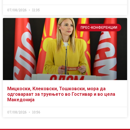
07/08/2026
11:35
ПРЕС-КОНФЕРЕНЦИИ
Мицкоски, Клековски, Тошковски, мора да
одговараат за труењето во Гостивар и во цела
Македонија
07/08/2026
10:56