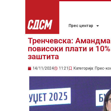
Прес центар
Тренчевска: Амандма
повисоки плати и 10%
заштита
14/11/2024
11:21
Категорија:
Прес-ко