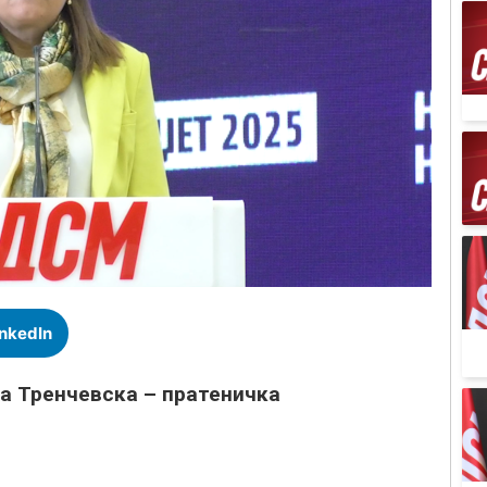
inkedIn
а Тренчевска – пратеничка