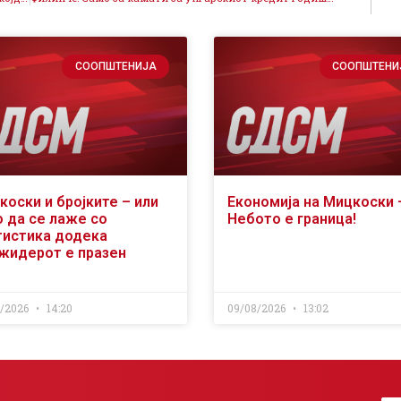
СООПШТЕНИЈА
СООПШТЕНИ
коски и бројките – или
Економија на Мицкоски 
о да се лаже со
Небото е граница!
тистика додека
жидерот е празен
8/2026
14:20
09/08/2026
13:02