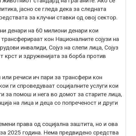
 животниот стандард на граѓаните. Ако се
итика, јасно се гледа дека за следната
редствата за клучни ставки од овој сектор.
ни денари на 60 милиони денари кои
е трансферираат кон Националните сојузи на
рудови инвалиди, Сојуз на слепи лица, Сојуз
иот крст и здруженијата за борба против
 или речиси ич пари за трансфери кон
кои ги спроведуваат социјалните услуги кои
и за помош и нега во домот за старите лица,
ција на лица и деца со попреченост и други
ени права од социјална заштита, но и ова
 за 2025 година. Нема предвидено средства