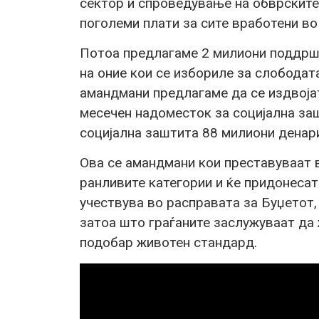
сектор и спроведување на обврските
поголеми плати за сите вработени во 
Потоа предлагаме 2 милиони поддршк
на оние кои се избориле за слободат
амандмани предлагаме да се издвоја
месечен надоместок за социјална заш
социјална заштита 88 милиони денар
Ова се амандмани кои преставуваат в
ранливите категории и ќе придонеса
учествува во расправата за Буџетот,
затоа што граѓаните заслужуваат да
подобар животен стандард.