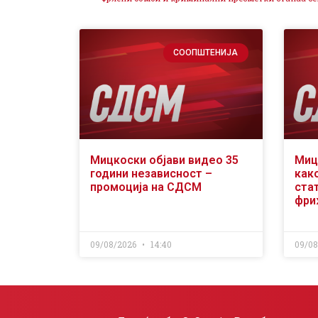
СООПШТЕНИЈА
Мицкоски објави видео 35
Миц
години независност –
как
промоција на СДСМ
ста
фри
09/08/2026
14:40
09/0