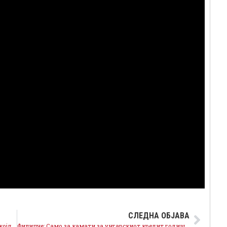
СЛЕДНА ОБЈАВА
Фрлени бомби и криминални пресметки станаа секојдневие поради несподобноста на Тошковски
Филипче: Само за камати за унгарскиот кредит годишно ќе се платат 18 милиони евра