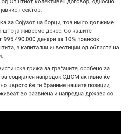
 од Општиот колективен договор, односно
јавниот сектор.
а за Сојузот на борци, тоа им го должиме
а што ја живееме денес. Со нашите
т 995.490.000 денари за 10% повисок
тита, а капитални инвестиции од областа на
и.
истинска грижа за граѓаните, особено за
т за социјален напредок.СДСМ активно ќе
 но цврсто ќе ги браниме нашите позиции,
 живеат во развиена и напредна држава со