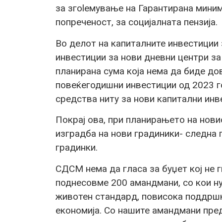
за згоlемување на Гарантирана миним
попреченост, за социјалната пензија.
Во делот на капиталните инвестиции 
инвестиции за нови дневни центри за
планирана сума која нема да биде до
повеќегодишни инвестиции од 2023 го
средства ниту за нови капитални инв
Покрај ова, при планирањето на нови
изградба на нови градиники- следна 
градинки.
СДСМ нема да гласа за буџет кој не г
поднесовме 200 амандмани, со кои н
животен стандард, повисока поддршка
економија. Со нашите амандмани пре