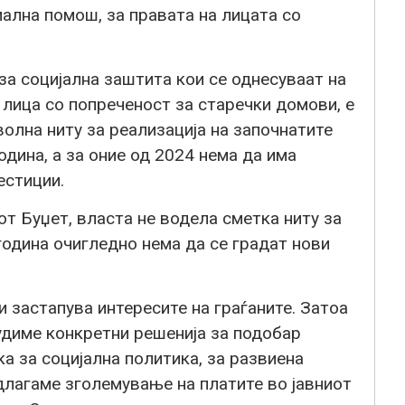
ална помош, за правата на лицата со
за социјална заштита кои се однесуваат на
 лица со попреченост за старечки домови, е
волна ниту за реализација на започнатите
дина, а за оние од 2024 нема да има
естиции.
от Буџет, власта не водела сметка ниту за
година очигледно нема да се градат нови
и застапува интересите на граѓаните. Затоа
удиме конкретни решенија за подобар
 за социјална политика, за развиена
длагаме зголемување на платите во јавниот