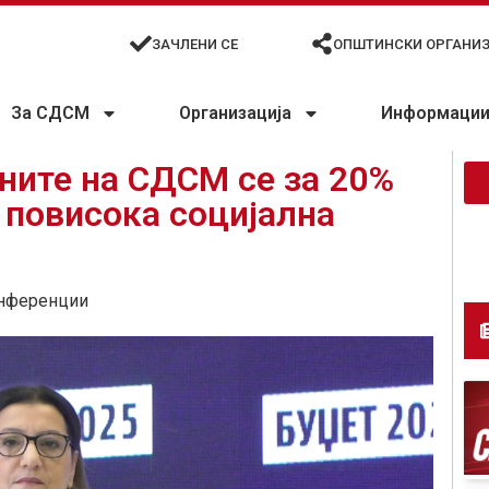
ЗАЧЛЕНИ СЕ
ОПШТИНСКИ ОРГАНИ
За СДСМ
Организација
Информации 
ните на СДСМ се за 20%
 повисока социјална
нференции