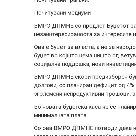
Почитувани медиуми
ВМРО ДПМНЕ со предлог Буџетот за 
незаинтересираноста за интересите на
Ова е буџет за власта, а не за народ
буџет во којшто нема ништо од вету
социјална поддршка, нови инвестиции
ВМРО ДПМНЕ скори предизборен буџет
долгови, со планиран дефицит од 4% 
зголемени непродуктивни трошоци, а 
Во новата буџетска каса не се плани
минималната плата.
Со ова ВМРО ДПМНЕ потврди дека не