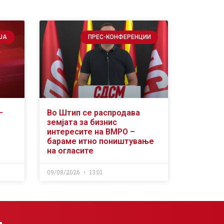
ЈА
ПРЕС-КОНФЕРЕНЦИИ
–
Во Штип се распродава
земјата за бизнис
интересите на ВМРО –
бараме итно поништување
на огласите
09/08/2026
13:01