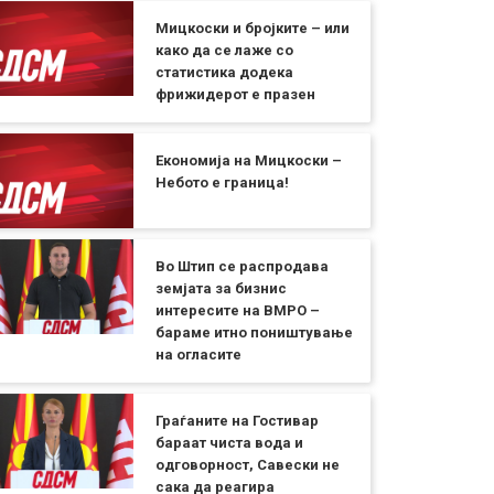
Мицкоски и бројките – или
како да се лаже со
статистика додека
фрижидерот е празен
Економија на Мицкоски –
Небото е граница!
Во Штип се распродава
земјата за бизнис
интересите на ВМРО –
бараме итно поништување
на огласите
Граѓаните на Гостивар
бараат чиста вода и
одговорност, Савески не
сака да реагира