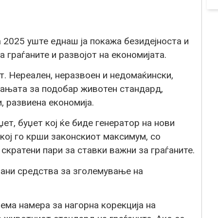
2025 уште еднаш ја покажа безидејноста и
 граѓаните и развојот на економијата.
от. Нереален, неразвоен и недомаќински,
вањата за подобар животен стандард,
, развиена економија.
, буџет кој ќе биде генератор на нови
кој го крши законскиот максимум, со
скратени пари за ставки важни за граѓаните.
рани средства за зголемување на
ма намера за нагорна корекција на