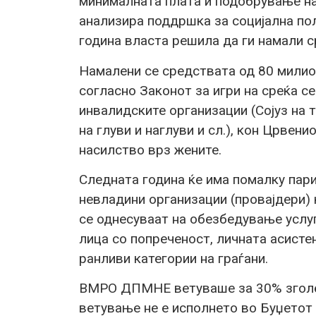
минималната плата и подобрување на
анализира поддршка за социјална пол
година власта решила да ги намали с
Намалени се средствата од 80 милио
согласно Законот за игри на среќа с
инвалидските организации (Сојуз на т
на глуви и наглуви и сл.), кон Црвен
насилство врз жените.
Следната година ќе има помалку пари
невладини организации (провајдери) 
се однесуваат на обезбедување услуг
лица со попреченост, личната асистен
ранливи категории на граѓани.
ВМРО ДПМНЕ ветуваше за 30% зголем
ветување не е исполнето во Буџетот