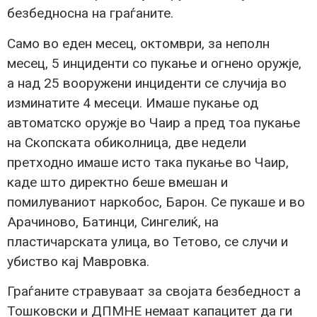
безбедносна на граѓаните.
Само во еден месец, октомври, за неполн
месец, 5 инциденти со пукање и огнено оружје,
а над 25 вооружени инциденти се случија во
изминатите 4 месеци. Имаше пукање од
автоматско оружје во Чаир а пред тоа пукање
на Скопската обиколница, две недели
претходно имаше исто така пукање во Чаир,
каде што директно беше вмешан и
помилуваниот наркобос, Барон. Се пукаше и во
Арачиново, Батинци, Сингелиќ, на
пластичарската улица, во Тетово, се случи и
убиство кај Мавровка.
Граѓаните стравуваат за својата безбедност а
Тошковски и ДПМНЕ немаат капацитет да ги