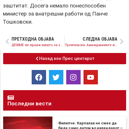
заштитат. Досега немало понеспособен
министер за внатрешни работи од Панче
Тошковски.
ПРЕТХОДНА ОБЈАВА
СЛЕДНА ОБЈАВА
ДПМНЕ не прави ништо за загадениот воздух а се фали со централата- стратешката инвестиција на СДСМ
Тренчевска: Амандманите на СДСМ се за 20% повисоки плати и 10% повисока социјална заштита
Назад кон Прес центарот
Последни вести
Филипче: Карпалак не смее да
биде само датум во календарот –