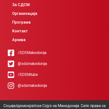
За СДСМ
Организација
Програма
Контакт
Архива
/SDSMakedonija
@sdsmakedonija
/SDSMtube
@sdsmakedonija
Социјалдемократски Сојуз на Македонија. Сите права се