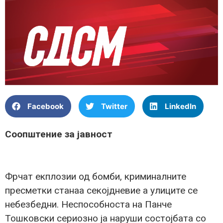
Facebook
Twitter
LinkedIn
Соопштение за јавност
Фрчат екплозии од бомби, криминалните
пресметки станаа секојдневие а улиците се
небезбедни. Неспособноста на Панче
Тошковски сериозно ја наруши состојбата со