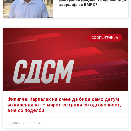
завршија во ВМРО?
СООПШТЕНИЈА
Филипче: Карпалак не смее да биде само датум
во календарот – мирот се гради со одговорност,
а не со поделби
08/08/2026
15:24