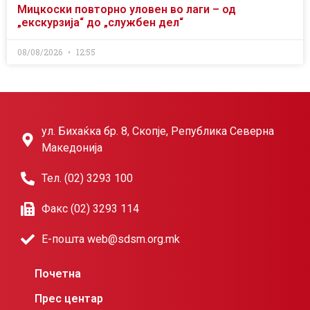
Мицкоски повторно уловен во лаги – од
„екскурзија“ до „службен дел“
08/08/2026
12:55
ул. Бихаќка бр. 8, Скопје, Република Северна
Македонија
Тел. (02) 3293 100
Факс (02) 3293 114
Е-пошта web@sdsm.org.mk
Почетна
Прес центар