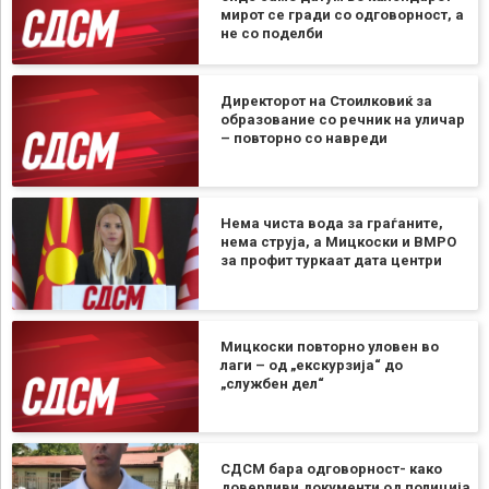
мирот се гради со одговорност, а
не со поделби
Директорот на Стоилковиќ за
образование со речник на уличар
– повторно со навреди
Нема чиста вода за граѓаните,
нема струја, а Мицкоски и ВМРО
за профит туркаат дата центри
Мицкоски повторно уловен во
лаги – од „екскурзија“ до
„службен дел“
СДСМ бара одговорност- како
доверливи документи од полиција