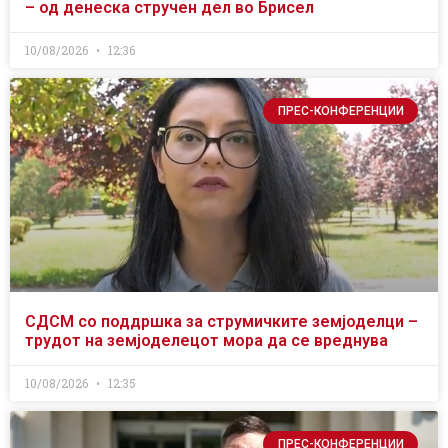
– од денеска стручен дел во Брисел
10/08/2026
12:36
ПРЕС-КОНФЕРЕНЦИИ
СДСМ со поддршка за струмичките земјоделци –
трудот на земјоделецот мора да се вреднува
10/08/2026
12:35
ПРЕС-КОНФЕРЕНЦИИ