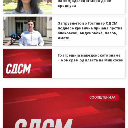
на земјоделецот мора да се
вреднува
За труењето во Гостивар СДСМ
поднесе кривична пријава против
Клековски, Андоновска, Лазов,
Амети
Го згрешија македонското знаме
– нов срам од власта на Мицкоски
СООПШТЕНИЈА