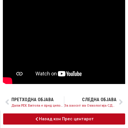
ПРЕТХОДНА ОБЈАВА
СЛЕДНА ОБЈАВА
Дали РЕК Битола е пред целосен колапс?
За хаосот на Онкологија СДСМ бара оставки од директорите на Клиниката, од Клековски и Таравари
Назад кон Прес центарот