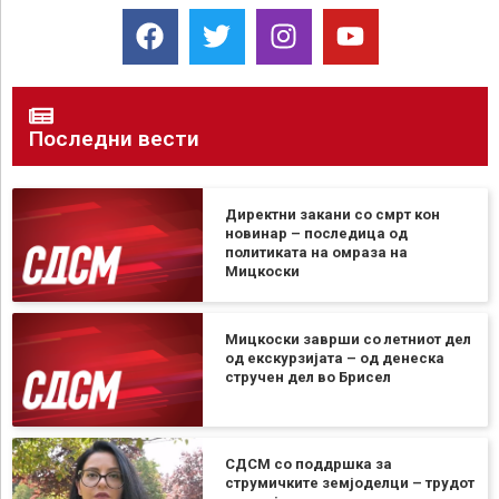
Последни вести
Директни закани со смрт кон
новинар – последица од
политиката на омраза на
Мицкоски
Мицкоски заврши со летниот дел
од екскурзијата – од денеска
стручен дел во Брисел
СДСМ со поддршка за
струмичките земјоделци – трудот