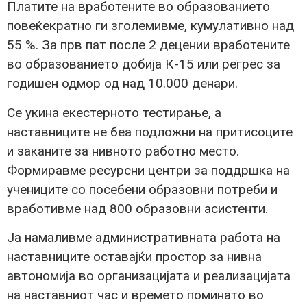
Платите на вработените во образованието
повеќекратно ги зголемивме, кумулативно над
55 %. За прв пат после 2 децении вработените
во образованието добија К-15 или регрес за
годишен одмор од над 10.000 денари.
Се укина екестерното тестирање, а
наставниците не беа подложни на притисоците
и заканите за нивното работно место.
Формиравме ресурсни центри за поддршка на
учениците со посебени образовни потреби и
вработивме над 800 образовни асистенти.
Ја намаливме административната работа на
наставниците оставајќи простор за нивна
автономија во организацијата и реализацијата
на наставниот час и времето поминато во