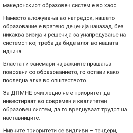
македонскиот образовен систем е во хаос.
Наместо вложувања во напредок, нашето
образование е вратено деценија наназад, без
никаква визија и решенија за унапредување на
системот кој треба да биде влог во нашата
иднина.
Власта ги занемари најважните прашања
поврзани со образованието, го остави како
последна алка во општеството.
За ДПМНЕ очигледно не е приоритет да
инвестираат во современ и квалитетен
образовен систем, да го вреднуваат трудот на
наставниците.
Нивните приоритети се видливи – тендери,