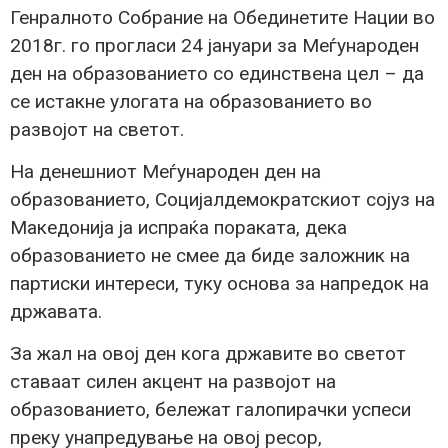
Генралното Собрание на Обединетите Нации во
2018г. го прогласи 24 јануари за Меѓународен
ден на образованието со единствена цел – да
се истакне улогата на образованието во
развојот на светот.
На денешниот Меѓународен ден на
образованието, Социјалдемократскиот сојуз на
Македонија ја испраќа пораката, дека
образованието не смее да биде заложник на
партиски интереси, туку основа за напредок на
државата.
За жал на овој ден кога државите во светот
ставаат силен акцент на развојот на
образованието, бележат галопирачки успеси
преку унапредување на овој ресор,