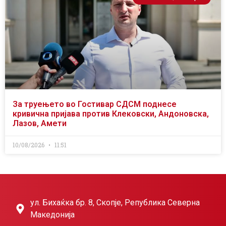
За труењето во Гостивар СДСМ поднесе
кривична пријава против Клековски, Андоновска,
Лазов, Амети
10/08/2026
11:51
ул. Бихаќка бр. 8, Скопје, Република Северна
Македонија