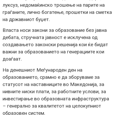
луксуз, недомаќинско трошење на парите на
граѓаните, лично богатење, прошетки на сметка
на државниот буџет.
Власта носи закони за образование без јавна
дебата, стручната јавност е исклучена од
создавањето законски решенија кои ќе бидат
важни за образованието на генерациите кои
доаѓаат.
На денешниот Меѓународен ден на
образованието, срамно е да зборуваме за
статусот на наставниците во Македонија, за
нивните ниски плати, за работните услови, за
инвестирање во образовната инфраструктура
– генерално за квалитетот на целокупниот
образовен систем.