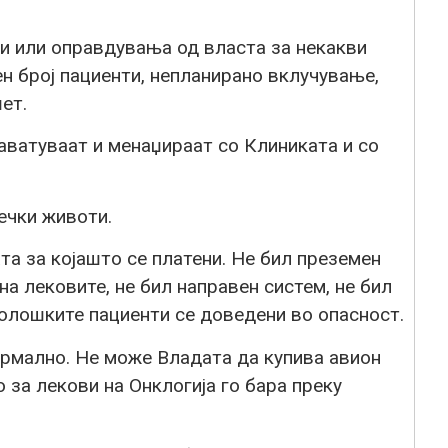
и или оправдувања од власта за некакви
н број пациенти, непланирано вклучување,
ет.
аватуваат и менаџираат со Клиниката и со
ечки животи.
та за којашто се платени. Не бил преземен
а лековите, не бил направен систем, не бил
колошките пациенти се доведени во опасност.
ормално. Не може Владата да купива авион
 за лекови на Онклогија го бара преку