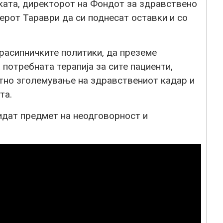
ката, директорот на Фондот за здравствено
ерот Тараври да си поднесат оставки и со
расипничките политики, да преземе
потребната терапија за сите пациенти,
итно зголемување на здравствениот кадар и
та.
идат предмет на неодговорност и