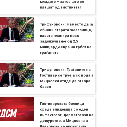
младите – затоа што се
плашат од вистината!
Трифуновски: Наместо да ја
обнови старата железница,
власта планира ново
задолжување од 2,5
милијарди евра на грбот на
граѓаните
Трифуновски: Граѓаните на
Гостивар се труеја со вода а
Мицкоски отиде да отвора
базен
Гостиварската болница
среде епидемија со еден
инфектолог, дерматолози на
дежурство, а Мицкоски и
Клековски на екскурзија