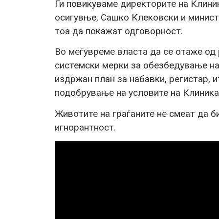
Ги повикуваме директорите на Клини
осигувње, Сашко Клековски и минист
тоа да покажат одговорност.
Во меѓувреме власта да се отаже од 
системски мерки за обезбедување на 
издржан план за набавки, регистар, 
подобрување на условите на Клиника
Животите на граѓаните не смеат да б
игнорантност.