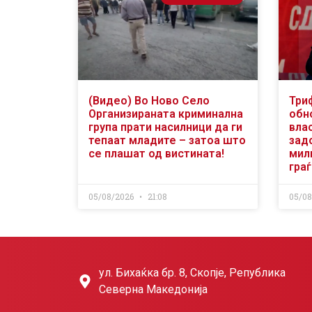
(Видео) Во Ново Село
Три
Организираната криминална
обн
група прати насилници да ги
вла
тепаат младите – затоа што
зад
се плашат од вистината!
мили
гра
05/08/2026
21:08
05/0
ул. Бихаќка бр. 8, Скопје, Република
Северна Македонија