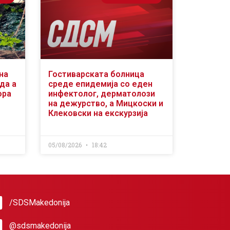
на
Гостиварската болница
да а
среде епидемија со еден
ора
инфектолог, дерматолози
на дежурство, а Мицкоски и
Клековски на екскурзија
05/08/2026
18:42
/SDSMakedonija
@sdsmakedonija