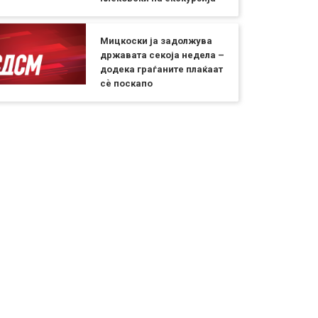
Мицкоски ја задолжува
државата секоја недела –
додека граѓаните плаќаат
сѐ поскапо