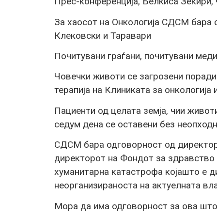
Прес-конференција, Белкиса Зеќири,
За хаосот на Онкологија СДСМ бара 
Клековски и Таравари
Почитувани граѓани, почитувани меди
Човечки животи се загрозени порад
терапија на Клиниката за онкологија 
Пациенти од целата земја, чии животи
седум дена се оставени без неопходн
СДСМ бара одговорност од директори
директорот на Фондот за здравство 
хуманитарна катастрофа којашто е д
неорганизираноста на актуелната вла
Мора да има одговорност за ова што 