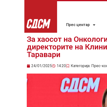
Прес центар
За хаосот на Онколог
директорите на Клини
Таравари
24/01/2025
14:20
Категорија:
Прес-ко