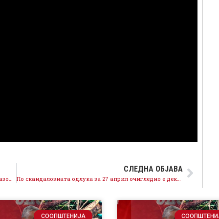
СЛЕДНА ОБЈАВА
Јанева создаде хаос и го врати македонското образование една деценија назад
По скандалозната одлука за 27 април очигледно е дека заканите на Мицкоски кон судството даваат резултат
СООПШТЕНИЈА
СООПШТЕНИ