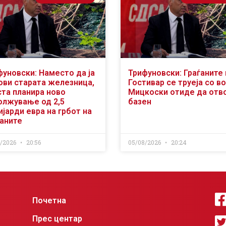
фуновски: Наместо да ја
Трифуновски: Граѓаните 
ови старата железница,
Гостивар се труеја со во
ста планира ново
Мицкоски отиде да отв
олжување од 2,5
базен
јарди евра на грбот на
ѓаните
8/2026
20:56
05/08/2026
20:24
Почетна
Прес центар