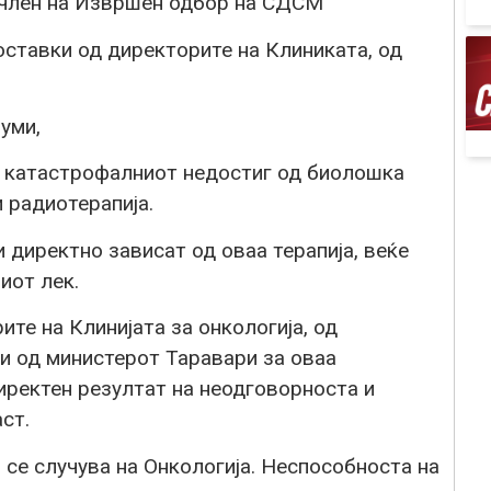
 член на Извршен одбор на СДСМ
оставки од директорите на Клиниката, од
уми,
и катастрофалниот недостиг од биолошка
и радиотерапија.
 директно зависат од оваа терапија, веќе
иот лек.
те на Клинијата за онкологија, од
и од министерот Таравари за оваа
иректен резултат на неодговорноста и
ст.
се случува на Онкологија. Неспособноста на